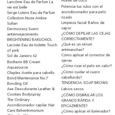
Aceite de coco
Lancôme Eau de Parfum La
Potencia tus rulos con el
vie est belle
acondicionador para pelo
Serge Lutens Eau de Parfum
rizado
Collection Noire Ambre
Limpieza facial: Baños de
Sultan
vapor
Dermocracy Suero
¿CÓMO DEPILAR LAS CEJAS
antienvejecimiento
CORRECTAMENTE?
BRIGHTENING BAKUCHIOL
¿Qué es un sérum
Lacoste Eau de toilette Touch
antimanchas?
of pink
Cómo aplicar el corrector de
Sol de Janeiro 62
ojeras
Biotherm BB Cream
¿Cómo rizar el pelo sin calor?
Aquasource
¿Cómo cuidar el cuero
Olaplex Aceite para cabello
cabellundo?
Bond Maintenance No.7
TENDENCIA: SOAP BROWS
Bonding Oil
Axe Desodorante Leather &
Labios secos
Cookies Bodyspray
¿CÓMO DISIMULAR LOS
The Ordinary
GRANOS RÁPIDA Y
Acondicionador capilar Hair
EFICAZMENTE?
Care Behentrimonium
¿Cómo aplicar el iluminador?