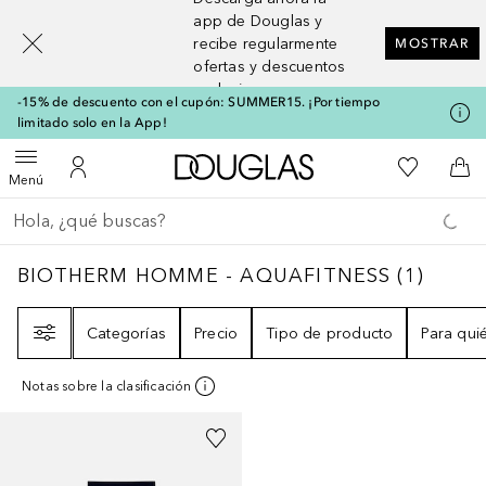
[navigation.slideout.screenreader]
app de Douglas y
recibe regularmente
MOSTRAR
ofertas y descuentos
exclusivos
-15% de descuento con el cupón: SUMMER15. ¡Por tiempo
limitado solo en la App!
A Douglas Home
Mi lista d
Abrir menú
Mi cuenta
A l
Menú
Regresar
Ejecutar búsqueda
BIOTHERM HOMME - AQUAFITNESS
1
RESU
BIOTHERM HOMME - AQUAFITNESS
(
1
)
Filtro
Categorías
Precio
Tipo de producto
Para qui
Notas sobre la clasificación