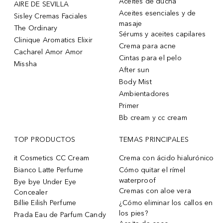
Aceites de ducha
AIRE DE SEVILLA
Aceites esenciales y de
Sisley Cremas Faciales
masaje
The Ordinary
Sérums y aceites capilares
Clinique Aromatics Elixir
Crema para acne
Cacharel Amor Amor
Cintas para el pelo
Missha
After sun
Body Mist
Ambientadores
Primer
Bb cream y cc cream
TOP PRODUCTOS
TEMAS PRINCIPALES
it Cosmetics CC Cream
Crema con ácido hialurónico
Bianco Latte Perfume
Cómo quitar el rímel
waterproof
Bye bye Under Eye
Cremas con aloe vera
Concealer
Billie Eilish Perfume
¿Cómo eliminar los callos en
los pies?
Prada Eau de Parfum Candy