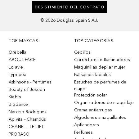
DESISTIMIENTO DEL CONTRATO
©
2026
Douglas Spain S.A.U
TOP MARCAS
TOP CATEGORÍAS
Orebella
Cepillos
ABOUT-FACE
Correctores e Iluminadores
Lolavie
Maquinillas depilar mujer
Typebea
Bálsamos labiales
Atkinsons - Perfumes
Estuches de perfumes de
mujer
Beauty of Joseon
Protección solar
Kiehl’s
Organizadores de maquillaje
Biodance
Crema antiarrugas
Narciso Rodriguez
Algodones smaquillantes
Apivita - Champús
Aplicadores
CHANEL - LE LIFT
Perfumes
PRORASO