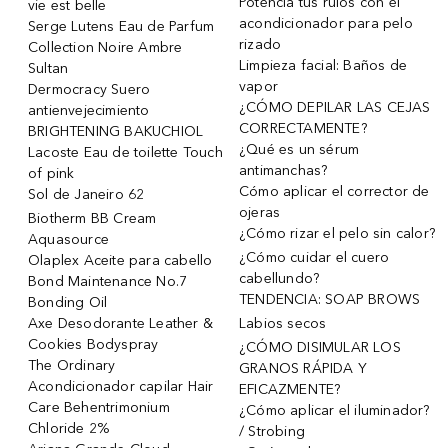
Potencia tus rulos con el
vie est belle
acondicionador para pelo
Serge Lutens Eau de Parfum
rizado
Collection Noire Ambre
Limpieza facial: Baños de
Sultan
vapor
Dermocracy Suero
¿CÓMO DEPILAR LAS CEJAS
antienvejecimiento
CORRECTAMENTE?
BRIGHTENING BAKUCHIOL
¿Qué es un sérum
Lacoste Eau de toilette Touch
antimanchas?
of pink
Cómo aplicar el corrector de
Sol de Janeiro 62
ojeras
Biotherm BB Cream
¿Cómo rizar el pelo sin calor?
Aquasource
¿Cómo cuidar el cuero
Olaplex Aceite para cabello
cabellundo?
Bond Maintenance No.7
TENDENCIA: SOAP BROWS
Bonding Oil
Axe Desodorante Leather &
Labios secos
Cookies Bodyspray
¿CÓMO DISIMULAR LOS
The Ordinary
GRANOS RÁPIDA Y
Acondicionador capilar Hair
EFICAZMENTE?
Care Behentrimonium
¿Cómo aplicar el iluminador?
Chloride 2%
/ Strobing