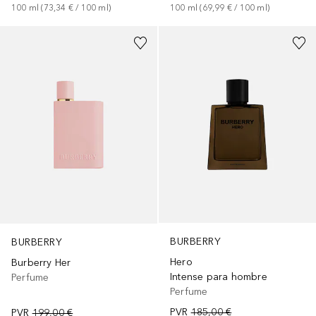
100
ml
 (
73,34 €
 / 
100
ml
)
100
ml
 (
69,99 €
 / 
100
ml
)
BURBERRY
BURBERRY
Hero
Burberry Her
Intense para hombre
Perfume
Perfume
PVR
185,00 €
PVR
199,00 €