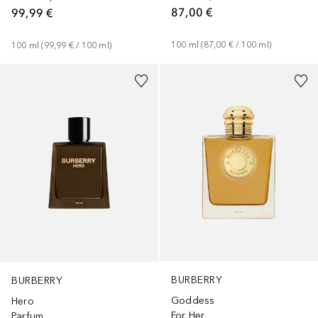
87,00 €
99,99 €
100
ml
 (
87,00 €
 / 
100
ml
)
100
ml
 (
99,99 €
 / 
100
ml
)
BURBERRY
BURBERRY
Goddess
Hero
For Her
Parfum