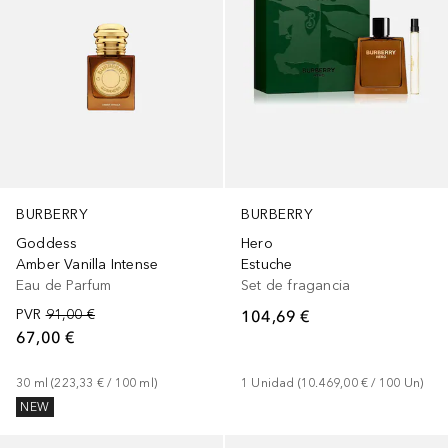
BURBERRY
BURBERRY
Hero
Goddess
Estuche
Amber Vanilla Intense
Set de fragancia
Eau de Parfum
104,69 €
PVR
91,00 €
67,00 €
1
Unidad
 (
10.469,00 €
 / 
100
Un
)
30
ml
 (
223,33 €
 / 
100
ml
)
NEW