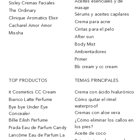
Aceites esenciales y de
Sisley Cremas Faciales
masaje
The Ordinary
Sérums y aceites capilares
Clinique Aromatics Elixir
Crema para acne
Cacharel Amor Amor
Cintas para el pelo
Missha
After sun
Body Mist
Ambientadores
Primer
Bb cream y cc cream
TOP PRODUCTOS
TEMAS PRINCIPALES
it Cosmetics CC Cream
Crema con ácido hialurónico
Bianco Latte Perfume
Cómo quitar el rímel
waterproof
Bye bye Under Eye
Cremas con aloe vera
Concealer
Billie Eilish Perfume
¿Cómo eliminar los callos en
los pies?
Prada Eau de Parfum Candy
Aceite de coco
Lancôme Eau de Parfum La