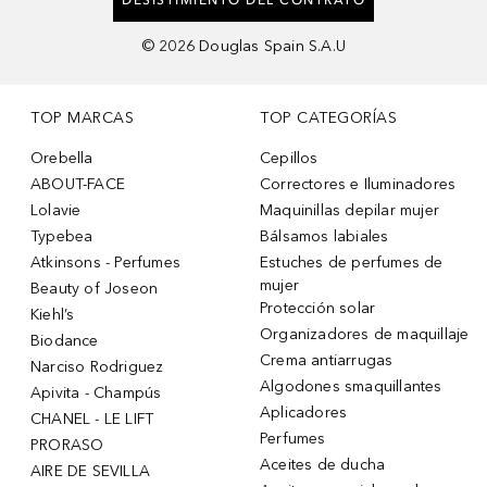
©
2026
Douglas Spain S.A.U
TOP MARCAS
TOP CATEGORÍAS
Orebella
Cepillos
ABOUT-FACE
Correctores e Iluminadores
Lolavie
Maquinillas depilar mujer
Typebea
Bálsamos labiales
Atkinsons - Perfumes
Estuches de perfumes de
mujer
Beauty of Joseon
Protección solar
Kiehl’s
Organizadores de maquillaje
Biodance
Crema antiarrugas
Narciso Rodriguez
Algodones smaquillantes
Apivita - Champús
Aplicadores
CHANEL - LE LIFT
Perfumes
PRORASO
Aceites de ducha
AIRE DE SEVILLA