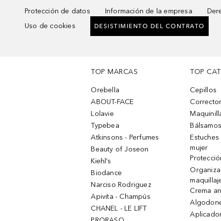
Protección de datos
Información de la empresa
Dere
Uso de cookies
DESISTIMIENTO DEL CONTRATO
TOP MARCAS
TOP CA
Orebella
Cepillos
ABOUT-FACE
Corrector
Lolavie
Maquinill
Typebea
Bálsamos
Atkinsons - Perfumes
Estuches
mujer
Beauty of Joseon
Protecció
Kiehl’s
Organiza
Biodance
maquillaj
Narciso Rodriguez
Crema an
Apivita - Champús
Algodone
CHANEL - LE LIFT
Aplicado
PRORASO