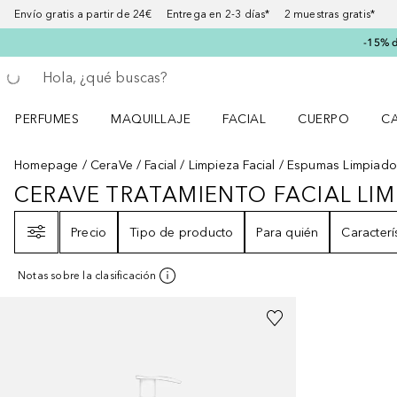
Envío gratis a partir de 24€ Entrega en 2-3 días* 2 muestras gratis*
-15% d
Regresar
Ejecutar búsqueda
PERFUMES
MAQUILLAJE
FACIAL
CUERPO
C
Abrir menú Perfumes
Abrir menú Maquillaje
Abrir menú Facial
Abrir menú Cuer
Ab
Homepage
CeraVe
Facial
Limpieza Facial
Espumas Limpiado
CERAVE TRATAMIENTO FACIAL LIM
CERAVE TRATAMIENTO FACIAL L
Filtro
Precio
Tipo de producto
Para quién
Caracterí
Notas sobre la clasificación