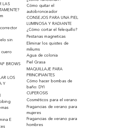
R LAS
Cómo quitar el
TAMENTE?
autobronceador
um
CONSEJOS PARA UNA PIEL
LUMINOSA Y RADIANTE
corrector
¿Cómo cortar el felequillo?
Pestanas magneticas
elo sin
Eliminar los quistes de
miliums
 cuero
Agua de colonia
Piel Grasa
OAP BROWS
MAQUILLAJE PARA
PRINCIPIANTES
LAR LOS
Cómo hacer bombas de
A Y
baño: DYI
CUPEROSIS
l
Cosméticos para el verano
robing
Fragancias de verano para
remas
mujeres
Fragancias de verano para
mina E
hombres
tes