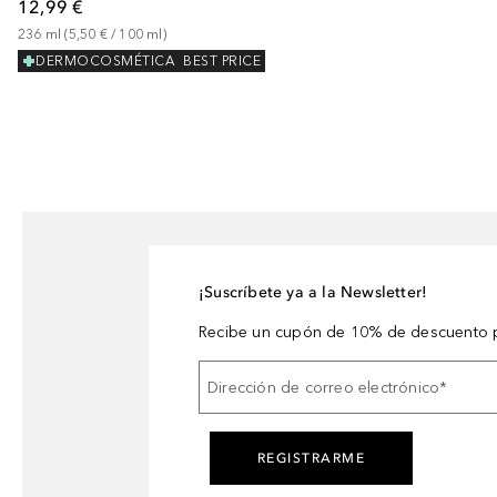
12,99 €
236
ml
 (
5,50 €
 / 
100
ml
)
DERMOCOSMÉTICA
BEST PRICE
¡Suscríbete ya a la Newsletter!
Recibe un cupón de 10% de descuento p
Dirección de correo electrónico
*
REGISTRARME