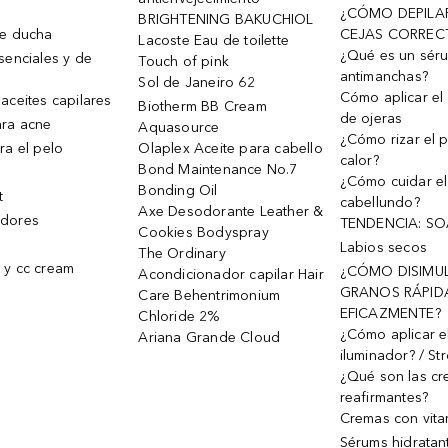
¿CÓMO DEPILA
BRIGHTENING BAKUCHIOL
de ducha
CEJAS CORREC
Lacoste Eau de toilette
¿Qué es un sér
senciales y de
Touch of pink
antimanchas?
Sol de Janeiro 62
Cómo aplicar el 
aceites capilares
Biotherm BB Cream
de ojeras
ra acne
Aquasource
¿Cómo rizar el p
ra el pelo
Olaplex Aceite para cabello
calor?
Bond Maintenance No.7
¿Cómo cuidar el
Bonding Oil
t
cabellundo?
Axe Desodorante Leather &
dores
TENDENCIA: S
Cookies Bodyspray
Labios secos
The Ordinary
 y cc cream
¿CÓMO DISIMU
Acondicionador capilar Hair
GRANOS RÁPID
Care Behentrimonium
EFICAZMENTE?
Chloride 2%
¿Cómo aplicar e
Ariana Grande Cloud
iluminador? / St
¿Qué son las c
reafirmantes?
Cremas con vita
Sérums hidratan