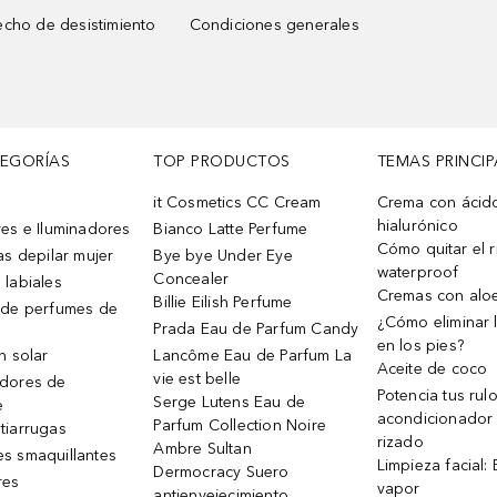
cho de desistimiento
Condiciones generales
TEGORÍAS
TOP PRODUCTOS
TEMAS PRINCIP
it Cosmetics CC Cream
Crema con ácid
hialurónico
es e Iluminadores
Bianco Latte Perfume
Cómo quitar el r
as depilar mujer
Bye bye Under Eye
waterproof
Concealer
 labiales
Cremas con alo
Billie Eilish Perfume
 de perfumes de
¿Cómo eliminar l
Prada Eau de Parfum Candy
en los pies?
n solar
Lancôme Eau de Parfum La
Aceite de coco
vie est belle
dores de
Potencia tus rul
Serge Lutens Eau de
e
acondicionador
Parfum Collection Noire
tiarrugas
rizado
Ambre Sultan
s smaquillantes
Limpieza facial:
Dermocracy Suero
res
vapor
antienvejecimiento