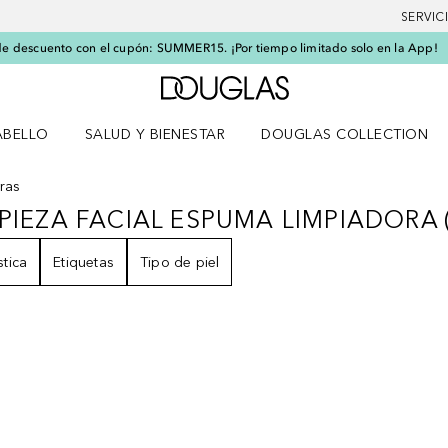
SERVIC
e descuento con el cupón: SUMMER15. ¡Por tiempo limitado solo en la App!
A Douglas Home
ABELLO
SALUD Y BIENESTAR
DOUGLAS COLLECTION
po
rir menú Cabello
Abrir menú Salud y bienestar
ras
PIEZA FACIAL ESPUMA LIMPIADORA
IMPIEZA FACIAL ESPUMA LIMPIADOR
stica
Etiquetas
Tipo de piel