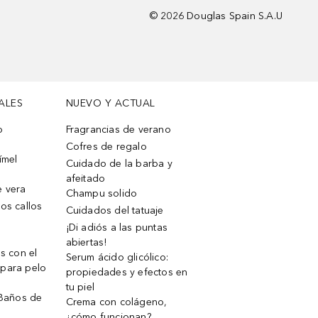
©
2026
Douglas Spain S.A.U
ALES
NUEVO Y ACTUAL
o
Fragrancias de verano
Cofres de regalo
ímel
Cuidado de la barba y
afeitado
e vera
Champu solido
os callos
Cuidados del tatuaje
¡Di adiós a las puntas
abiertas!
os con el
Serum ácido glicólico:
 para pelo
propiedades y efectos en
tu piel
 Baños de
Crema con colágeno,
¿cómo funcionan?