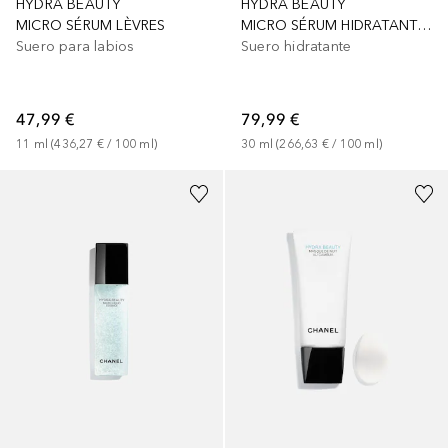
HYDRA BEAUTY
HYDRA BEAUTY
MICRO SÉRUM LÈVRES
MICRO SÉRUM HIDRATANTE REEQUILIBRANTE
Suero para labios
Suero hidratante
47,99 €
79,99 €
11
ml
 (
436,27 €
 / 
100
ml
)
30
ml
 (
266,63 €
 / 
100
ml
)