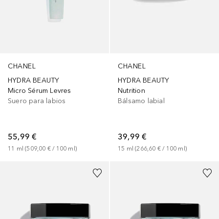
CHANEL
CHANEL
HYDRA BEAUTY
HYDRA BEAUTY
Micro Sérum Levres
Nutrition
Suero para labios
Bálsamo labial
55,99 €
39,99 €
11
ml
 (
509,00 €
 / 
100
ml
)
15
ml
 (
266,60 €
 / 
100
ml
)