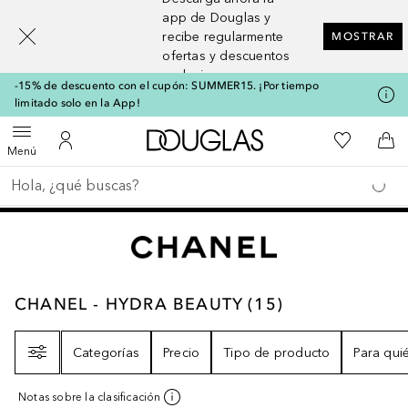
[navigation.slideout.screenreader]
app de Douglas y
recibe regularmente
MOSTRAR
ofertas y descuentos
exclusivos
-15% de descuento con el cupón: SUMMER15. ¡Por tiempo
limitado solo en la App!
A Douglas Home
Mi lista d
Abrir menú
Mi cuenta
A l
Menú
Regresar
Ejecutar búsqueda
CHANEL - HYDRA BEAUTY
15
RESULTADOS
CHANEL - HYDRA BEAUTY
(
15
)
Filtro
Categorías
Precio
Tipo de producto
Para qui
Notas sobre la clasificación