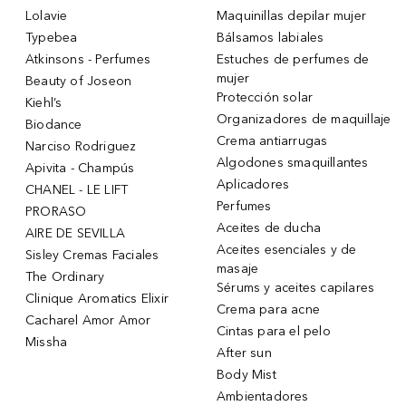
Lolavie
Maquinillas depilar mujer
Typebea
Bálsamos labiales
Atkinsons - Perfumes
Estuches de perfumes de
mujer
Beauty of Joseon
Protección solar
Kiehl’s
Organizadores de maquillaje
Biodance
Crema antiarrugas
Narciso Rodriguez
Algodones smaquillantes
Apivita - Champús
Aplicadores
CHANEL - LE LIFT
Perfumes
PRORASO
Aceites de ducha
AIRE DE SEVILLA
Aceites esenciales y de
Sisley Cremas Faciales
masaje
The Ordinary
Sérums y aceites capilares
Clinique Aromatics Elixir
Crema para acne
Cacharel Amor Amor
Cintas para el pelo
Missha
After sun
Body Mist
Ambientadores