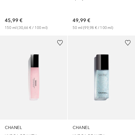
45,99 €
49,99 €
150
ml
 (
30,66 €
 / 
100
ml
)
50
ml
 (
99,98 €
 / 
100
ml
)
CHANEL
CHANEL