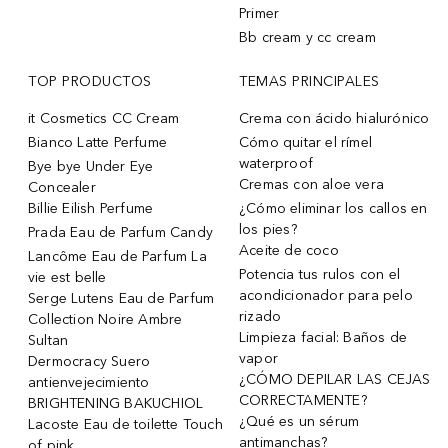
Primer
Bb cream y cc cream
TOP PRODUCTOS
TEMAS PRINCIPALES
it Cosmetics CC Cream
Crema con ácido hialurónico
Bianco Latte Perfume
Cómo quitar el rímel
waterproof
Bye bye Under Eye
Cremas con aloe vera
Concealer
Billie Eilish Perfume
¿Cómo eliminar los callos en
los pies?
Prada Eau de Parfum Candy
Aceite de coco
Lancôme Eau de Parfum La
Potencia tus rulos con el
vie est belle
acondicionador para pelo
Serge Lutens Eau de Parfum
rizado
Collection Noire Ambre
Limpieza facial: Baños de
Sultan
vapor
Dermocracy Suero
¿CÓMO DEPILAR LAS CEJAS
antienvejecimiento
CORRECTAMENTE?
BRIGHTENING BAKUCHIOL
¿Qué es un sérum
Lacoste Eau de toilette Touch
antimanchas?
of pink