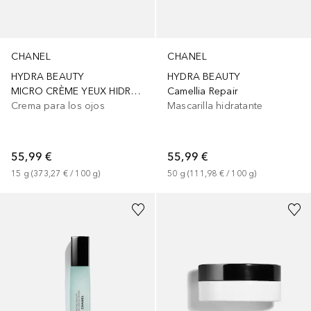
CHANEL
CHANEL
HYDRA BEAUTY
HYDRA BEAUTY
MICRO CRÈME YEUX HIDRATANTE ILUMINADOR
Camellia Repair
Crema para los ojos
Mascarilla hidratante
55,99 €
55,99 €
15
g
 (
373,27 €
 / 
100
g
)
50
g
 (
111,98 €
 / 
100
g
)