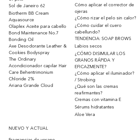
Cómo aplicar el corrector de
Sol de Janeiro 62
ojeras
Biotherm BB Cream
¿Cómo rizar el pelo sin calor?
Aquasource
¿Cómo cuidar el cuero
Olaplex Aceite para cabello
cabellundo?
Bond Maintenance No.7
TENDENCIA: SOAP BROWS
Bonding Oil
Axe Desodorante Leather &
Labios secos
Cookies Bodyspray
¿CÓMO DISIMULAR LOS
The Ordinary
GRANOS RÁPIDA Y
Acondicionador capilar Hair
EFICAZMENTE?
Care Behentrimonium
¿Cómo aplicar el iluminador?
Chloride 2%
/ Strobing
Ariana Grande Cloud
¿Qué son las cremas
reafirmantes?
Cremas con vitamina E
Sérums hidratantes
Aloe Vera
NUEVO Y ACTUAL
Fragrancias de verano