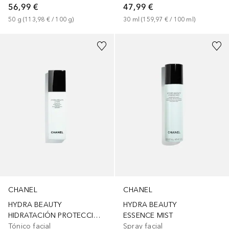
56,99 €
47,99 €
50
g
 (
113,98 €
 / 
100
g
)
30
ml
 (
159,97 €
 / 
100
ml
)
CHANEL
CHANEL
HYDRA BEAUTY
HYDRA BEAUTY
HIDRATACIÓN PROTECCIÓN LUMINOSIDAD
ESSENCE MIST
Tónico facial
Spray facial