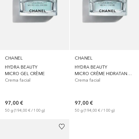
CHANEL
CHANEL
HYDRA BEAUTY
HYDRA BEAUTY
MICRO GEL CRÈME
MICRO CRÈME HIDRATANTE RELLENADOR FORTALECEDOR
Crema facial
Crema facial
97,00 €
97,00 €
50
g
 (
194,00 €
 / 
100
g
)
50
g
 (
194,00 €
 / 
100
g
)