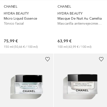
CHANEL
CHANEL
HYDRA BEAUTY
HYDRA BEAUTY
Micro Liquid Essence
Masque De Nuit Au Camélia
Tónico facial
Mascarilla antienvejecimiento
75,99 €
63,99 €
150
ml
 (
50,66 €
 / 
100
ml
)
100
ml
 (
63,99 €
 / 
100
ml
)