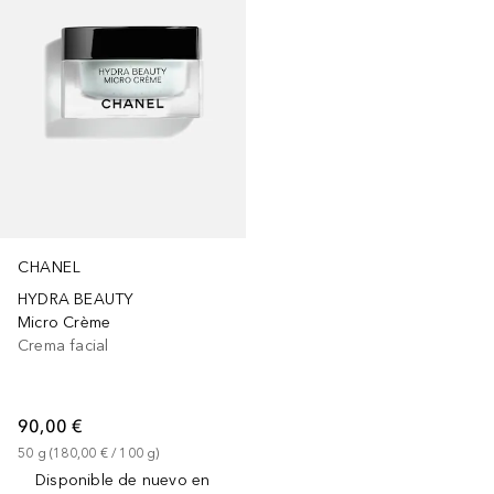
CHANEL
HYDRA BEAUTY
Micro Crème
Crema facial
90,00 €
50
g
 (
180,00 €
 / 
100
g
)
Disponible de nuevo en