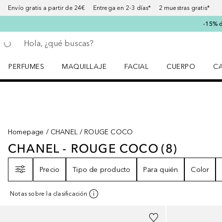
Envío gratis a partir de 24€ Entrega en 2-3 días* 2 muestras gratis*
-15% d
Regresar
Ejecutar búsqueda
PERFUMES
MAQUILLAJE
FACIAL
CUERPO
C
Abrir menú Perfumes
Abrir menú Maquillaje
Abrir menú Facial
Abrir menú Cuer
Ab
Homepage
CHANEL
ROUGE COCO
CHANEL - ROUGE COCO
(
8
)
CHANEL - ROUGE COCO
8
RESUL
Filtro
Precio
Tipo de producto
Para quién
Color
Notas sobre la clasificación
+
21
+
17