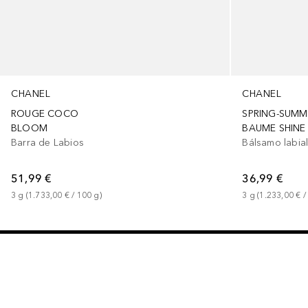
CHANEL
CHANEL
ROUGE COCO
SPRING-SUMM
BLOOM
BAUME SHINE
Barra de Labios
Bálsamo labia
51,99 €
36,99 €
3
g
 (
1.733,00 €
 / 
100
g
)
3
g
 (
1.233,00 €
 /