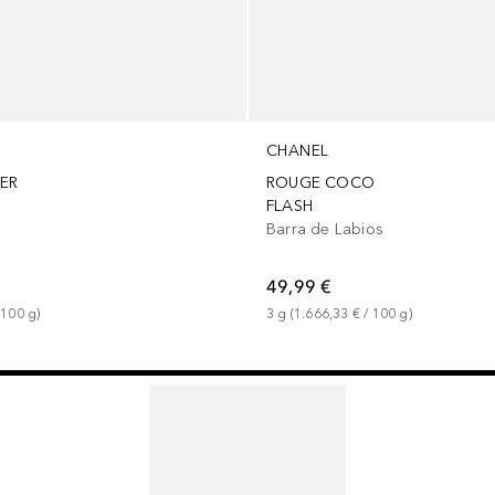
CHANEL
ER
ROUGE COCO
FLASH
l
Barra de Labios
49,99 €
 
100
g
)
3
g
 (
1.666,33 €
 / 
100
g
)