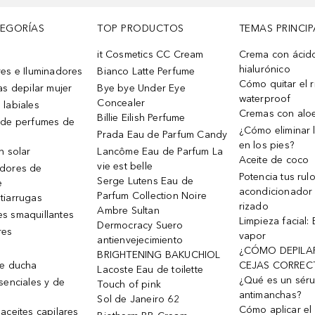
TEGORÍAS
TOP PRODUCTOS
TEMAS PRINCIP
it Cosmetics CC Cream
Crema con ácid
hialurónico
es e Iluminadores
Bianco Latte Perfume
Cómo quitar el r
as depilar mujer
Bye bye Under Eye
waterproof
Concealer
 labiales
Cremas con alo
Billie Eilish Perfume
 de perfumes de
¿Cómo eliminar l
Prada Eau de Parfum Candy
en los pies?
n solar
Lancôme Eau de Parfum La
Aceite de coco
vie est belle
dores de
Potencia tus rul
Serge Lutens Eau de
e
acondicionador
Parfum Collection Noire
tiarrugas
rizado
Ambre Sultan
s smaquillantes
Limpieza facial:
Dermocracy Suero
res
vapor
antienvejecimiento
¿CÓMO DEPILA
BRIGHTENING BAKUCHIOL
de ducha
CEJAS CORREC
Lacoste Eau de toilette
¿Qué es un sér
senciales y de
Touch of pink
antimanchas?
Sol de Janeiro 62
Cómo aplicar el 
aceites capilares