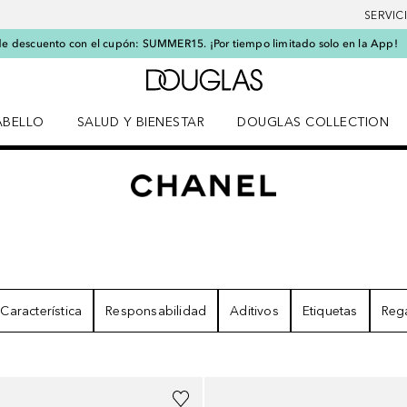
SERVIC
e descuento con el cupón: SUMMER15. ¡Por tiempo limitado solo en la App!
A Douglas Home
ABELLO
SALUD Y BIENESTAR
DOUGLAS COLLECTION
po
rir menú Cabello
Abrir menú Salud y bienestar
TADOS
Característica
Responsabilidad
Aditivos
Etiquetas
Reg
+
3