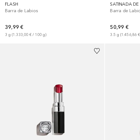
FLASH
SATINADA DE
Barra de Labios
Barra de Labi
39,99 €
50,99 €
3
g
 (
1.333,00 €
 / 
100
g
)
3.5
g
 (
1.456,86 €
+
12
+
3