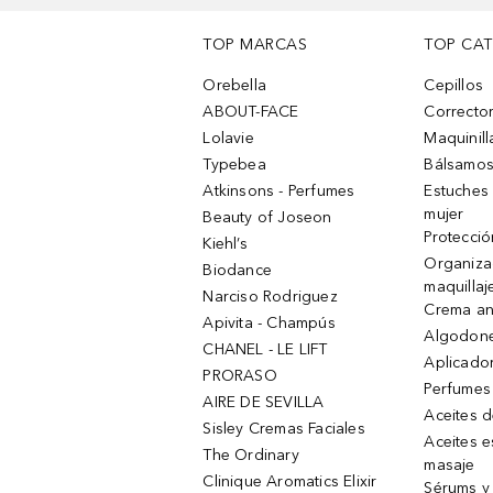
TOP MARCAS
TOP CA
Orebella
Cepillos
ABOUT-FACE
Corrector
Lolavie
Maquinill
Typebea
Bálsamos
Atkinsons - Perfumes
Estuches
mujer
Beauty of Joseon
Protecció
Kiehl’s
Organiza
Biodance
maquillaj
Narciso Rodriguez
Crema an
Apivita - Champús
Algodone
CHANEL - LE LIFT
Aplicado
PRORASO
Perfumes
AIRE DE SEVILLA
Aceites 
Sisley Cremas Faciales
Aceites e
The Ordinary
masaje
Clinique Aromatics Elixir
Sérums y 