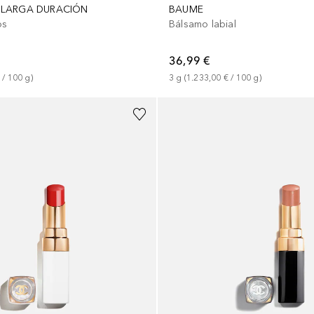
 LARGA DURACIÓN
BAUME
os
Bálsamo labial
36,99 €
 / 
100
g
)
3
g
 (
1.233,00 €
 / 
100
g
)