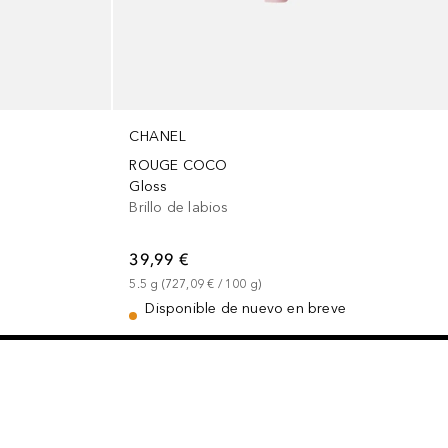
CHANEL
ROUGE COCO
Gloss
Brillo de labios
39,99 €
5.5
g
 (
727,09 €
 / 
100
g
)
Disponible de nuevo en breve