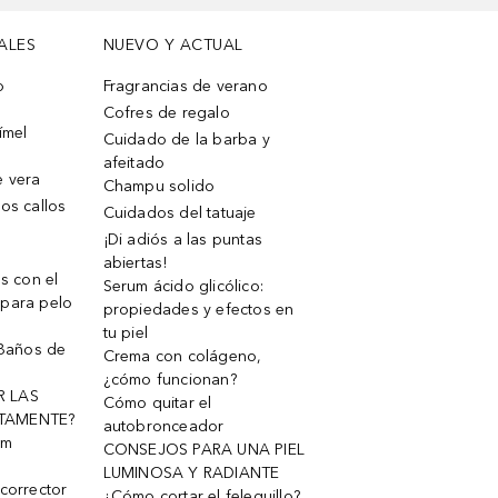
ALES
NUEVO Y ACTUAL
o
Fragrancias de verano
Cofres de regalo
ímel
Cuidado de la barba y
afeitado
e vera
Champu solido
os callos
Cuidados del tatuaje
¡Di adiós a las puntas
abiertas!
os con el
Serum ácido glicólico:
 para pelo
propiedades y efectos en
tu piel
 Baños de
Crema con colágeno,
¿cómo funcionan?
R LAS
Cómo quitar el
TAMENTE?
autobronceador
um
CONSEJOS PARA UNA PIEL
LUMINOSA Y RADIANTE
corrector
¿Cómo cortar el felequillo?