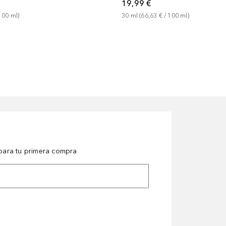
19,99 €
100
ml
)
30
ml
 (
66,63 €
 / 
100
ml
)
ara tu primera compra