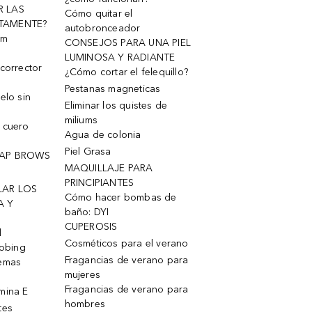
R LAS
Cómo quitar el
TAMENTE?
autobronceador
um
CONSEJOS PARA UNA PIEL
LUMINOSA Y RADIANTE
corrector
¿Cómo cortar el felequillo?
Pestanas magneticas
elo sin
Eliminar los quistes de
miliums
 cuero
Agua de colonia
Piel Grasa
OAP BROWS
MAQUILLAJE PARA
PRINCIPIANTES
LAR LOS
Cómo hacer bombas de
A Y
baño: DYI
CUPEROSIS
l
Cosméticos para el verano
robing
Fragancias de verano para
remas
mujeres
Fragancias de verano para
mina E
hombres
tes