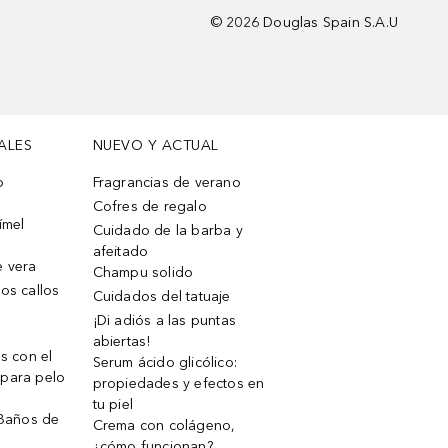
©
2026
Douglas Spain S.A.U
ALES
NUEVO Y ACTUAL
o
Fragrancias de verano
Cofres de regalo
ímel
Cuidado de la barba y
afeitado
e vera
Champu solido
os callos
Cuidados del tatuaje
¡Di adiós a las puntas
abiertas!
os con el
Serum ácido glicólico:
 para pelo
propiedades y efectos en
tu piel
 Baños de
Crema con colágeno,
¿cómo funcionan?