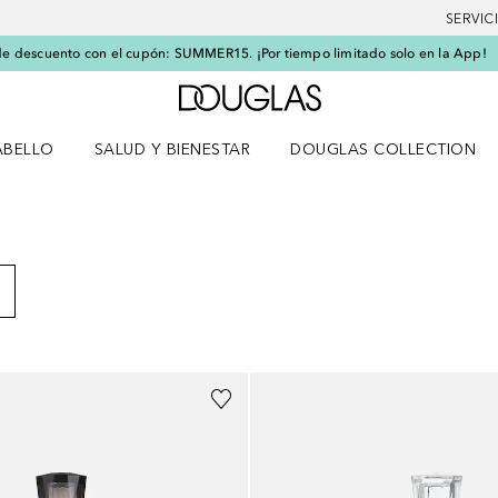
SERVIC
e descuento con el cupón: SUMMER15. ¡Por tiempo limitado solo en la App!
A Douglas Home
ABELLO
SALUD Y BIENESTAR
DOUGLAS COLLECTION
po
rir menú Cabello
Abrir menú Salud y bienestar
ESULTADOS
a