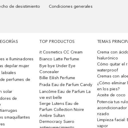
cho de desistimiento
Condiciones generales
TEGORÍAS
TOP PRODUCTOS
TEMAS PRINCIP
it Cosmetics CC Cream
Crema con ácid
hialurónico
es e Iluminadores
Bianco Latte Perfume
Cómo quitar el r
as depilar mujer
Bye bye Under Eye
waterproof
Concealer
 labiales
Cremas con alo
Billie Eilish Perfume
 de perfumes de
¿Cómo eliminar l
Prada Eau de Parfum Candy
en los pies?
n solar
Lancôme Eau de Parfum La
Aceite de coco
vie est belle
dores de
Potencia tus rul
Serge Lutens Eau de
e
acondicionador
Parfum Collection Noire
tiarrugas
rizado
Ambre Sultan
s smaquillantes
Limpieza facial:
Dermocracy Suero
res
vapor
antienvejecimiento