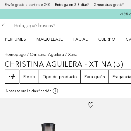
Envío gratis a partir de 24€ Entrega en 2-3 días* 2 muestras gratis*
-15% d
Regresar
Ejecutar búsqueda
PERFUMES
MAQUILLAJE
FACIAL
CUERPO
C
Abrir menú Perfumes
Abrir menú Maquillaje
Abrir menú Facial
Abrir menú Cuer
Ab
Homepage
Christina Aguilera
Xtina
CHRISTINA AGUILERA - XTINA
(
3
)
CHRISTINA AGUILERA - XTINA
3
R
Filtro
Precio
Tipo de producto
Para quién
Fraganci
Notas sobre la clasificación