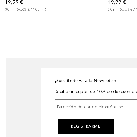
19,99 €
19,99 €
30
ml
 (
66,63 €
 / 
100
ml
)
30
ml
 (
66,63 €
 / 
¡Suscríbete ya a la Newsletter!
Recibe un cupón de 10% de descuento p
Dirección de correo electrónico
*
REGISTRARME