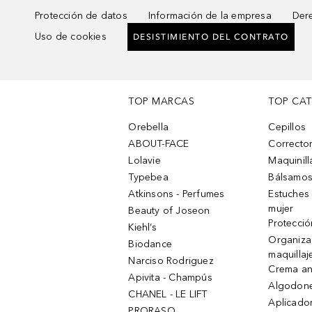
Protección de datos
Información de la empresa
Dere
Uso de cookies
DESISTIMIENTO DEL CONTRATO
TOP MARCAS
TOP CA
Orebella
Cepillos
ABOUT-FACE
Corrector
Lolavie
Maquinill
Typebea
Bálsamos
Atkinsons - Perfumes
Estuches
mujer
Beauty of Joseon
Protecció
Kiehl’s
Organiza
Biodance
maquillaj
Narciso Rodriguez
Crema an
Apivita - Champús
Algodone
CHANEL - LE LIFT
Aplicado
PRORASO