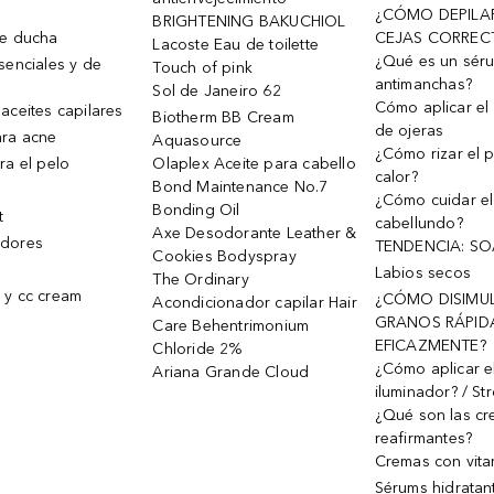
¿CÓMO DEPILA
BRIGHTENING BAKUCHIOL
de ducha
CEJAS CORREC
Lacoste Eau de toilette
¿Qué es un sér
senciales y de
Touch of pink
antimanchas?
Sol de Janeiro 62
Cómo aplicar el 
aceites capilares
Biotherm BB Cream
de ojeras
ra acne
Aquasource
¿Cómo rizar el p
ra el pelo
Olaplex Aceite para cabello
calor?
Bond Maintenance No.7
¿Cómo cuidar el
Bonding Oil
t
cabellundo?
Axe Desodorante Leather &
dores
TENDENCIA: S
Cookies Bodyspray
Labios secos
The Ordinary
 y cc cream
¿CÓMO DISIMU
Acondicionador capilar Hair
GRANOS RÁPID
Care Behentrimonium
EFICAZMENTE?
Chloride 2%
¿Cómo aplicar e
Ariana Grande Cloud
iluminador? / St
¿Qué son las c
reafirmantes?
Cremas con vita
Sérums hidratan