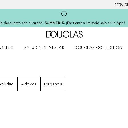
SERVIC
e descuento con el cupón: SUMMER15. ¡Por tiempo limitado solo en la App!
A Douglas Home
ABELLO
SALUD Y BIENESTAR
DOUGLAS COLLECTION
po
rir menú Cabello
Abrir menú Salud y bienestar
ULTADOS
bilidad
Aditivos
Fragancia