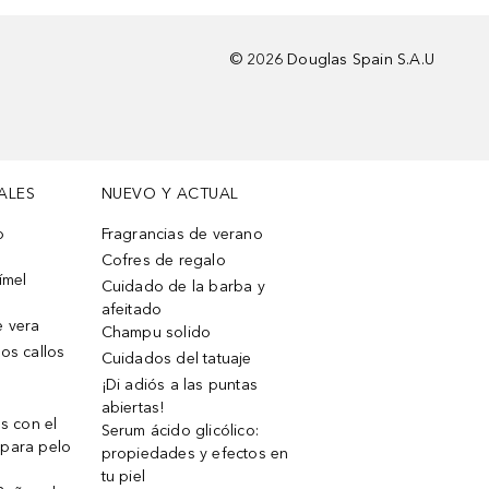
©
2026
Douglas Spain S.A.U
ALES
NUEVO Y ACTUAL
o
Fragrancias de verano
Cofres de regalo
ímel
Cuidado de la barba y
afeitado
e vera
Champu solido
os callos
Cuidados del tatuaje
¡Di adiós a las puntas
abiertas!
os con el
Serum ácido glicólico:
 para pelo
propiedades y efectos en
tu piel