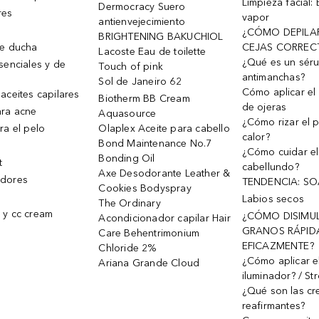
Limpieza facial:
Dermocracy Suero
res
vapor
antienvejecimiento
¿CÓMO DEPILA
BRIGHTENING BAKUCHIOL
de ducha
CEJAS CORREC
Lacoste Eau de toilette
¿Qué es un sér
senciales y de
Touch of pink
antimanchas?
Sol de Janeiro 62
Cómo aplicar el 
aceites capilares
Biotherm BB Cream
de ojeras
ra acne
Aquasource
¿Cómo rizar el p
ra el pelo
Olaplex Aceite para cabello
calor?
Bond Maintenance No.7
¿Cómo cuidar el
Bonding Oil
t
cabellundo?
Axe Desodorante Leather &
dores
TENDENCIA: S
Cookies Bodyspray
Labios secos
The Ordinary
 y cc cream
¿CÓMO DISIMU
Acondicionador capilar Hair
GRANOS RÁPID
Care Behentrimonium
EFICAZMENTE?
Chloride 2%
¿Cómo aplicar e
Ariana Grande Cloud
iluminador? / St
¿Qué son las c
reafirmantes?