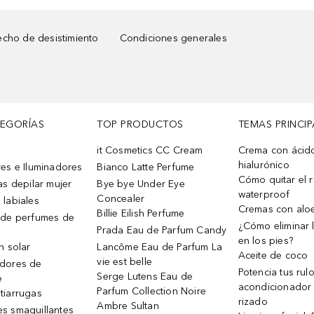
cho de desistimiento
Condiciones generales
TEGORÍAS
TOP PRODUCTOS
TEMAS PRINCIP
it Cosmetics CC Cream
Crema con ácid
hialurónico
es e Iluminadores
Bianco Latte Perfume
Cómo quitar el r
as depilar mujer
Bye bye Under Eye
waterproof
Concealer
 labiales
Cremas con alo
Billie Eilish Perfume
 de perfumes de
¿Cómo eliminar l
Prada Eau de Parfum Candy
en los pies?
n solar
Lancôme Eau de Parfum La
Aceite de coco
vie est belle
dores de
Potencia tus rul
Serge Lutens Eau de
e
acondicionador
Parfum Collection Noire
tiarrugas
rizado
Ambre Sultan
s smaquillantes