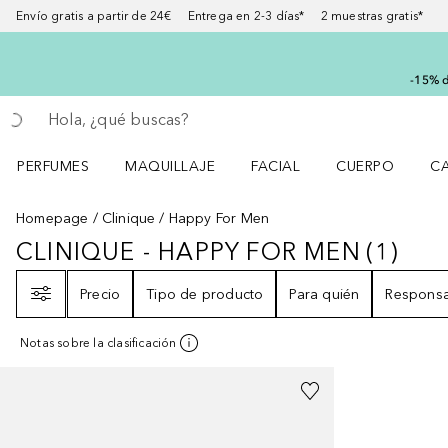
Envío gratis a partir de 24€ Entrega en 2-3 días* 2 muestras gratis*
-15% d
Regresar
Ejecutar búsqueda
PERFUMES
MAQUILLAJE
FACIAL
CUERPO
C
Abrir menú Perfumes
Abrir menú Maquillaje
Abrir menú Facial
Abrir menú Cuer
Ab
Homepage
Clinique
Happy For Men
CLINIQUE - HAPPY FOR MEN
(
1
)
CLINIQUE - HAPPY FOR MEN
1
RES
Filtro
Precio
Tipo de producto
Para quién
Responsa
Notas sobre la clasificación