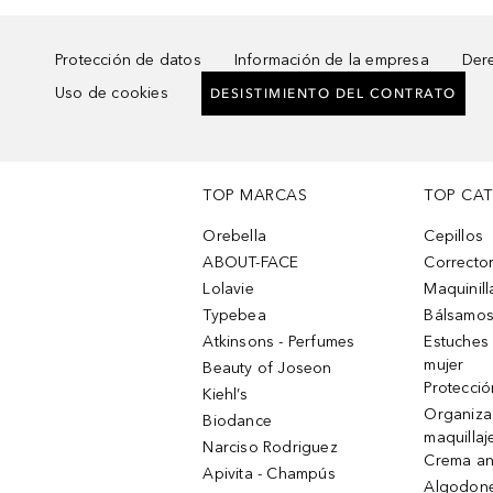
Protección de datos
Información de la empresa
Dere
Uso de cookies
DESISTIMIENTO DEL CONTRATO
TOP MARCAS
TOP CA
Orebella
Cepillos
ABOUT-FACE
Corrector
Lolavie
Maquinill
Typebea
Bálsamos
Atkinsons - Perfumes
Estuches
mujer
Beauty of Joseon
Protecció
Kiehl’s
Organiza
Biodance
maquillaj
Narciso Rodriguez
Crema an
Apivita - Champús
Algodone