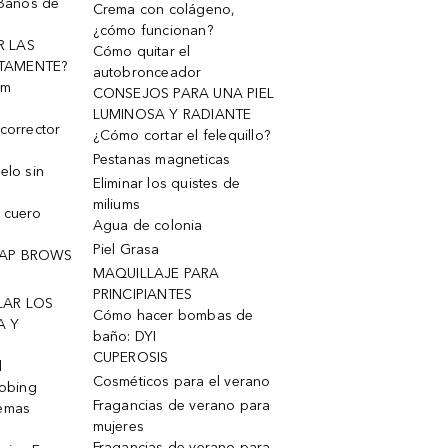
 Baños de
Crema con colágeno,
¿cómo funcionan?
R LAS
Cómo quitar el
TAMENTE?
autobronceador
um
CONSEJOS PARA UNA PIEL
LUMINOSA Y RADIANTE
corrector
¿Cómo cortar el felequillo?
Pestanas magneticas
elo sin
Eliminar los quistes de
miliums
 cuero
Agua de colonia
Piel Grasa
OAP BROWS
MAQUILLAJE PARA
PRINCIPIANTES
LAR LOS
Cómo hacer bombas de
A Y
baño: DYI
CUPEROSIS
l
Cosméticos para el verano
robing
Fragancias de verano para
remas
mujeres
Fragancias de verano para