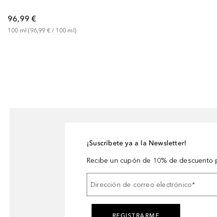
96,99 €
100
ml
 (
96,99 €
 / 
100
ml
)
¡Suscríbete ya a la Newsletter!
Recibe un cupón de 10% de descuento p
Dirección de correo electrónico
*
REGISTRARME