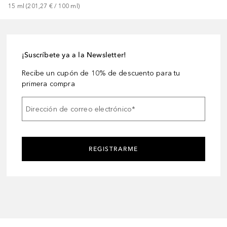
15
ml
 (
201,27 €
 / 
100
ml
)
¡Suscríbete ya a la Newsletter!
Recibe un cupón de 10% de descuento para tu
primera compra
Dirección de correo electrónico
*
REGISTRARME