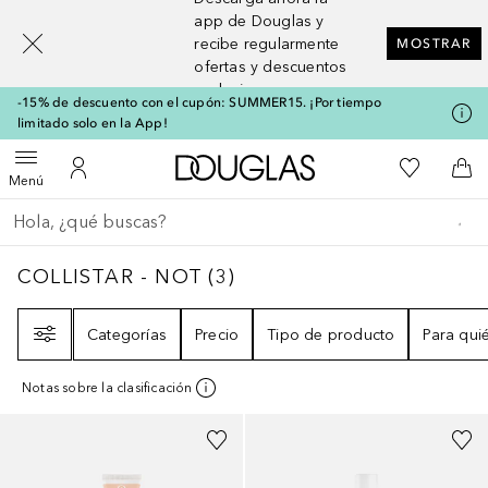
[navigation.slideout.screenreader]
app de Douglas y
recibe regularmente
MOSTRAR
ofertas y descuentos
exclusivos
-15% de descuento con el cupón: SUMMER15. ¡Por tiempo
limitado solo en la App!
A Douglas Home
Mi lista d
Abrir menú
Mi cuenta
A l
Menú
Regresar
Ejecutar búsqueda
COLLISTAR - NOT
3
RESULTADOS
COLLISTAR - NOT
(
3
)
Filtro
Categorías
Precio
Tipo de producto
Para qui
Notas sobre la clasificación