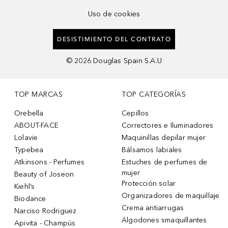
Uso de cookies
DESISTIMIENTO DEL CONTRATO
©
2026
Douglas Spain S.A.U
TOP MARCAS
TOP CATEGORÍAS
Orebella
Cepillos
ABOUT-FACE
Correctores e Iluminadores
Lolavie
Maquinillas depilar mujer
Typebea
Bálsamos labiales
Atkinsons - Perfumes
Estuches de perfumes de
mujer
Beauty of Joseon
Protección solar
Kiehl’s
Organizadores de maquillaje
Biodance
Crema antiarrugas
Narciso Rodriguez
Algodones smaquillantes
Apivita - Champús