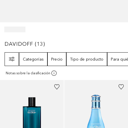
DAVIDOFF
13
RESULTADOS
DAVIDOFF
(
13
)
Filtro
Categorías
Precio
Tipo de producto
Para qui
Notas sobre la clasificación