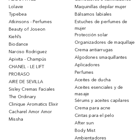
Lolavie
Maquinillas depilar mujer
Typebea
Bálsamos labiales
Atkinsons - Perfumes
Estuches de perfumes de
mujer
Beauty of Joseon
Protección solar
Kiehl’s
Organizadores de maquillaje
Biodance
Crema antiarrugas
Narciso Rodriguez
Algodones smaquillantes
Apivita - Champús
Aplicadores
CHANEL - LE LIFT
Perfumes
PRORASO
Aceites de ducha
AIRE DE SEVILLA
Aceites esenciales y de
Sisley Cremas Faciales
masaje
The Ordinary
Sérums y aceites capilares
Clinique Aromatics Elixir
Crema para acne
Cacharel Amor Amor
Cintas para el pelo
Missha
After sun
Body Mist
Ambientadores