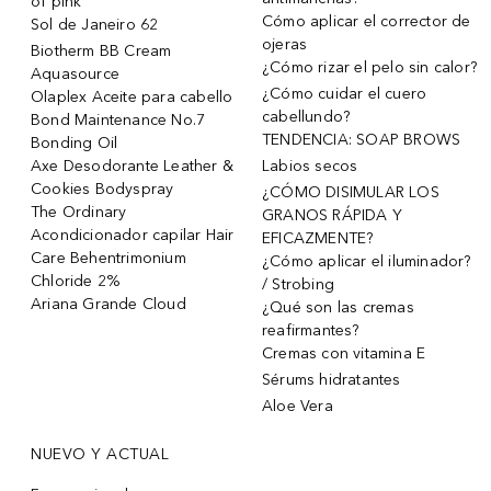
of pink
Cómo aplicar el corrector de
Sol de Janeiro 62
ojeras
Biotherm BB Cream
¿Cómo rizar el pelo sin calor?
Aquasource
¿Cómo cuidar el cuero
Olaplex Aceite para cabello
cabellundo?
Bond Maintenance No.7
TENDENCIA: SOAP BROWS
Bonding Oil
Axe Desodorante Leather &
Labios secos
Cookies Bodyspray
¿CÓMO DISIMULAR LOS
The Ordinary
GRANOS RÁPIDA Y
Acondicionador capilar Hair
EFICAZMENTE?
Care Behentrimonium
¿Cómo aplicar el iluminador?
Chloride 2%
/ Strobing
Ariana Grande Cloud
¿Qué son las cremas
reafirmantes?
Cremas con vitamina E
Sérums hidratantes
Aloe Vera
NUEVO Y ACTUAL