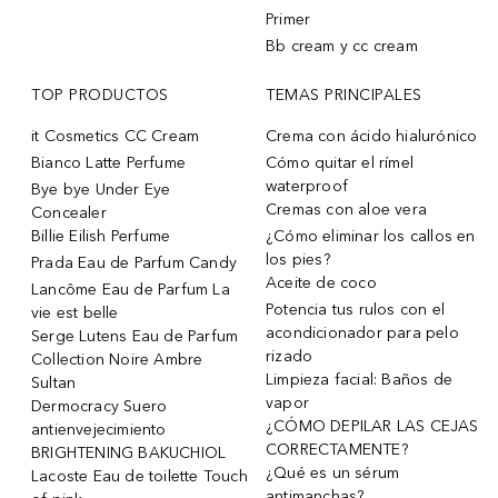
Primer
Bb cream y cc cream
TOP PRODUCTOS
TEMAS PRINCIPALES
it Cosmetics CC Cream
Crema con ácido hialurónico
Bianco Latte Perfume
Cómo quitar el rímel
waterproof
Bye bye Under Eye
Cremas con aloe vera
Concealer
Billie Eilish Perfume
¿Cómo eliminar los callos en
los pies?
Prada Eau de Parfum Candy
Aceite de coco
Lancôme Eau de Parfum La
Potencia tus rulos con el
vie est belle
acondicionador para pelo
Serge Lutens Eau de Parfum
rizado
Collection Noire Ambre
Limpieza facial: Baños de
Sultan
vapor
Dermocracy Suero
¿CÓMO DEPILAR LAS CEJAS
antienvejecimiento
CORRECTAMENTE?
BRIGHTENING BAKUCHIOL
¿Qué es un sérum
Lacoste Eau de toilette Touch
antimanchas?