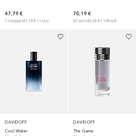
47,79 €
70,19 €
1
Unidad
 (
47,79 €
 / 
1
Un
)
50
ml
 (
140,38 €
 / 
100
ml
)
DAVIDOFF
DAVIDOFF
Cool Water
The Game