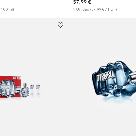
57,99 €
 
100
ml
)
1
Unidad
 (
57,99 €
 / 
1
Un
)