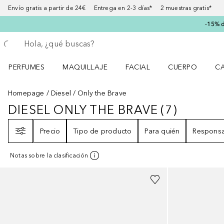
Envío gratis a partir de 24€ Entrega en 2-3 días* 2 muestras gratis*
-15% d
Regresar
Ejecutar búsqueda
PERFUMES
MAQUILLAJE
FACIAL
CUERPO
C
Abrir menú Perfumes
Abrir menú Maquillaje
Abrir menú Facial
Abrir menú Cuer
Ab
Homepage
Diesel
Only the Brave
DIESEL ONLY THE BRAVE
(
7
)
DIESEL ONLY THE BRAVE
7
RESUL
Filtro
Precio
Tipo de producto
Para quién
Responsa
Notas sobre la clasificación