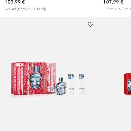
109,99 €
107,99 €
125
ml
 (
87,99 €
 / 
100
ml
)
125
ml
 (
86,39 €
 /