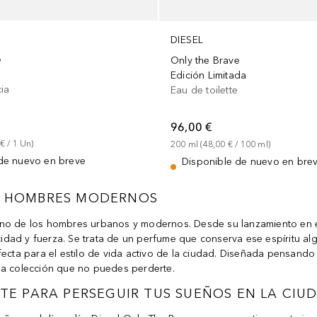
DIESEL
e
Only the Brave
Edición Limitada
cia
Eau de toilette
96,00 €
 €
 / 
1
Un
)
200
ml
 (
48,00 €
 / 
100
ml
)
de nuevo en breve
Disponible de nuevo en bre
OS HOMBRES MODERNOS
cono de los hombres urbanos y modernos. Desde su lanzamiento en e
dad y fuerza. Se trata de un perfume que conserva ese espíritu algo
rfecta para el estilo de vida activo de la ciudad. Diseñada pensan
una colección que no puedes perderte.
ETTE PARA PERSEGUIR TUS SUEÑOS EN LA CIU