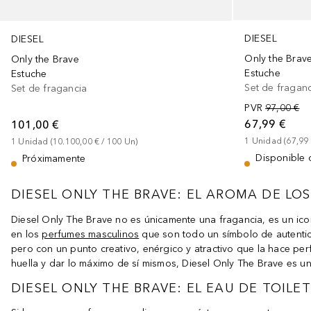
DIESEL
DIESEL
Only the Brav
Only the Brave
Estuche
Estuche
Set de fragan
Set de fragancia
PVR
97,00 €
67,99 €
101,00 €
1
Unidad
 (
67,99
1
Unidad
 (
10.100,00 €
 / 
100
Un
)
Disponible 
Próximamente
DIESEL ONLY THE BRAVE: EL AROMA DE L
Diesel Only The Brave no es únicamente una fragancia, es un i
en los
perfumes masculinos
que son todo un símbolo de autentici
pero con un punto creativo, enérgico y atractivo que la hace pe
huella y dar lo máximo de sí mismos, Diesel Only The Brave es 
DIESEL ONLY THE BRAVE: EL EAU DE TOIL