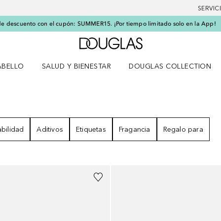
SERVIC
e descuento con el cupón: SUMMER15. ¡Por tiempo limitado solo en la App!
A Douglas Home
ABELLO
SALUD Y BIENESTAR
DOUGLAS COLLECTION
po
rir menú Cabello
Abrir menú Salud y bienestar
TADOS
bilidad
Aditivos
Etiquetas
Fragancia
Regalo para