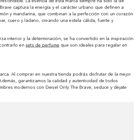
rescindible. La esencia de esta marca siempre ha sido la de
 Brave captura la energía y el carácter urbano que definen a
e limón y mandarina, que combinan a la perfección con un corazón
, cuero y ládano, creando una estela cálida, fuerte y
 interior y la determinación, se ha convertido en la inspiración
contrarlo en
sets de perfume
que son ideales para regalar en
rca. Al comprar en nuestra tienda podrás disfrutar de la mejor
Además, garantizamos la calidad y autenticidad de todos
hombres modernos con Diesel Only The Brave, seduce y déjate