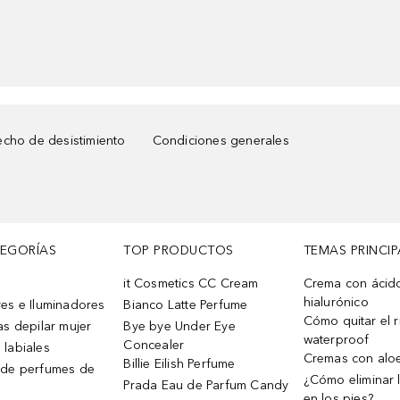
cho de desistimiento
Condiciones generales
TEGORÍAS
TOP PRODUCTOS
TEMAS PRINCIP
it Cosmetics CC Cream
Crema con ácid
hialurónico
es e Iluminadores
Bianco Latte Perfume
Cómo quitar el r
as depilar mujer
Bye bye Under Eye
waterproof
Concealer
 labiales
Cremas con alo
Billie Eilish Perfume
 de perfumes de
¿Cómo eliminar l
Prada Eau de Parfum Candy
en los pies?