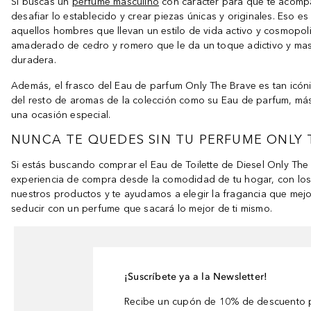
Si buscas un
perfume masculino
con carácter para que te acompañ
desafiar lo establecido y crear piezas únicas y originales. Eso 
aquellos hombres que llevan un estilo de vida activo y cosmopol
amaderado de cedro y romero que le da un toque adictivo y masc
duradera.
Además, el frasco del Eau de parfum Only The Brave es tan icónic
del resto de aromas de la colección como su Eau de parfum, más
una ocasión especial.
NUNCA TE QUEDES SIN TU PERFUME ONLY
Si estás buscando comprar el Eau de Toilette de Diesel Only The
experiencia de compra desde la comodidad de tu hogar, con los 
nuestros productos y te ayudamos a elegir la fragancia que mej
seducir con un perfume que sacará lo mejor de ti mismo.
¡Suscríbete ya a la Newsletter!
Recibe un cupón de 10% de descuento p