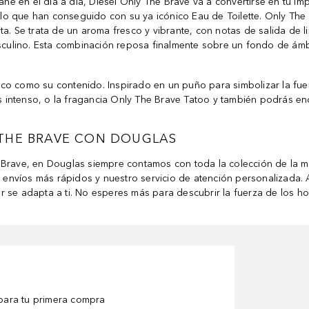
e en el día a día, Diesel Only The Brave va a convertirse en tu imp
es lo que han conseguido con su ya icónico Eau de Toilette. Only The
ita. Se trata de un aroma fresco y vibrante, con notas de salida d
ulino. Esta combinación reposa finalmente sobre un fondo de ámbar
o como su contenido. Inspirado en un puño para simbolizar la fuerza
 intenso, o la fragancia Only The Brave Tatoo y también podrás en
 THE BRAVE CON DOUGLAS
 Brave, en Douglas siempre contamos con toda la colección de la ma
envíos más rápidos y nuestro servicio de atención personalizada. 
or se adapta a ti. No esperes más para descubrir la fuerza de los 
ara tu primera compra