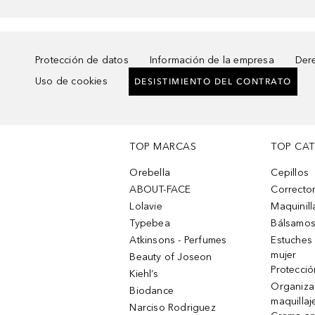
Protección de datos
Información de la empresa
Dere
Uso de cookies
DESISTIMIENTO DEL CONTRATO
TOP MARCAS
TOP CA
Orebella
Cepillos
ABOUT-FACE
Corrector
Lolavie
Maquinill
Typebea
Bálsamos
Atkinsons - Perfumes
Estuches
mujer
Beauty of Joseon
Protecció
Kiehl’s
Organiza
Biodance
maquillaj
Narciso Rodriguez