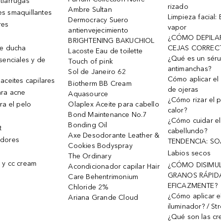
tiarrugas
rizado
Ambre Sultan
s smaquillantes
Limpieza facial:
Dermocracy Suero
res
vapor
antienvejecimiento
¿CÓMO DEPILA
BRIGHTENING BAKUCHIOL
de ducha
CEJAS CORREC
Lacoste Eau de toilette
¿Qué es un sér
senciales y de
Touch of pink
antimanchas?
Sol de Janeiro 62
Cómo aplicar el 
aceites capilares
Biotherm BB Cream
de ojeras
ra acne
Aquasource
¿Cómo rizar el p
ra el pelo
Olaplex Aceite para cabello
calor?
Bond Maintenance No.7
¿Cómo cuidar el
Bonding Oil
t
cabellundo?
Axe Desodorante Leather &
dores
TENDENCIA: S
Cookies Bodyspray
Labios secos
The Ordinary
 y cc cream
¿CÓMO DISIMU
Acondicionador capilar Hair
GRANOS RÁPID
Care Behentrimonium
EFICAZMENTE?
Chloride 2%
¿Cómo aplicar e
Ariana Grande Cloud
iluminador? / St
¿Qué son las c