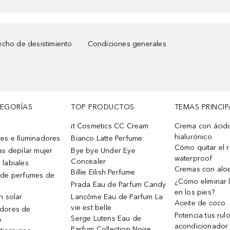
cho de desistimiento
Condiciones generales
TEGORÍAS
TOP PRODUCTOS
TEMAS PRINCIP
it Cosmetics CC Cream
Crema con ácid
hialurónico
es e Iluminadores
Bianco Latte Perfume
Cómo quitar el r
as depilar mujer
Bye bye Under Eye
waterproof
Concealer
 labiales
Cremas con alo
Billie Eilish Perfume
 de perfumes de
¿Cómo eliminar l
Prada Eau de Parfum Candy
en los pies?
n solar
Lancôme Eau de Parfum La
Aceite de coco
vie est belle
dores de
Potencia tus rul
Serge Lutens Eau de
e
acondicionador
Parfum Collection Noire