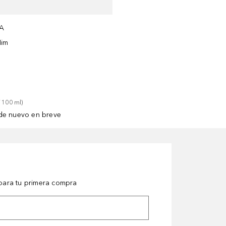
A
Nim
 
100
ml
)
de nuevo en breve
ara tu primera compra