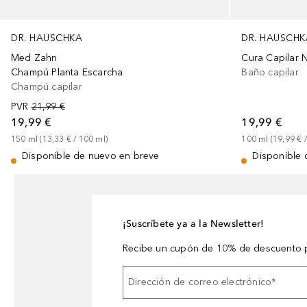
DR. HAUSCHKA
DR. HAUSCHK
Med Zahn
Cura Capilar 
Champú Planta Escarcha
Baño capilar
Champú capilar
PVR
21,99 €
19,99 €
19,99 €
150
ml
 (
13,33 €
 / 
100
ml
)
100
ml
 (
19,99 €
 /
Disponible de nuevo en breve
Disponible 
¡Suscríbete ya a la Newsletter!
Recibe un cupón de 10% de descuento p
Dirección de correo electrónico
*