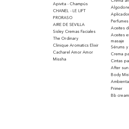
Crema an
Apivita - Champús
Algodone
CHANEL - LE LIFT
Aplicado
PRORASO
Perfumes
AIRE DE SEVILLA
Aceites 
Sisley Cremas Faciales
Aceites e
The Ordinary
masaje
Clinique Aromatics Elixir
Sérums y 
Cacharel Amor Amor
Crema pa
Missha
Cintas pa
After sun
Body Mis
Ambienta
Primer
Bb cream