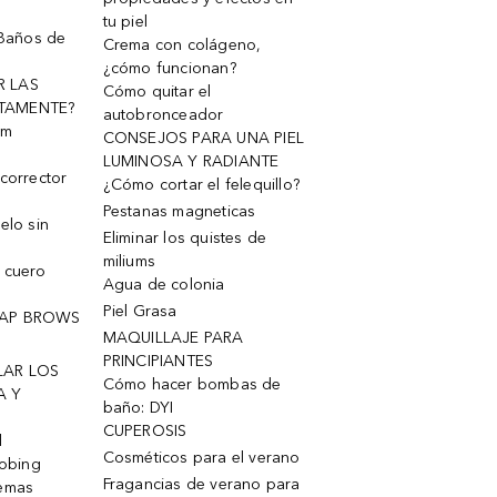
tu piel
 Baños de
Crema con colágeno,
¿cómo funcionan?
R LAS
Cómo quitar el
TAMENTE?
autobronceador
um
CONSEJOS PARA UNA PIEL
LUMINOSA Y RADIANTE
corrector
¿Cómo cortar el felequillo?
Pestanas magneticas
elo sin
Eliminar los quistes de
miliums
 cuero
Agua de colonia
Piel Grasa
OAP BROWS
MAQUILLAJE PARA
PRINCIPIANTES
LAR LOS
Cómo hacer bombas de
A Y
baño: DYI
CUPEROSIS
l
Cosméticos para el verano
robing
Fragancias de verano para
remas