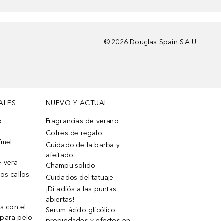
©
2026
Douglas Spain S.A.U
ALES
NUEVO Y ACTUAL
o
Fragrancias de verano
Cofres de regalo
ímel
Cuidado de la barba y
afeitado
e vera
Champu solido
os callos
Cuidados del tatuaje
¡Di adiós a las puntas
abiertas!
os con el
Serum ácido glicólico:
 para pelo
propiedades y efectos en