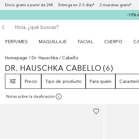
Envío gratis a partir de 24€ Entrega en 2-3 días* 2 muestras gratis*
-15% d
Regresar
Ejecutar búsqueda
PERFUMES
MAQUILLAJE
FACIAL
CUERPO
C
Abrir menú Perfumes
Abrir menú Maquillaje
Abrir menú Facial
Abrir menú Cuer
Ab
Homepage
Dr. Hauschka
Cabello
DR. HAUSCHKA CABELLO
(
6
)
DR. HAUSCHKA CABELLO
6
RESUL
Filtro
Precio
Tipo de producto
Para quién
Caracterí
Notas sobre la clasificación