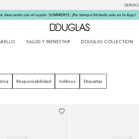
SERVIC
e descuento con el cupón: SUMMER15. ¡Por tiempo limitado solo en la App!
A Douglas Home
ABELLO
SALUD Y BIENESTAR
DOUGLAS COLLECTION
po
rir menú Cabello
Abrir menú Salud y bienestar
TADOS
stica
Responsabilidad
Aditivos
Etiquetas