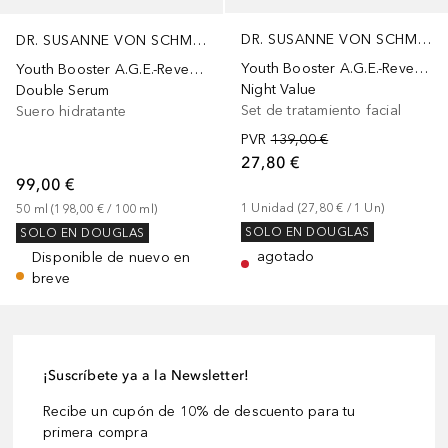
DR. SUSANNE VON SCHMIEDEBERG
DR. SUSANNE VON SCHMIEDEBERG
Youth Booster A.G.E.-Reverse
Youth Booster A.G.E.-Reverse
Night Value
Double Serum
Set de tratamiento facial
Suero hidratante
PVR
139,00 €
27,80 €
99,00 €
1
Unidad
 (
27,80 €
 / 
1
Un
)
50
ml
 (
198,00 €
 / 
100
ml
)
SOLO EN DOUGLAS
SOLO EN DOUGLAS
agotado
Disponible de nuevo en
breve
¡Suscríbete ya a la Newsletter!
Recibe un cupón de 10% de descuento para tu
primera compra