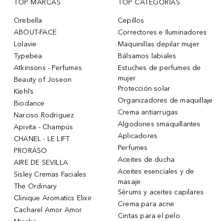
TOP MARCAS
TOP CATEGORÍAS
Orebella
Cepillos
ABOUT-FACE
Correctores e Iluminadores
Lolavie
Maquinillas depilar mujer
Typebea
Bálsamos labiales
Atkinsons - Perfumes
Estuches de perfumes de
mujer
Beauty of Joseon
Protección solar
Kiehl’s
Organizadores de maquillaje
Biodance
Crema antiarrugas
Narciso Rodriguez
Algodones smaquillantes
Apivita - Champús
Aplicadores
CHANEL - LE LIFT
Perfumes
PRORASO
Aceites de ducha
AIRE DE SEVILLA
Aceites esenciales y de
Sisley Cremas Faciales
masaje
The Ordinary
Sérums y aceites capilares
Clinique Aromatics Elixir
Crema para acne
Cacharel Amor Amor
Cintas para el pelo