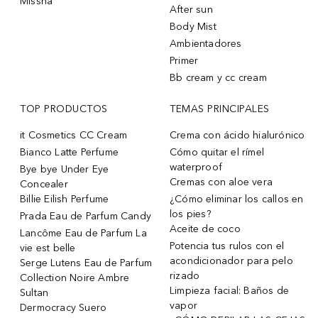
Missha
After sun
Body Mist
Ambientadores
Primer
Bb cream y cc cream
TOP PRODUCTOS
TEMAS PRINCIPALES
it Cosmetics CC Cream
Crema con ácido hialurónico
Bianco Latte Perfume
Cómo quitar el rímel
waterproof
Bye bye Under Eye
Cremas con aloe vera
Concealer
Billie Eilish Perfume
¿Cómo eliminar los callos en
los pies?
Prada Eau de Parfum Candy
Aceite de coco
Lancôme Eau de Parfum La
Potencia tus rulos con el
vie est belle
acondicionador para pelo
Serge Lutens Eau de Parfum
rizado
Collection Noire Ambre
Limpieza facial: Baños de
Sultan
vapor
Dermocracy Suero