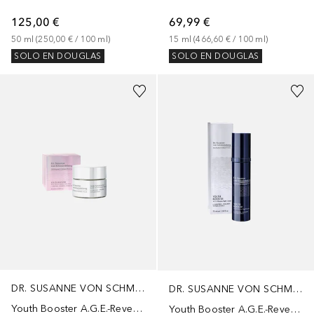
125,00 €
69,99 €
50
ml
 (
250,00 €
 / 
100
ml
)
15
ml
 (
466,60 €
 / 
100
ml
)
SOLO EN DOUGLAS
SOLO EN DOUGLAS
DR. SUSANNE VON SCHMIEDEBERG
DR. SUSANNE VON SCHMIEDEBERG
Youth Booster A.G.E.-Reverse
Youth Booster A.G.E.-Reverse