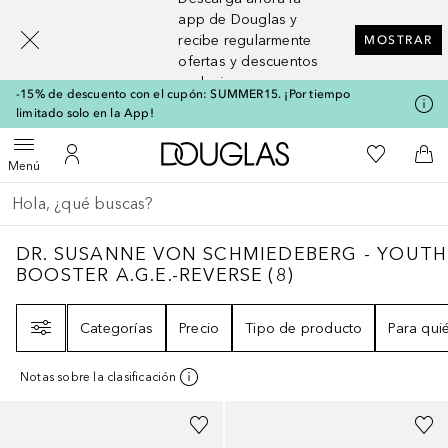
[navigation.slideout.screenreader]
app de Douglas y
recibe regularmente
MOSTRAR
ofertas y descuentos
exclusivos
-15% de descuento con el cupón: SUMMER15. ¡Por tiempo
limitado solo en la App!
A Douglas Home
Mi lista d
Abrir menú
Mi cuenta
A l
Menú
Regresar
Ejecutar búsqueda
DR. SUSANNE VON SCHMIEDEBERG - YOUT
DR. SUSANNE VON SCHMIEDEBERG - YOUTH
BOOSTER A.G.E.-REVERSE
(
8
)
Filtro
Categorías
Precio
Tipo de producto
Para qui
Notas sobre la clasificación