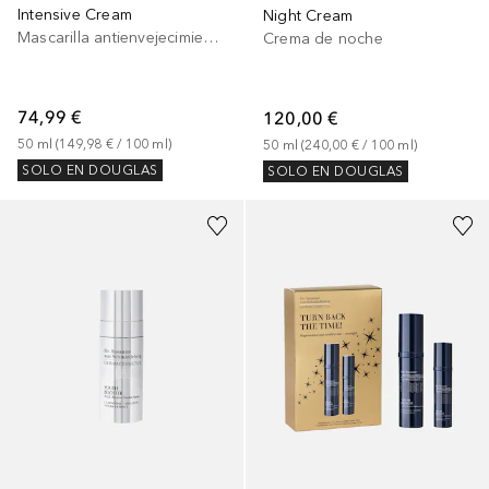
Intensive Cream
Night Cream
Mascarilla antienvejecimiento
Crema de noche
74,99 €
120,00 €
50
ml
 (
149,98 €
 / 
100
ml
)
50
ml
 (
240,00 €
 / 
100
ml
)
SOLO EN DOUGLAS
SOLO EN DOUGLAS