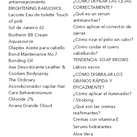
¿CÓMO DEPILAR LAS CEJAS
antienvejecimiento
CORRECTAMENTE?
BRIGHTENING BAKUCHIOL
¿Qué es un sérum
Lacoste Eau de toilette Touch
antimanchas?
of pink
Cómo aplicar el corrector de
Sol de Janeiro 62
ojeras
Biotherm BB Cream
¿Cómo rizar el pelo sin calor?
Aquasource
¿Cómo cuidar el cuero
Olaplex Aceite para cabello
cabellundo?
Bond Maintenance No.7
TENDENCIA: SOAP BROWS
Bonding Oil
Axe Desodorante Leather &
Labios secos
Cookies Bodyspray
¿CÓMO DISIMULAR LOS
The Ordinary
GRANOS RÁPIDA Y
Acondicionador capilar Hair
EFICAZMENTE?
Care Behentrimonium
¿Cómo aplicar el iluminador?
Chloride 2%
/ Strobing
Ariana Grande Cloud
¿Qué son las cremas
reafirmantes?
Cremas con vitamina E
Sérums hidratantes
Aloe Vera