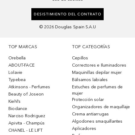
DESISTIMIENTO DEL CONTRATO
©
2026
Douglas Spain S.A.U
TOP MARCAS
TOP CATEGORÍAS
Orebella
Cepillos
ABOUT-FACE
Correctores e Iluminadores
Lolavie
Maquinillas depilar mujer
Typebea
Bálsamos labiales
Atkinsons - Perfumes
Estuches de perfumes de
mujer
Beauty of Joseon
Protección solar
Kiehl’s
Organizadores de maquillaje
Biodance
Crema antiarrugas
Narciso Rodriguez
Algodones smaquillantes
Apivita - Champús
Aplicadores
CHANEL - LE LIFT