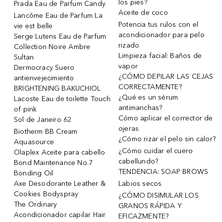
los pies?
Prada Eau de Parfum Candy
Aceite de coco
Lancôme Eau de Parfum La
Potencia tus rulos con el
vie est belle
acondicionador para pelo
Serge Lutens Eau de Parfum
rizado
Collection Noire Ambre
Limpieza facial: Baños de
Sultan
vapor
Dermocracy Suero
¿CÓMO DEPILAR LAS CEJAS
antienvejecimiento
CORRECTAMENTE?
BRIGHTENING BAKUCHIOL
¿Qué es un sérum
Lacoste Eau de toilette Touch
antimanchas?
of pink
Cómo aplicar el corrector de
Sol de Janeiro 62
ojeras
Biotherm BB Cream
¿Cómo rizar el pelo sin calor?
Aquasource
¿Cómo cuidar el cuero
Olaplex Aceite para cabello
cabellundo?
Bond Maintenance No.7
TENDENCIA: SOAP BROWS
Bonding Oil
Axe Desodorante Leather &
Labios secos
Cookies Bodyspray
¿CÓMO DISIMULAR LOS
The Ordinary
GRANOS RÁPIDA Y
Acondicionador capilar Hair
EFICAZMENTE?