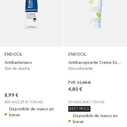
ENDOCIL
ENDOCIL
Antibacteriano
Antitranspirante Crema Especial Pies Tubo
Gel de ducha
Desodorante
PVR
11,99 €
4,80 €
8,99 €
400
ml
 (
2,25 €
 / 
100
ml
)
50
ml
 (
9,60 €
 / 
100
ml
)
Disponible de nuevo en
BEST PRICE
breve
Disponible de nuevo en
breve