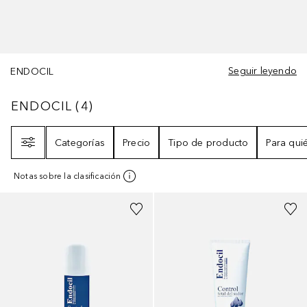
Seguir leyendo
ENDOCIL
ENDOCIL
4
RESULTADOS
ENDOCIL
(
4
)
Filtro
Categorías
Precio
Tipo de producto
Para qui
Notas sobre la clasificación