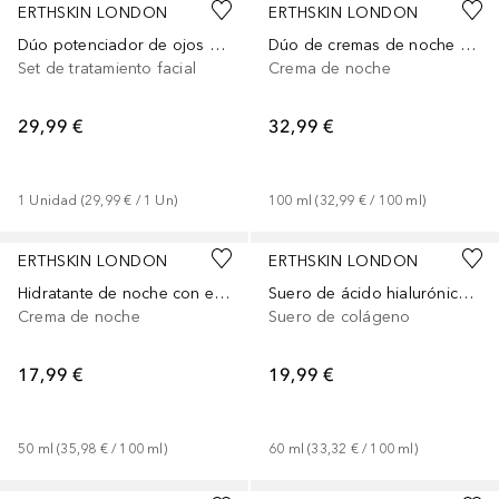
ERTHSKIN LONDON
ERTHSKIN LONDON
Dúo potenciador de ojos con vitamina C
Dúo de cremas de noche EGF
Set de tratamiento facial
Crema de noche
29,99 €
32,99 €
1
Unidad
 (
29,99 €
 / 
1
Un
)
100
ml
 (
32,99 €
 / 
100
ml
)
ERTHSKIN LONDON
ERTHSKIN LONDON
Hidratante de noche con efecto celular EGF
Suero de ácido hialurónico y colágeno
Crema de noche
Suero de colágeno
17,99 €
19,99 €
50
ml
 (
35,98 €
 / 
100
ml
)
60
ml
 (
33,32 €
 / 
100
ml
)