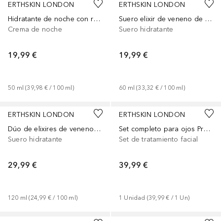
ERTHSKIN LONDON
ERTHSKIN LONDON
Hidratante de noche con retinol
Suero elixir de veneno de abeja + miel de Manuka
Crema de noche
Suero hidratante
19,99 €
19,99 €
50
ml
 (
39,98 €
 / 
100
ml
)
60
ml
 (
33,32 €
 / 
100
ml
)
ERTHSKIN LONDON
ERTHSKIN LONDON
Dúo de elixires de veneno de abeja
Set completo para ojos Pro Retinol
Suero hidratante
Set de tratamiento facial
29,99 €
39,99 €
120
ml
 (
24,99 €
 / 
100
ml
)
1
Unidad
 (
39,99 €
 / 
1
Un
)