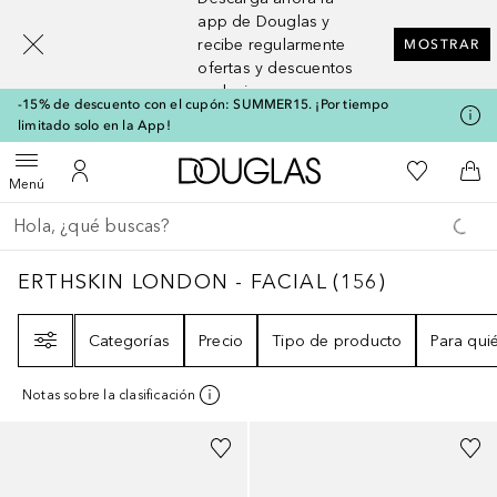
[navigation.slideout.screenreader]
app de Douglas y
recibe regularmente
MOSTRAR
ofertas y descuentos
exclusivos
-15% de descuento con el cupón: SUMMER15. ¡Por tiempo
limitado solo en la App!
A Douglas Home
Mi lista d
Abrir menú
Mi cuenta
A l
Menú
Regresar
Ejecutar búsqueda
ERTHSKIN LONDON - FACIAL
156
RESULTA
ERTHSKIN LONDON - FACIAL
(
156
)
Filtro
Categorías
Precio
Tipo de producto
Para qui
Notas sobre la clasificación