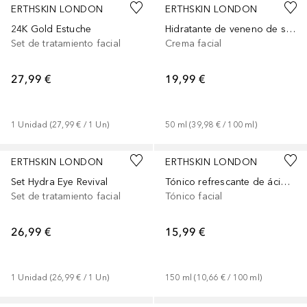
ERTHSKIN LONDON
ERTHSKIN LONDON
24K Gold Estuche
Hidratante de veneno de serpiente que rellena las arrugas
Set de tratamiento facial
Crema facial
27,99 €
19,99 €
1
Unidad
 (
27,99 €
 / 
1
Un
)
50
ml
 (
39,98 €
 / 
100
ml
)
ERTHSKIN LONDON
ERTHSKIN LONDON
Set Hydra Eye Revival
Tónico refrescante de ácido hialurónico
Set de tratamiento facial
Tónico facial
26,99 €
15,99 €
1
Unidad
 (
26,99 €
 / 
1
Un
)
150
ml
 (
10,66 €
 / 
100
ml
)