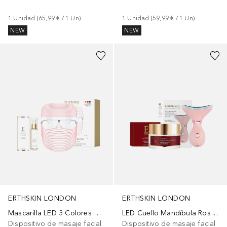
1
Unidad
 (
65,99 €
 / 
1
Un
)
1
Unidad
 (
59,99 €
 / 
1
Un
)
NEW
NEW
ERTHSKIN LONDON
ERTHSKIN LONDON
Mascarilla LED 3 Colores Duo Ácido Hialurónico Colágeno
LED Cuello Mandíbula Rosa Duo Retinol
Dispositivo de masaje facial
Dispositivo de masaje facial