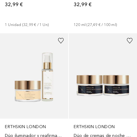
32,99 €
32,99 €
1
Unidad
 (
32,99 €
 / 
1
Un
)
120
ml
 (
27,49 €
 / 
100
ml
)
ERTHSKIN LONDON
ERTHSKIN LONDON
Dúo iluminador y reafirmante
Dúo de cremas de noche con oro de 24 quilates