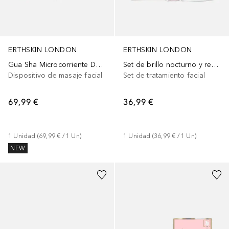
ERTHSKIN LONDON
ERTHSKIN LONDON
Gua Sha Microcorriente Duo Vitamina C Colágeno
Set de brillo nocturno y revitalizante de ojos
Dispositivo de masaje facial
Set de tratamiento facial
69,99 €
36,99 €
1
Unidad
 (
69,99 €
 / 
1
Un
)
1
Unidad
 (
36,99 €
 / 
1
Un
)
NEW