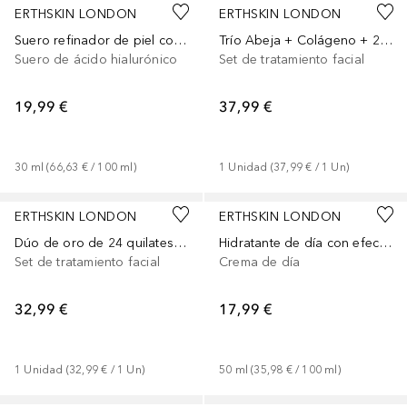
ERTHSKIN LONDON
ERTHSKIN LONDON
Suero refinador de piel con niacinamida y ácido hialurónico 30 ml
Trío Abeja + Colágeno + 24K
Suero de ácido hialurónico
Set de tratamiento facial
19,99 €
37,99 €
30
ml
 (
66,63 €
 / 
100
ml
)
1
Unidad
 (
37,99 €
 / 
1
Un
)
ERTHSKIN LONDON
ERTHSKIN LONDON
Dúo de oro de 24 quilates y EGF Power
Hidratante de día con efecto celular EGF
Set de tratamiento facial
Crema de día
32,99 €
17,99 €
1
Unidad
 (
32,99 €
 / 
1
Un
)
50
ml
 (
35,98 €
 / 
100
ml
)