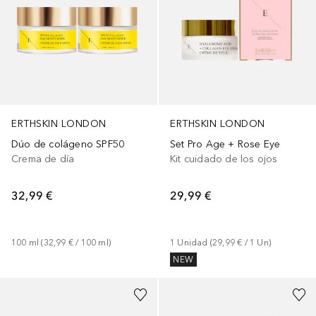
ERTHSKIN LONDON
ERTHSKIN LONDON
Dúo de colágeno SPF50
Set Pro Age + Rose Eye
Crema de día
Kit cuidado de los ojos
32,99 €
29,99 €
100
ml
 (
32,99 €
 / 
100
ml
)
1
Unidad
 (
29,99 €
 / 
1
Un
)
NEW