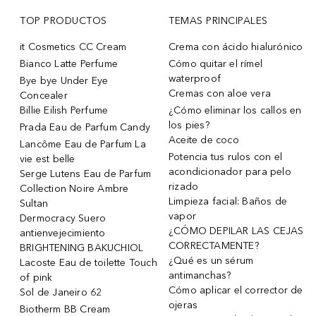
TOP PRODUCTOS
TEMAS PRINCIPALES
it Cosmetics CC Cream
Crema con ácido hialurónico
Bianco Latte Perfume
Cómo quitar el rímel
waterproof
Bye bye Under Eye
Cremas con aloe vera
Concealer
Billie Eilish Perfume
¿Cómo eliminar los callos en
los pies?
Prada Eau de Parfum Candy
Aceite de coco
Lancôme Eau de Parfum La
Potencia tus rulos con el
vie est belle
acondicionador para pelo
Serge Lutens Eau de Parfum
rizado
Collection Noire Ambre
Limpieza facial: Baños de
Sultan
vapor
Dermocracy Suero
¿CÓMO DEPILAR LAS CEJAS
antienvejecimiento
CORRECTAMENTE?
BRIGHTENING BAKUCHIOL
¿Qué es un sérum
Lacoste Eau de toilette Touch
antimanchas?
of pink
Cómo aplicar el corrector de
Sol de Janeiro 62
ojeras
Biotherm BB Cream