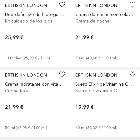
ERTHSKIN LONDON
ERTHSKIN LONDON
Dúo definitivo de hidrogel para ojos
Crema de noche con colágeno marino
Kit cuidado de los ojos
Crema de noche
25,99 €
21,99 €
1
Unidad
 (
25,99 €
 / 
1
Un
)
50
ml
 (
43,98 €
 / 
100
ml
)
ERTHSKIN LONDON
ERTHSKIN LONDON
Crema hidratante con vitamina C Marine Glow
Suero Elixir de Vitamina C + Colágeno
Crema facial
Suero de vitamina C
21,99 €
19,99 €
50
ml
 (
43,98 €
 / 
100
ml
)
60
ml
 (
33,32 €
 / 
100
ml
)