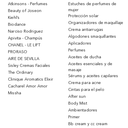
Atkinsons - Perfumes
Estuches de perfumes de
mujer
Beauty of Joseon
Protección solar
Kiehl’s
Organizadores de maquillaje
Biodance
Crema antiarrugas
Narciso Rodriguez
Algodones smaquillantes
Apivita - Champús
Aplicadores
CHANEL - LE LIFT
Perfumes
PRORASO
Aceites de ducha
AIRE DE SEVILLA
Aceites esenciales y de
Sisley Cremas Faciales
masaje
The Ordinary
Sérums y aceites capilares
Clinique Aromatics Elixir
Crema para acne
Cacharel Amor Amor
Cintas para el pelo
Missha
After sun
Body Mist
Ambientadores
Primer
Bb cream y cc cream