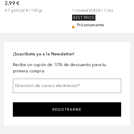
2,99 €
4.7
g
 (
63,62 €
 / 
100
g
)
1
Unidad
 (
0,80 €
 / 
1
Un
)
BEST PRICE
Próximamente
¡Suscríbete ya a la Newsletter!
Recibe un cupón de 10% de descuento para tu
primera compra
Dirección de correo electrónico
*
REGISTRARME