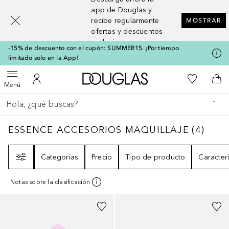
[navigation.slideout.screenreader]
app de Douglas y
recibe regularmente
MOSTRAR
ofertas y descuentos
exclusivos
-15% de descuento con el cupón: SUMMER15. ¡Por tiempo
limitado solo en la App!
A Douglas Home
Mi lista d
Abrir menú
Mi cuenta
A l
Menú
Regresar
Ejecutar búsqueda
ESSENCE ACCESORIOS MAQUILLAJE
4
RES
ESSENCE ACCESORIOS MAQUILLAJE
(
4
)
Filtro
Categorías
Precio
Tipo de producto
Caracterí
Notas sobre la clasificación