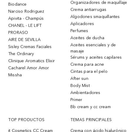
Organizadores de maquillaje
Biodance
Crema antiarrugas
Narciso Rodriguez
Algodones smaquillantes
Apivita - Champús
Aplicadores
CHANEL - LE LIFT
Perfumes
PRORASO
Aceites de ducha
AIRE DE SEVILLA
Aceites esenciales y de
Sisley Cremas Faciales
masaje
The Ordinary
Sérums y aceites capilares
Clinique Aromatics Elixir
Crema para acne
Cacharel Amor Amor
Cintas para el pelo
Missha
After sun
Body Mist
Ambientadores
Primer
Bb cream y cc cream
TOP PRODUCTOS
TEMAS PRINCIPALES
it Cosmetics CC Cream
Crema con ácido hialurónico