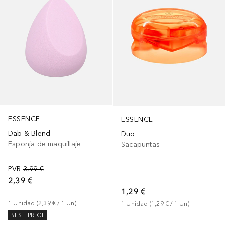
ESSENCE
ESSENCE
Dab & Blend
Duo
Esponja de maquillaje
Sacapuntas
PVR
3,99 €
2,39 €
1,29 €
1
Unidad
 (
2,39 €
 / 
1
Un
)
1
Unidad
 (
1,29 €
 / 
1
Un
)
BEST PRICE