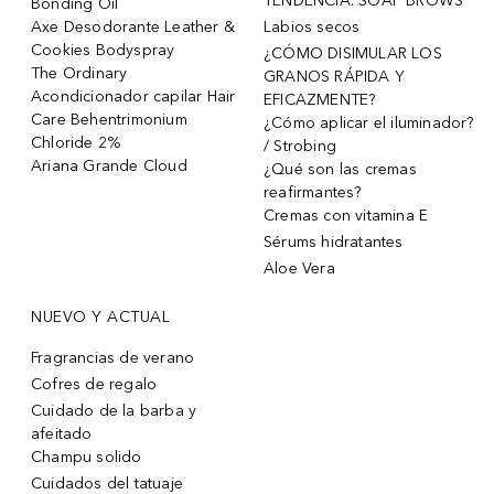
TENDENCIA: SOAP BROWS
Bonding Oil
Axe Desodorante Leather &
Labios secos
Cookies Bodyspray
¿CÓMO DISIMULAR LOS
The Ordinary
GRANOS RÁPIDA Y
Acondicionador capilar Hair
EFICAZMENTE?
Care Behentrimonium
¿Cómo aplicar el iluminador?
Chloride 2%
/ Strobing
Ariana Grande Cloud
¿Qué son las cremas
reafirmantes?
Cremas con vitamina E
Sérums hidratantes
Aloe Vera
NUEVO Y ACTUAL
Fragrancias de verano
Cofres de regalo
Cuidado de la barba y
afeitado
Champu solido
Cuidados del tatuaje