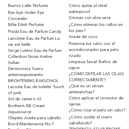
Bianco Latte Perfume
Cómo quitar el rímel
waterproof
Bye bye Under Eye
Cremas con aloe vera
Concealer
Billie Eilish Perfume
¿Cómo eliminar los callos en
los pies?
Prada Eau de Parfum Candy
Aceite de coco
Lancôme Eau de Parfum La
Potencia tus rulos con el
vie est belle
acondicionador para pelo
Serge Lutens Eau de Parfum
rizado
Collection Noire Ambre
Limpieza facial: Baños de
Sultan
vapor
Dermocracy Suero
¿CÓMO DEPILAR LAS CEJAS
antienvejecimiento
CORRECTAMENTE?
BRIGHTENING BAKUCHIOL
¿Qué es un sérum
Lacoste Eau de toilette Touch
antimanchas?
of pink
Cómo aplicar el corrector de
Sol de Janeiro 62
ojeras
Biotherm BB Cream
¿Cómo rizar el pelo sin calor?
Aquasource
¿Cómo cuidar el cuero
Olaplex Aceite para cabello
cabellundo?
Bond Maintenance No.7