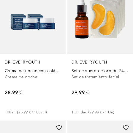
DR. EVE_RYOUTH
DR. EVE_RYOUTH
Crema de noche con colágeno Duo
Set de suero de oro de 24 quilates
Crema de noche
Set de tratamiento facial
28,99 €
29,99 €
100
ml
 (
28,99 €
 / 
100
ml
)
1
Unidad
 (
29,99 €
 / 
1
Un
)