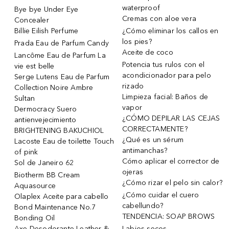
waterproof
Bye bye Under Eye
Cremas con aloe vera
Concealer
Billie Eilish Perfume
¿Cómo eliminar los callos en
los pies?
Prada Eau de Parfum Candy
Aceite de coco
Lancôme Eau de Parfum La
Potencia tus rulos con el
vie est belle
acondicionador para pelo
Serge Lutens Eau de Parfum
rizado
Collection Noire Ambre
Limpieza facial: Baños de
Sultan
vapor
Dermocracy Suero
¿CÓMO DEPILAR LAS CEJAS
antienvejecimiento
CORRECTAMENTE?
BRIGHTENING BAKUCHIOL
¿Qué es un sérum
Lacoste Eau de toilette Touch
antimanchas?
of pink
Cómo aplicar el corrector de
Sol de Janeiro 62
ojeras
Biotherm BB Cream
¿Cómo rizar el pelo sin calor?
Aquasource
¿Cómo cuidar el cuero
Olaplex Aceite para cabello
cabellundo?
Bond Maintenance No.7
TENDENCIA: SOAP BROWS
Bonding Oil
Axe Desodorante Leather &
Labios secos