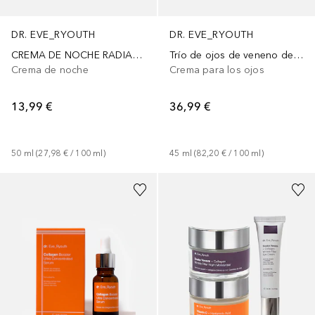
DR. EVE_RYOUTH
DR. EVE_RYOUTH
CREMA DE NOCHE RADIANCE RESET
Trío de ojos de veneno de serpiente
Crema de noche
Crema para los ojos
13,99 €
36,99 €
50
ml
 (
27,98 €
 / 
100
ml
)
45
ml
 (
82,20 €
 / 
100
ml
)