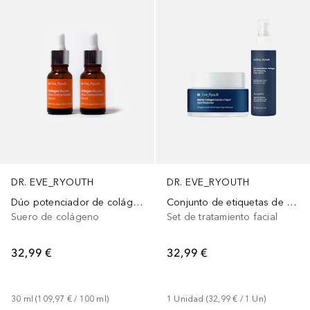
DR. EVE_RYOUTH
DR. EVE_RYOUTH
Dúo potenciador de colágeno
Conjunto de etiquetas de colágeno
Suero de colágeno
Set de tratamiento facial
32,99 €
32,99 €
30
ml
 (
109,97 €
 / 
100
ml
)
1
Unidad
 (
32,99 €
 / 
1
Un
)