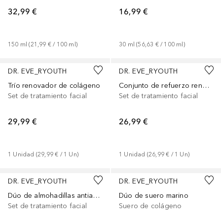
32,99 €
16,99 €
150
ml
 (
21,99 €
 / 
100
ml
)
30
ml
 (
56,63 €
 / 
100
ml
)
DR. EVE_RYOUTH
DR. EVE_RYOUTH
Trío renovador de colágeno
Conjunto de refuerzo renovador
Set de tratamiento facial
Set de tratamiento facial
29,99 €
26,99 €
1
Unidad
 (
29,99 €
 / 
1
Un
)
1
Unidad
 (
26,99 €
 / 
1
Un
)
DR. EVE_RYOUTH
DR. EVE_RYOUTH
Dúo de almohadillas antiarrugas renovadoras
Dúo de suero marino
Set de tratamiento facial
Suero de colágeno