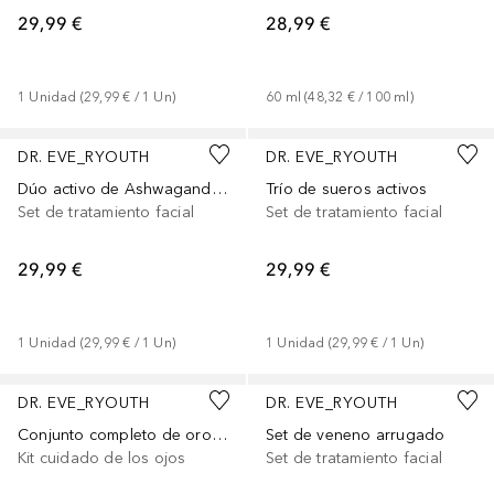
29,99 €
28,99 €
1
Unidad
 (
29,99 €
 / 
1
Un
)
60
ml
 (
48,32 €
 / 
100
ml
)
DR. EVE_RYOUTH
DR. EVE_RYOUTH
Dúo activo de Ashwagandha
Trío de sueros activos
Set de tratamiento facial
Set de tratamiento facial
29,99 €
29,99 €
1
Unidad
 (
29,99 €
 / 
1
Un
)
1
Unidad
 (
29,99 €
 / 
1
Un
)
DR. EVE_RYOUTH
DR. EVE_RYOUTH
Conjunto completo de oro de 24 quilates
Set de veneno arrugado
Kit cuidado de los ojos
Set de tratamiento facial