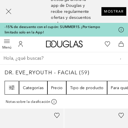
[navigation.slideout.screenreader]
app de Douglas y
recibe regularmente
MOSTRAR
ofertas y descuentos
exclusivos
-15% de descuento con el cupón: SUMMER15. ¡Por tiempo
limitado solo en la App!
A Douglas Home
Mi lista d
Abrir menú
Mi cuenta
A l
Menú
Regresar
Ejecutar búsqueda
DR. EVE_RYOUTH - FACIAL
59
RESULTADOS
DR. EVE_RYOUTH - FACIAL
(
59
)
Filtro
Categorías
Precio
Tipo de producto
Para qui
Notas sobre la clasificación