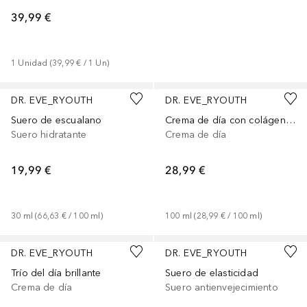
39,99 €
1
Unidad
 (
39,99 €
 / 
1
Un
)
DR. EVE_RYOUTH
DR. EVE_RYOUTH
Suero de escualano
Crema de día con colágeno Duo
Suero hidratante
Crema de día
19,99 €
28,99 €
30
ml
 (
66,63 €
 / 
100
ml
)
100
ml
 (
28,99 €
 / 
100
ml
)
DR. EVE_RYOUTH
DR. EVE_RYOUTH
Trío del día brillante
Suero de elasticidad
Crema de día
Suero antienvejecimiento