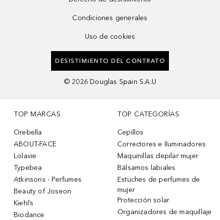
Condiciones generales
Uso de cookies
DESISTIMIENTO DEL CONTRATO
©
2026
Douglas Spain S.A.U
TOP MARCAS
TOP CATEGORÍAS
Orebella
Cepillos
ABOUT-FACE
Correctores e Iluminadores
Lolavie
Maquinillas depilar mujer
Typebea
Bálsamos labiales
Atkinsons - Perfumes
Estuches de perfumes de
mujer
Beauty of Joseon
Protección solar
Kiehl’s
Organizadores de maquillaje
Biodance