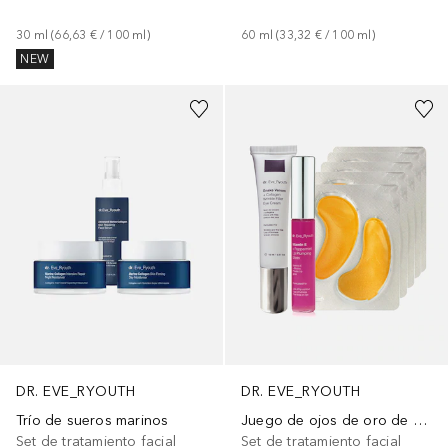
30
ml
 (
66,63 €
 / 
100
ml
)
60
ml
 (
33,32 €
 / 
100
ml
)
NEW
DR. EVE_RYOUTH
DR. EVE_RYOUTH
Trío de sueros marinos
Juego de ojos de oro de 24 quilates
Set de tratamiento facial
Set de tratamiento facial