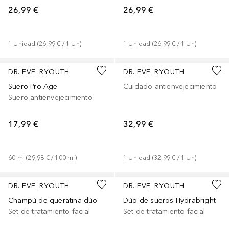
26,99 €
26,99 €
1
Unidad
 (
26,99 €
 / 
1
Un
)
1
Unidad
 (
26,99 €
 / 
1
Un
)
DR. EVE_RYOUTH
DR. EVE_RYOUTH
Suero Pro Age
Cuidado antienvejecimiento
Suero antienvejecimiento
17,99 €
32,99 €
60
ml
 (
29,98 €
 / 
100
ml
)
1
Unidad
 (
32,99 €
 / 
1
Un
)
DR. EVE_RYOUTH
DR. EVE_RYOUTH
Champú de queratina dúo
Dúo de sueros Hydrabright
Set de tratamiento facial
Set de tratamiento facial