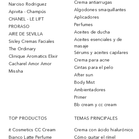
Crema antiarrugas
Narciso Rodriguez
Algodones smaquillantes
Apivita - Champús
Aplicadores
CHANEL - LE LIFT
Perfumes
PRORASO
Aceites de ducha
AIRE DE SEVILLA
Aceites esenciales y de
Sisley Cremas Faciales
masaje
The Ordinary
Sérums y aceites capilares
Clinique Aromatics Elixir
Crema para acne
Cacharel Amor Amor
Cintas para el pelo
Missha
After sun
Body Mist
Ambientadores
Primer
Bb cream y cc cream
TOP PRODUCTOS
TEMAS PRINCIPALES
it Cosmetics CC Cream
Crema con ácido hialurónico
Bianco Latte Perfume
Cómo quitar el rímel