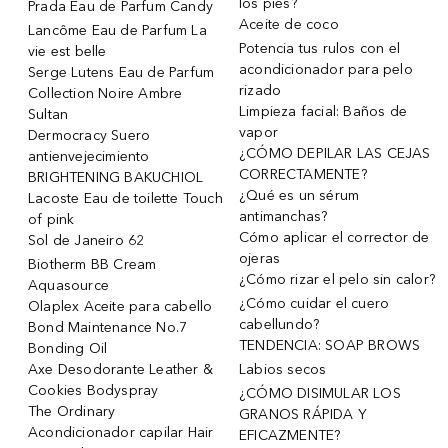
los pies?
Prada Eau de Parfum Candy
Aceite de coco
Lancôme Eau de Parfum La
Potencia tus rulos con el
vie est belle
acondicionador para pelo
Serge Lutens Eau de Parfum
rizado
Collection Noire Ambre
Limpieza facial: Baños de
Sultan
vapor
Dermocracy Suero
¿CÓMO DEPILAR LAS CEJAS
antienvejecimiento
CORRECTAMENTE?
BRIGHTENING BAKUCHIOL
¿Qué es un sérum
Lacoste Eau de toilette Touch
antimanchas?
of pink
Cómo aplicar el corrector de
Sol de Janeiro 62
ojeras
Biotherm BB Cream
¿Cómo rizar el pelo sin calor?
Aquasource
¿Cómo cuidar el cuero
Olaplex Aceite para cabello
cabellundo?
Bond Maintenance No.7
TENDENCIA: SOAP BROWS
Bonding Oil
Axe Desodorante Leather &
Labios secos
Cookies Bodyspray
¿CÓMO DISIMULAR LOS
The Ordinary
GRANOS RÁPIDA Y
Acondicionador capilar Hair
EFICAZMENTE?