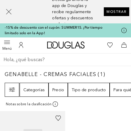
[navigation.slideout.screenreader]
app de Douglas y
recibe regularmente
MOSTRAR
ofertas y descuentos
exclusivos
-15% de descuento con el cupón: SUMMER15. ¡Por tiempo
limitado solo en la App!
A Douglas Home
Mi lista d
Abrir menú
Mi cuenta
A l
Menú
Regresar
Ejecutar búsqueda
GENABELLE - CREMAS FACIALES
1
RESULT
GENABELLE - CREMAS FACIALES
(
1
)
Filtro
Categorías
Precio
Tipo de producto
Para qui
Notas sobre la clasificación