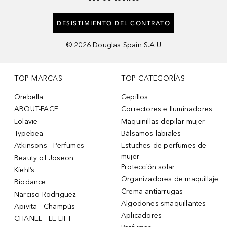
DESISTIMIENTO DEL CONTRATO
©
2026
Douglas Spain S.A.U
TOP MARCAS
TOP CATEGORÍAS
Orebella
Cepillos
ABOUT-FACE
Correctores e Iluminadores
Lolavie
Maquinillas depilar mujer
Typebea
Bálsamos labiales
Atkinsons - Perfumes
Estuches de perfumes de
mujer
Beauty of Joseon
Protección solar
Kiehl’s
Organizadores de maquillaje
Biodance
Crema antiarrugas
Narciso Rodriguez
Algodones smaquillantes
Apivita - Champús
Aplicadores
CHANEL - LE LIFT