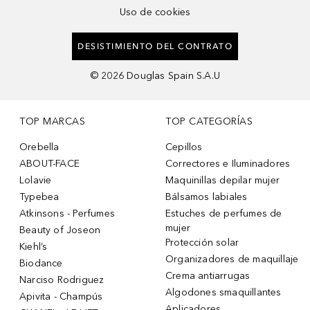
Uso de cookies
DESISTIMIENTO DEL CONTRATO
©
2026
Douglas Spain S.A.U
TOP MARCAS
TOP CATEGORÍAS
Orebella
Cepillos
ABOUT-FACE
Correctores e Iluminadores
Lolavie
Maquinillas depilar mujer
Typebea
Bálsamos labiales
Atkinsons - Perfumes
Estuches de perfumes de
mujer
Beauty of Joseon
Protección solar
Kiehl’s
Organizadores de maquillaje
Biodance
Crema antiarrugas
Narciso Rodriguez
Algodones smaquillantes
Apivita - Champús
Aplicadores