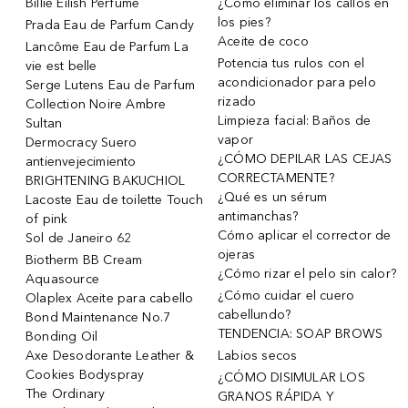
Billie Eilish Perfume
¿Cómo eliminar los callos en
los pies?
Prada Eau de Parfum Candy
Aceite de coco
Lancôme Eau de Parfum La
Potencia tus rulos con el
vie est belle
acondicionador para pelo
Serge Lutens Eau de Parfum
rizado
Collection Noire Ambre
Limpieza facial: Baños de
Sultan
vapor
Dermocracy Suero
¿CÓMO DEPILAR LAS CEJAS
antienvejecimiento
CORRECTAMENTE?
BRIGHTENING BAKUCHIOL
¿Qué es un sérum
Lacoste Eau de toilette Touch
antimanchas?
of pink
Cómo aplicar el corrector de
Sol de Janeiro 62
ojeras
Biotherm BB Cream
¿Cómo rizar el pelo sin calor?
Aquasource
¿Cómo cuidar el cuero
Olaplex Aceite para cabello
cabellundo?
Bond Maintenance No.7
TENDENCIA: SOAP BROWS
Bonding Oil
Axe Desodorante Leather &
Labios secos
Cookies Bodyspray
¿CÓMO DISIMULAR LOS
The Ordinary
GRANOS RÁPIDA Y