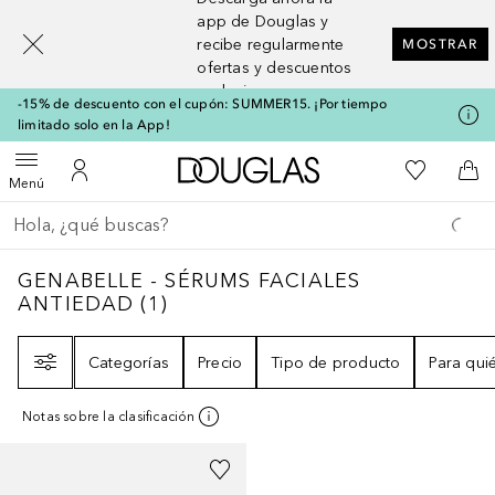
[navigation.slideout.screenreader]
app de Douglas y
recibe regularmente
MOSTRAR
ofertas y descuentos
exclusivos
-15% de descuento con el cupón: SUMMER15. ¡Por tiempo
limitado solo en la App!
A Douglas Home
Mi lista d
Abrir menú
Mi cuenta
A l
Menú
Regresar
Ejecutar búsqueda
GENABELLE - SÉRUMS FACIALES ANTIEDA
GENABELLE - SÉRUMS FACIALES
ANTIEDAD
(
1
)
Filtro
Categorías
Precio
Tipo de producto
Para qui
Notas sobre la clasificación