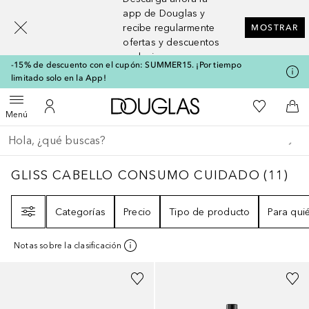
[navigation.slideout.screenreader]
app de Douglas y
recibe regularmente
MOSTRAR
ofertas y descuentos
exclusivos
-15% de descuento con el cupón: SUMMER15. ¡Por tiempo
limitado solo en la App!
A Douglas Home
Mi lista d
Abrir menú
Mi cuenta
A l
Menú
Regresar
Ejecutar búsqueda
GLISS CABELLO CONSUMO CUIDADO
11
RE
GLISS CABELLO CONSUMO CUIDADO
(
11
)
Filtro
Categorías
Precio
Tipo de producto
Para qui
Notas sobre la clasificación