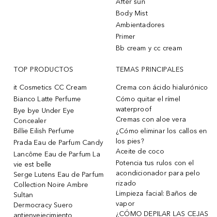
After sun
Body Mist
Ambientadores
Primer
Bb cream y cc cream
TOP PRODUCTOS
TEMAS PRINCIPALES
it Cosmetics CC Cream
Crema con ácido hialurónico
Bianco Latte Perfume
Cómo quitar el rímel
waterproof
Bye bye Under Eye
Cremas con aloe vera
Concealer
Billie Eilish Perfume
¿Cómo eliminar los callos en
los pies?
Prada Eau de Parfum Candy
Aceite de coco
Lancôme Eau de Parfum La
Potencia tus rulos con el
vie est belle
acondicionador para pelo
Serge Lutens Eau de Parfum
rizado
Collection Noire Ambre
Limpieza facial: Baños de
Sultan
vapor
Dermocracy Suero
¿CÓMO DEPILAR LAS CEJAS
antienvejecimiento