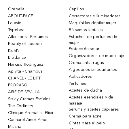
Orebella
Cepillos
ABOUT-FACE
Correctores e Iluminadores
Lolavie
Maquinillas depilar mujer
Typebea
Bálsamos labiales
Atkinsons - Perfumes
Estuches de perfumes de
mujer
Beauty of Joseon
Protección solar
Kiehl’s
Organizadores de maquillaje
Biodance
Crema antiarrugas
Narciso Rodriguez
Algodones smaquillantes
Apivita - Champús
Aplicadores
CHANEL - LE LIFT
Perfumes
PRORASO
Aceites de ducha
AIRE DE SEVILLA
Aceites esenciales y de
Sisley Cremas Faciales
masaje
The Ordinary
Sérums y aceites capilares
Clinique Aromatics Elixir
Crema para acne
Cacharel Amor Amor
Cintas para el pelo
Missha