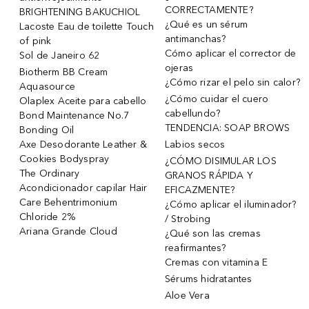
CORRECTAMENTE?
BRIGHTENING BAKUCHIOL
¿Qué es un sérum
Lacoste Eau de toilette Touch
antimanchas?
of pink
Cómo aplicar el corrector de
Sol de Janeiro 62
ojeras
Biotherm BB Cream
¿Cómo rizar el pelo sin calor?
Aquasource
¿Cómo cuidar el cuero
Olaplex Aceite para cabello
cabellundo?
Bond Maintenance No.7
TENDENCIA: SOAP BROWS
Bonding Oil
Axe Desodorante Leather &
Labios secos
Cookies Bodyspray
¿CÓMO DISIMULAR LOS
The Ordinary
GRANOS RÁPIDA Y
Acondicionador capilar Hair
EFICAZMENTE?
Care Behentrimonium
¿Cómo aplicar el iluminador?
Chloride 2%
/ Strobing
Ariana Grande Cloud
¿Qué son las cremas
reafirmantes?
Cremas con vitamina E
Sérums hidratantes
Aloe Vera