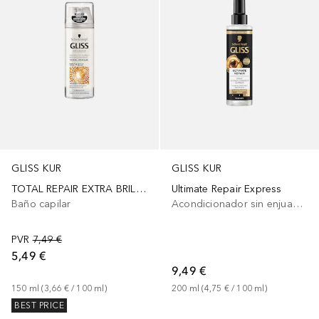
GLISS KUR
GLISS KUR
TOTAL REPAIR EXTRA BRILLO
Ultimate Repair Express
Baño capilar
Acondicionador sin enjuague
PVR
7,49 €
5,49 €
9,49 €
150
ml
 (
3,66 €
 / 
100
ml
)
200
ml
 (
4,75 €
 / 
100
ml
)
BEST PRICE