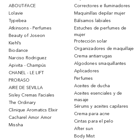
ABOUT-FACE
Correctores e Iluminadores
Lolavie
Maquinillas depilar mujer
Typebea
Bálsamos labiales
Atkinsons - Perfumes
Estuches de perfumes de
mujer
Beauty of Joseon
Protección solar
Kiehl’s
Organizadores de maquillaje
Biodance
Crema antiarrugas
Narciso Rodriguez
Algodones smaquillantes
Apivita - Champús
Aplicadores
CHANEL - LE LIFT
Perfumes
PRORASO
Aceites de ducha
AIRE DE SEVILLA
Aceites esenciales y de
Sisley Cremas Faciales
masaje
The Ordinary
Sérums y aceites capilares
Clinique Aromatics Elixir
Crema para acne
Cacharel Amor Amor
Cintas para el pelo
Missha
After sun
Body Mist