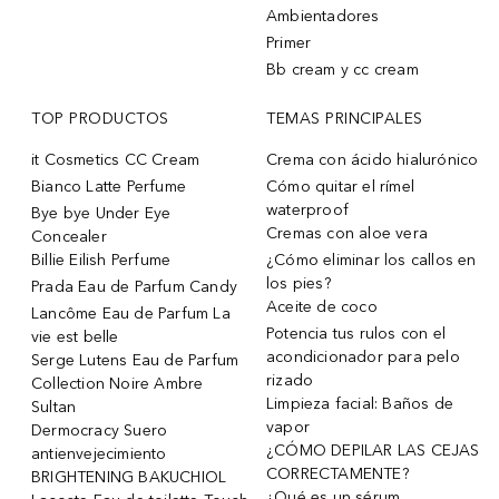
Ambientadores
Primer
Bb cream y cc cream
TOP PRODUCTOS
TEMAS PRINCIPALES
it Cosmetics CC Cream
Crema con ácido hialurónico
Bianco Latte Perfume
Cómo quitar el rímel
waterproof
Bye bye Under Eye
Cremas con aloe vera
Concealer
Billie Eilish Perfume
¿Cómo eliminar los callos en
los pies?
Prada Eau de Parfum Candy
Aceite de coco
Lancôme Eau de Parfum La
Potencia tus rulos con el
vie est belle
acondicionador para pelo
Serge Lutens Eau de Parfum
rizado
Collection Noire Ambre
Limpieza facial: Baños de
Sultan
vapor
Dermocracy Suero
¿CÓMO DEPILAR LAS CEJAS
antienvejecimiento
CORRECTAMENTE?
BRIGHTENING BAKUCHIOL
¿Qué es un sérum