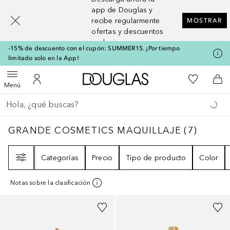
[navigation.slideout.screenreader]
app de Douglas y
recibe regularmente
MOSTRAR
ofertas y descuentos
exclusivos
-15% de descuento con el cupón: SUMMER15. ¡Por tiempo
limitado solo en la App!
A Douglas Home
Mi lista d
Abrir menú
Mi cuenta
A l
Menú
Regresar
Ejecutar búsqueda
GRANDE COSMETICS MAQUILLAJE
7
RESU
GRANDE COSMETICS MAQUILLAJE
(
7
)
Filtro
Categorías
Precio
Tipo de producto
Color
Notas sobre la clasificación