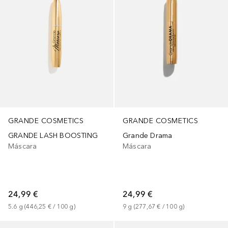
GRANDE COSMETICS
GRANDE COSMETICS
GRANDE LASH BOOSTING
Grande Drama
Máscara
Máscara
24,99 €
24,99 €
5.6
g
 (
446,25 €
 / 
100
g
)
9
g
 (
277,67 €
 / 
100
g
)
+
2