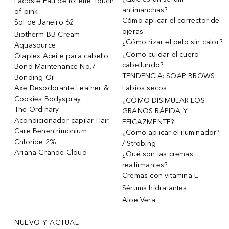
Lacoste Eau de toilette Touch
antimanchas?
of pink
Cómo aplicar el corrector de
Sol de Janeiro 62
ojeras
Biotherm BB Cream
¿Cómo rizar el pelo sin calor?
Aquasource
¿Cómo cuidar el cuero
Olaplex Aceite para cabello
cabellundo?
Bond Maintenance No.7
TENDENCIA: SOAP BROWS
Bonding Oil
Axe Desodorante Leather &
Labios secos
Cookies Bodyspray
¿CÓMO DISIMULAR LOS
The Ordinary
GRANOS RÁPIDA Y
Acondicionador capilar Hair
EFICAZMENTE?
Care Behentrimonium
¿Cómo aplicar el iluminador?
Chloride 2%
/ Strobing
Ariana Grande Cloud
¿Qué son las cremas
reafirmantes?
Cremas con vitamina E
Sérums hidratantes
Aloe Vera
NUEVO Y ACTUAL