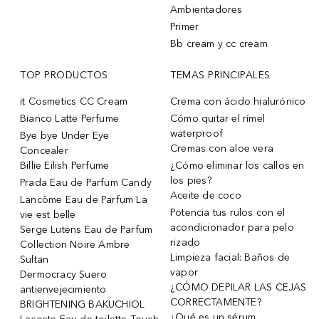
Ambientadores
Primer
Bb cream y cc cream
TOP PRODUCTOS
TEMAS PRINCIPALES
it Cosmetics CC Cream
Crema con ácido hialurónico
Bianco Latte Perfume
Cómo quitar el rímel
waterproof
Bye bye Under Eye
Cremas con aloe vera
Concealer
Billie Eilish Perfume
¿Cómo eliminar los callos en
los pies?
Prada Eau de Parfum Candy
Aceite de coco
Lancôme Eau de Parfum La
Potencia tus rulos con el
vie est belle
acondicionador para pelo
Serge Lutens Eau de Parfum
rizado
Collection Noire Ambre
Limpieza facial: Baños de
Sultan
vapor
Dermocracy Suero
¿CÓMO DEPILAR LAS CEJAS
antienvejecimiento
CORRECTAMENTE?
BRIGHTENING BAKUCHIOL
¿Qué es un sérum