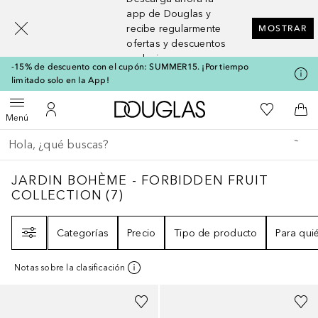
[navigation.slideout.screenreader]
app de Douglas y
recibe regularmente
MOSTRAR
ofertas y descuentos
exclusivos
-15% de descuento con el cupón: SUMMER15. ¡Por tiempo
limitado solo en la App!
A Douglas Home
Mi lista d
Abrir menú
Mi cuenta
A l
Menú
Regresar
Ejecutar búsqueda
JARDIN BOHÈME - FORBIDDEN FRUIT CO
JARDIN BOHÈME - FORBIDDEN FRUIT
COLLECTION
(
7
)
Filtro
Categorías
Precio
Tipo de producto
Para qui
Notas sobre la clasificación