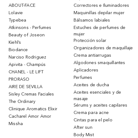
ABOUT-FACE
Correctores e Iluminadores
Lolavie
Maquinillas depilar mujer
Typebea
Bálsamos labiales
Atkinsons - Perfumes
Estuches de perfumes de
mujer
Beauty of Joseon
Protección solar
Kiehl’s
Organizadores de maquillaje
Biodance
Crema antiarrugas
Narciso Rodriguez
Algodones smaquillantes
Apivita - Champús
Aplicadores
CHANEL - LE LIFT
Perfumes
PRORASO
Aceites de ducha
AIRE DE SEVILLA
Aceites esenciales y de
Sisley Cremas Faciales
masaje
The Ordinary
Sérums y aceites capilares
Clinique Aromatics Elixir
Crema para acne
Cacharel Amor Amor
Cintas para el pelo
Missha
After sun
Body Mist