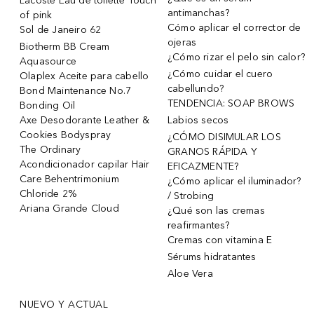
Lacoste Eau de toilette Touch
antimanchas?
of pink
Cómo aplicar el corrector de
Sol de Janeiro 62
ojeras
Biotherm BB Cream
¿Cómo rizar el pelo sin calor?
Aquasource
¿Cómo cuidar el cuero
Olaplex Aceite para cabello
cabellundo?
Bond Maintenance No.7
TENDENCIA: SOAP BROWS
Bonding Oil
Axe Desodorante Leather &
Labios secos
Cookies Bodyspray
¿CÓMO DISIMULAR LOS
The Ordinary
GRANOS RÁPIDA Y
Acondicionador capilar Hair
EFICAZMENTE?
Care Behentrimonium
¿Cómo aplicar el iluminador?
Chloride 2%
/ Strobing
Ariana Grande Cloud
¿Qué son las cremas
reafirmantes?
Cremas con vitamina E
Sérums hidratantes
Aloe Vera
NUEVO Y ACTUAL