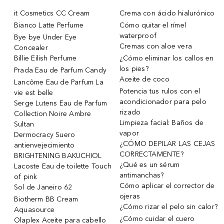
it Cosmetics CC Cream
Crema con ácido hialurónico
Bianco Latte Perfume
Cómo quitar el rímel
waterproof
Bye bye Under Eye
Cremas con aloe vera
Concealer
Billie Eilish Perfume
¿Cómo eliminar los callos en
los pies?
Prada Eau de Parfum Candy
Aceite de coco
Lancôme Eau de Parfum La
Potencia tus rulos con el
vie est belle
acondicionador para pelo
Serge Lutens Eau de Parfum
rizado
Collection Noire Ambre
Limpieza facial: Baños de
Sultan
vapor
Dermocracy Suero
¿CÓMO DEPILAR LAS CEJAS
antienvejecimiento
CORRECTAMENTE?
BRIGHTENING BAKUCHIOL
¿Qué es un sérum
Lacoste Eau de toilette Touch
antimanchas?
of pink
Cómo aplicar el corrector de
Sol de Janeiro 62
ojeras
Biotherm BB Cream
¿Cómo rizar el pelo sin calor?
Aquasource
¿Cómo cuidar el cuero
Olaplex Aceite para cabello