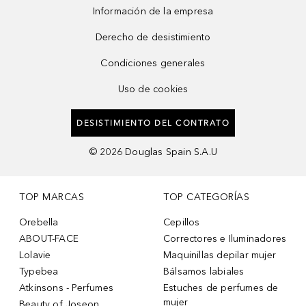
Información de la empresa
Derecho de desistimiento
Condiciones generales
Uso de cookies
DESISTIMIENTO DEL CONTRATO
©
2026
Douglas Spain S.A.U
TOP MARCAS
TOP CATEGORÍAS
Orebella
Cepillos
ABOUT-FACE
Correctores e Iluminadores
Lolavie
Maquinillas depilar mujer
Typebea
Bálsamos labiales
Atkinsons - Perfumes
Estuches de perfumes de
mujer
Beauty of Joseon