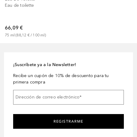
Eau de toilette
66,09 €
75
ml
 (
88,12 €
 / 
100
ml
)
¡Suscríbete ya a la Newsletter!
Recibe un cupón de 10% de descuento para tu
primera compra
Dirección de correo electrónico
*
REGISTRARME