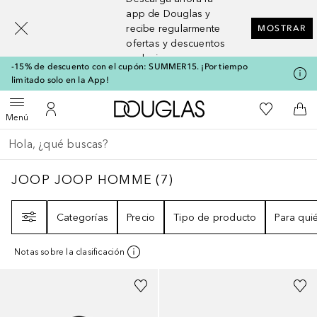
[navigation.slideout.screenreader]
app de Douglas y
recibe regularmente
MOSTRAR
ofertas y descuentos
exclusivos
-15% de descuento con el cupón: SUMMER15. ¡Por tiempo
limitado solo en la App!
A Douglas Home
Mi lista d
Abrir menú
Mi cuenta
A l
Menú
Regresar
Ejecutar búsqueda
JOOP JOOP HOMME
7
RESULTADOS
JOOP JOOP HOMME
(
7
)
Filtro
Categorías
Precio
Tipo de producto
Para qui
Notas sobre la clasificación