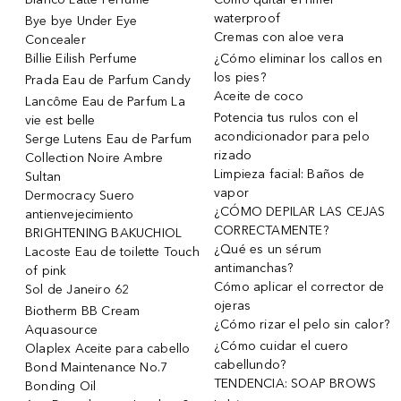
waterproof
Bye bye Under Eye
Cremas con aloe vera
Concealer
Billie Eilish Perfume
¿Cómo eliminar los callos en
los pies?
Prada Eau de Parfum Candy
Aceite de coco
Lancôme Eau de Parfum La
Potencia tus rulos con el
vie est belle
acondicionador para pelo
Serge Lutens Eau de Parfum
rizado
Collection Noire Ambre
Limpieza facial: Baños de
Sultan
vapor
Dermocracy Suero
¿CÓMO DEPILAR LAS CEJAS
antienvejecimiento
CORRECTAMENTE?
BRIGHTENING BAKUCHIOL
¿Qué es un sérum
Lacoste Eau de toilette Touch
antimanchas?
of pink
Cómo aplicar el corrector de
Sol de Janeiro 62
ojeras
Biotherm BB Cream
¿Cómo rizar el pelo sin calor?
Aquasource
¿Cómo cuidar el cuero
Olaplex Aceite para cabello
cabellundo?
Bond Maintenance No.7
TENDENCIA: SOAP BROWS
Bonding Oil