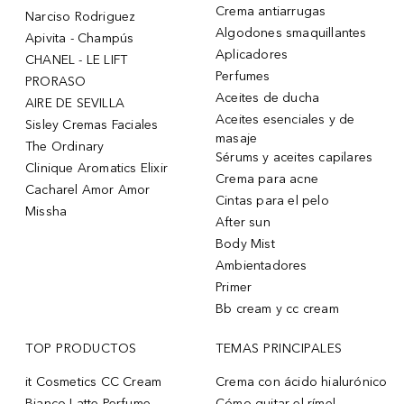
Crema antiarrugas
Narciso Rodriguez
Algodones smaquillantes
Apivita - Champús
Aplicadores
CHANEL - LE LIFT
Perfumes
PRORASO
Aceites de ducha
AIRE DE SEVILLA
Aceites esenciales y de
Sisley Cremas Faciales
masaje
The Ordinary
Sérums y aceites capilares
Clinique Aromatics Elixir
Crema para acne
Cacharel Amor Amor
Cintas para el pelo
Missha
After sun
Body Mist
Ambientadores
Primer
Bb cream y cc cream
TOP PRODUCTOS
TEMAS PRINCIPALES
it Cosmetics CC Cream
Crema con ácido hialurónico
Bianco Latte Perfume
Cómo quitar el rímel