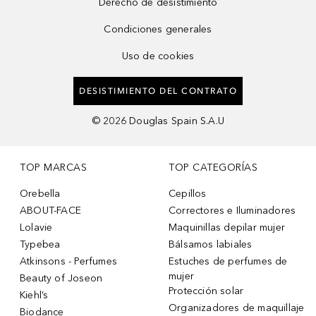
Derecho de desistimiento
Condiciones generales
Uso de cookies
DESISTIMIENTO DEL CONTRATO
©
2026
Douglas Spain S.A.U
TOP MARCAS
TOP CATEGORÍAS
Orebella
Cepillos
ABOUT-FACE
Correctores e Iluminadores
Lolavie
Maquinillas depilar mujer
Typebea
Bálsamos labiales
Atkinsons - Perfumes
Estuches de perfumes de
mujer
Beauty of Joseon
Protección solar
Kiehl’s
Organizadores de maquillaje
Biodance