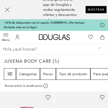
[navigation.slideout.screenreader]
app de Douglas y
recibe regularmente
MOSTRAR
ofertas y descuentos
exclusivos
-15% de descuento con el cupón: SUMMER15. ¡Por tiempo
limitado solo en la App!
A Douglas Home
Mi lista d
Abrir menú
Mi cuenta
A l
Menú
Regresar
Ejecutar búsqueda
JUVENA BODY CARE
5
RESULTADOS
JUVENA BODY CARE
(
5
)
Filtro
Categorías
Precio
Tipo de producto
Para qui
Notas sobre la clasificación