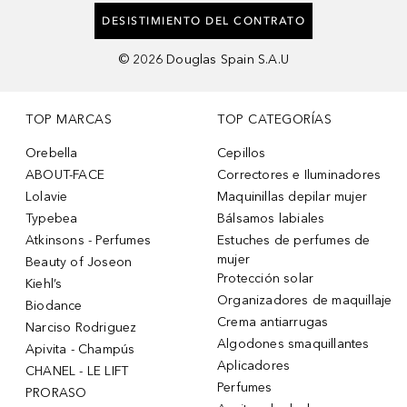
DESISTIMIENTO DEL CONTRATO
©
2026
Douglas Spain S.A.U
TOP MARCAS
TOP CATEGORÍAS
Orebella
Cepillos
ABOUT-FACE
Correctores e Iluminadores
Lolavie
Maquinillas depilar mujer
Typebea
Bálsamos labiales
Atkinsons - Perfumes
Estuches de perfumes de
mujer
Beauty of Joseon
Protección solar
Kiehl’s
Organizadores de maquillaje
Biodance
Crema antiarrugas
Narciso Rodriguez
Algodones smaquillantes
Apivita - Champús
Aplicadores
CHANEL - LE LIFT
Perfumes
PRORASO