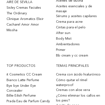
Aceites de ducha
AIRE DE SEVILLA
Aceites esenciales y de
Sisley Cremas Faciales
masaje
The Ordinary
Sérums y aceites capilares
Clinique Aromatics Elixir
Crema para acne
Cacharel Amor Amor
Cintas para el pelo
Missha
After sun
Body Mist
Ambientadores
Primer
Bb cream y cc cream
TOP PRODUCTOS
TEMAS PRINCIPALES
it Cosmetics CC Cream
Crema con ácido hialurónico
Bianco Latte Perfume
Cómo quitar el rímel
waterproof
Bye bye Under Eye
Cremas con aloe vera
Concealer
Billie Eilish Perfume
¿Cómo eliminar los callos en
los pies?
Prada Eau de Parfum Candy