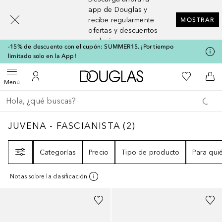
[navigation.slideout.screenreader]
app de Douglas y
recibe regularmente
MOSTRAR
ofertas y descuentos
exclusivos
-15% de descuento con el cupón: SUMMER15. ¡Por tiempo
limitado solo en la App!
A Douglas Home
Mi lista d
Abrir menú
Mi cuenta
A l
Menú
Regresar
Ejecutar búsqueda
JUVENA - FASCIANISTA
2
RESULTADOS
JUVENA - FASCIANISTA
(
2
)
Filtro
Categorías
Precio
Tipo de producto
Para qui
Notas sobre la clasificación