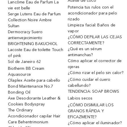
Aceite de coco
Lancôme Eau de Parfum La
Potencia tus rulos con el
vie est belle
acondicionador para pelo
Serge Lutens Eau de Parfum
rizado
Collection Noire Ambre
Limpieza facial: Baños de
Sultan
vapor
Dermocracy Suero
¿CÓMO DEPILAR LAS CEJAS
antienvejecimiento
CORRECTAMENTE?
BRIGHTENING BAKUCHIOL
¿Qué es un sérum
Lacoste Eau de toilette Touch
antimanchas?
of pink
Cómo aplicar el corrector de
Sol de Janeiro 62
ojeras
Biotherm BB Cream
¿Cómo rizar el pelo sin calor?
Aquasource
¿Cómo cuidar el cuero
Olaplex Aceite para cabello
cabellundo?
Bond Maintenance No.7
TENDENCIA: SOAP BROWS
Bonding Oil
Axe Desodorante Leather &
Labios secos
Cookies Bodyspray
¿CÓMO DISIMULAR LOS
The Ordinary
GRANOS RÁPIDA Y
Acondicionador capilar Hair
EFICAZMENTE?
Care Behentrimonium
¿Cómo aplicar el iluminador?