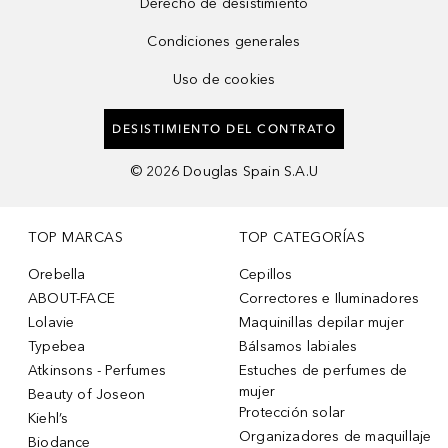
Derecho de desistimiento
Condiciones generales
Uso de cookies
DESISTIMIENTO DEL CONTRATO
©
2026
Douglas Spain S.A.U
TOP MARCAS
TOP CATEGORÍAS
Orebella
Cepillos
ABOUT-FACE
Correctores e Iluminadores
Lolavie
Maquinillas depilar mujer
Typebea
Bálsamos labiales
Atkinsons - Perfumes
Estuches de perfumes de
mujer
Beauty of Joseon
Protección solar
Kiehl’s
Organizadores de maquillaje
Biodance