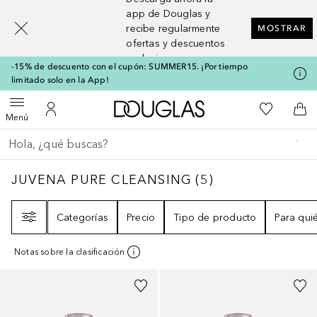
[navigation.slideout.screenreader]
app de Douglas y
recibe regularmente
MOSTRAR
ofertas y descuentos
exclusivos
-15% de descuento con el cupón: SUMMER15. ¡Por tiempo
limitado solo en la App!
A Douglas Home
Mi lista d
Abrir menú
Mi cuenta
A l
Menú
Regresar
Ejecutar búsqueda
JUVENA PURE CLEANSING
5
RESULTADOS
JUVENA PURE CLEANSING
(
5
)
Filtro
Categorías
Precio
Tipo de producto
Para qui
Notas sobre la clasificación