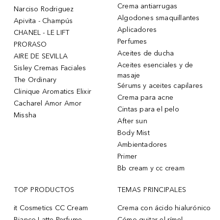
Crema antiarrugas
Narciso Rodriguez
Algodones smaquillantes
Apivita - Champús
Aplicadores
CHANEL - LE LIFT
Perfumes
PRORASO
Aceites de ducha
AIRE DE SEVILLA
Aceites esenciales y de
Sisley Cremas Faciales
masaje
The Ordinary
Sérums y aceites capilares
Clinique Aromatics Elixir
Crema para acne
Cacharel Amor Amor
Cintas para el pelo
Missha
After sun
Body Mist
Ambientadores
Primer
Bb cream y cc cream
TOP PRODUCTOS
TEMAS PRINCIPALES
it Cosmetics CC Cream
Crema con ácido hialurónico
Bianco Latte Perfume
Cómo quitar el rímel