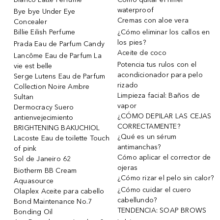
waterproof
Bye bye Under Eye
Cremas con aloe vera
Concealer
Billie Eilish Perfume
¿Cómo eliminar los callos en
los pies?
Prada Eau de Parfum Candy
Aceite de coco
Lancôme Eau de Parfum La
Potencia tus rulos con el
vie est belle
acondicionador para pelo
Serge Lutens Eau de Parfum
rizado
Collection Noire Ambre
Limpieza facial: Baños de
Sultan
vapor
Dermocracy Suero
¿CÓMO DEPILAR LAS CEJAS
antienvejecimiento
CORRECTAMENTE?
BRIGHTENING BAKUCHIOL
¿Qué es un sérum
Lacoste Eau de toilette Touch
antimanchas?
of pink
Cómo aplicar el corrector de
Sol de Janeiro 62
ojeras
Biotherm BB Cream
¿Cómo rizar el pelo sin calor?
Aquasource
¿Cómo cuidar el cuero
Olaplex Aceite para cabello
cabellundo?
Bond Maintenance No.7
TENDENCIA: SOAP BROWS
Bonding Oil