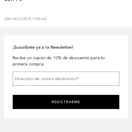
200
ml
 (
12,00 €
 / 
100
ml
)
¡Suscríbete ya a la Newsletter!
Recibe un cupón de 10% de descuento para tu
primera compra
Dirección de correo electrónico
*
REGISTRARME