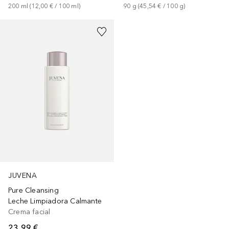
200
ml
 (
12,00 €
 / 
100
ml
)
90
g
 (
45,54 €
 / 
100
g
)
JUVENA
Pure Cleansing
Leche Limpiadora Calmante
Crema facial
23,99 €