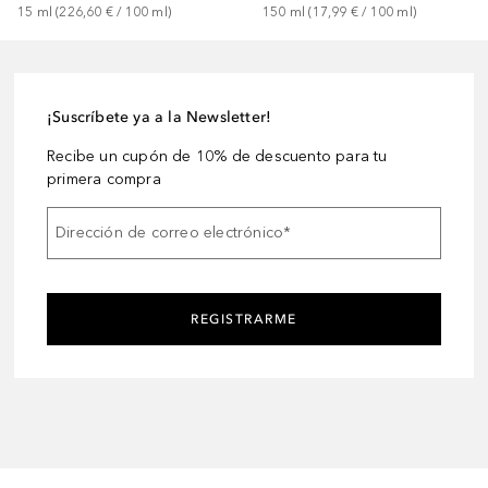
15
ml
 (
226,60 €
 / 
100
ml
)
150
ml
 (
17,99 €
 / 
100
ml
)
¡Suscríbete ya a la Newsletter!
Recibe un cupón de 10% de descuento para tu
primera compra
Dirección de correo electrónico
*
REGISTRARME