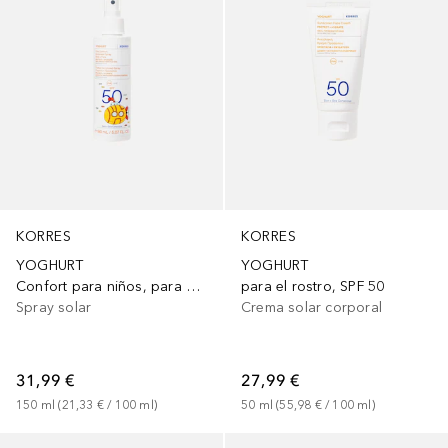
KORRES
KORRES
YOGHURT
YOGHURT
Confort para niños, para cara y cuerpo SPF50
para el rostro, SPF 50
Spray solar
Crema solar corporal
31,99 €
27,99 €
150
ml
 (
21,33 €
 / 
100
ml
)
50
ml
 (
55,98 €
 / 
100
ml
)