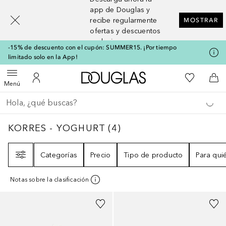
[navigation.slideout.screenreader]
app de Douglas y
recibe regularmente
MOSTRAR
ofertas y descuentos
exclusivos
-15% de descuento con el cupón: SUMMER15. ¡Por tiempo
limitado solo en la App!
A Douglas Home
Mi lista d
Abrir menú
Mi cuenta
A l
Menú
Regresar
Ejecutar búsqueda
KORRES - YOGHURT
4
RESULTADOS
KORRES - YOGHURT
(
4
)
Filtro
Categorías
Precio
Tipo de producto
Para qui
Notas sobre la clasificación