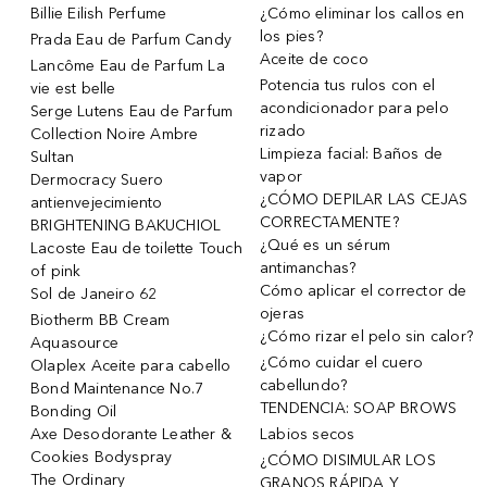
Billie Eilish Perfume
¿Cómo eliminar los callos en
los pies?
Prada Eau de Parfum Candy
Aceite de coco
Lancôme Eau de Parfum La
Potencia tus rulos con el
vie est belle
acondicionador para pelo
Serge Lutens Eau de Parfum
rizado
Collection Noire Ambre
Limpieza facial: Baños de
Sultan
vapor
Dermocracy Suero
¿CÓMO DEPILAR LAS CEJAS
antienvejecimiento
CORRECTAMENTE?
BRIGHTENING BAKUCHIOL
¿Qué es un sérum
Lacoste Eau de toilette Touch
antimanchas?
of pink
Cómo aplicar el corrector de
Sol de Janeiro 62
ojeras
Biotherm BB Cream
¿Cómo rizar el pelo sin calor?
Aquasource
¿Cómo cuidar el cuero
Olaplex Aceite para cabello
cabellundo?
Bond Maintenance No.7
TENDENCIA: SOAP BROWS
Bonding Oil
Axe Desodorante Leather &
Labios secos
Cookies Bodyspray
¿CÓMO DISIMULAR LOS
The Ordinary
GRANOS RÁPIDA Y