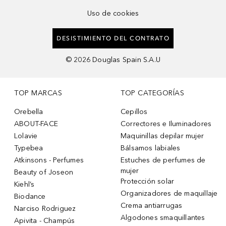
Uso de cookies
DESISTIMIENTO DEL CONTRATO
©
2026
Douglas Spain S.A.U
TOP MARCAS
TOP CATEGORÍAS
Orebella
Cepillos
ABOUT-FACE
Correctores e Iluminadores
Lolavie
Maquinillas depilar mujer
Typebea
Bálsamos labiales
Atkinsons - Perfumes
Estuches de perfumes de
mujer
Beauty of Joseon
Protección solar
Kiehl’s
Organizadores de maquillaje
Biodance
Crema antiarrugas
Narciso Rodriguez
Algodones smaquillantes
Apivita - Champús