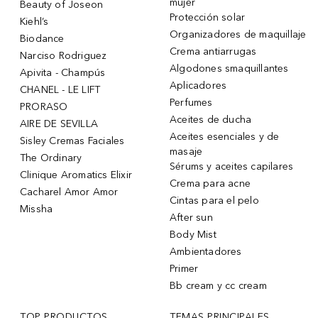
mujer
Beauty of Joseon
Protección solar
Kiehl’s
Organizadores de maquillaje
Biodance
Crema antiarrugas
Narciso Rodriguez
Algodones smaquillantes
Apivita - Champús
Aplicadores
CHANEL - LE LIFT
Perfumes
PRORASO
Aceites de ducha
AIRE DE SEVILLA
Aceites esenciales y de
Sisley Cremas Faciales
masaje
The Ordinary
Sérums y aceites capilares
Clinique Aromatics Elixir
Crema para acne
Cacharel Amor Amor
Cintas para el pelo
Missha
After sun
Body Mist
Ambientadores
Primer
Bb cream y cc cream
TOP PRODUCTOS
TEMAS PRINCIPALES