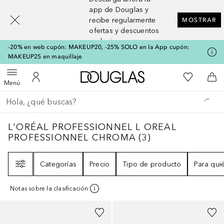
[navigation.slideout.screenreader]
app de Douglas y
recibe regularmente
MOSTRAR
ofertas y descuentos
exclusivos
-20% en web cupón: MAKEUP20, -25% SOLO en la App cupón:
MAKEUP25 en maquillaje
A Douglas Home
Mi lista d
Abrir menú
Mi cuenta
A l
Menú
Regresar
Ejecutar búsqueda
L'ORÉAL PROFESSIONNEL L OREAL PROF
L'ORÉAL PROFESSIONNEL L OREAL
PROFESSIONNEL CHROMA
(
3
)
Filtro
Categorías
Precio
Tipo de producto
Para qui
Notas sobre la clasificación