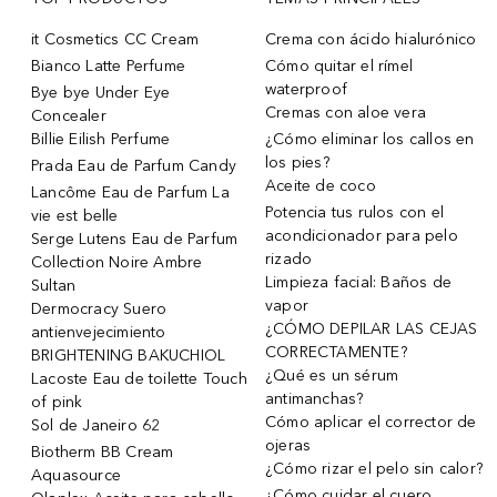
it Cosmetics CC Cream
Crema con ácido hialurónico
Bianco Latte Perfume
Cómo quitar el rímel
waterproof
Bye bye Under Eye
Cremas con aloe vera
Concealer
Billie Eilish Perfume
¿Cómo eliminar los callos en
los pies?
Prada Eau de Parfum Candy
Aceite de coco
Lancôme Eau de Parfum La
Potencia tus rulos con el
vie est belle
acondicionador para pelo
Serge Lutens Eau de Parfum
rizado
Collection Noire Ambre
Limpieza facial: Baños de
Sultan
vapor
Dermocracy Suero
¿CÓMO DEPILAR LAS CEJAS
antienvejecimiento
CORRECTAMENTE?
BRIGHTENING BAKUCHIOL
¿Qué es un sérum
Lacoste Eau de toilette Touch
antimanchas?
of pink
Cómo aplicar el corrector de
Sol de Janeiro 62
ojeras
Biotherm BB Cream
¿Cómo rizar el pelo sin calor?
Aquasource
¿Cómo cuidar el cuero