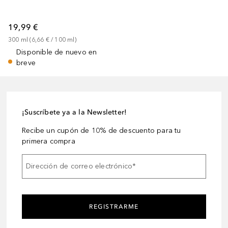
19,99 €
300
ml
 (
6,66 €
 / 
100
ml
)
Disponible de nuevo en
breve
¡Suscríbete ya a la Newsletter!
Recibe un cupón de 10% de descuento para tu
primera compra
Dirección de correo electrónico
*
REGISTRARME