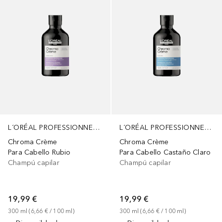
L´ORÉAL PROFESSIONNEL PARIS
L´ORÉAL PROFESSIONNEL PARIS
Chroma Crème
Chroma Crème
Para Cabello Rubio
Para Cabello Castaño Claro
Champú capilar
Champú capilar
19,99 €
19,99 €
300
ml
 (
6,66 €
 / 
100
ml
)
300
ml
 (
6,66 €
 / 
100
ml
)