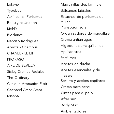
Lolavie
Maquinillas depilar mujer
Typebea
Bálsamos labiales
Atkinsons - Perfumes
Estuches de perfumes de
mujer
Beauty of Joseon
Protección solar
Kiehl’s
Organizadores de maquillaje
Biodance
Crema antiarrugas
Narciso Rodriguez
Algodones smaquillantes
Apivita - Champús
Aplicadores
CHANEL - LE LIFT
Perfumes
PRORASO
Aceites de ducha
AIRE DE SEVILLA
Aceites esenciales y de
Sisley Cremas Faciales
masaje
The Ordinary
Sérums y aceites capilares
Clinique Aromatics Elixir
Crema para acne
Cacharel Amor Amor
Cintas para el pelo
Missha
After sun
Body Mist
Ambientadores