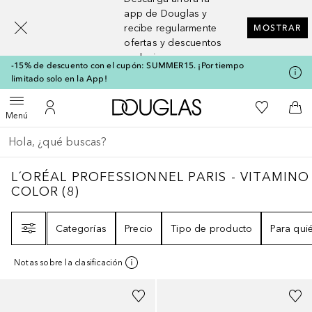
[navigation.slideout.screenreader]
app de Douglas y
recibe regularmente
MOSTRAR
ofertas y descuentos
exclusivos
-15% de descuento con el cupón: SUMMER15. ¡Por tiempo
limitado solo en la App!
A Douglas Home
Mi lista d
Abrir menú
Mi cuenta
A l
Menú
Regresar
Ejecutar búsqueda
L´ORÉAL PROFESSIONNEL PARIS - VITAM
L´ORÉAL PROFESSIONNEL PARIS - VITAMINO
COLOR
(
8
)
Filtro
Categorías
Precio
Tipo de producto
Para qui
Notas sobre la clasificación