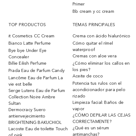
Primer
Bb cream y cc cream
TOP PRODUCTOS
TEMAS PRINCIPALES
it Cosmetics CC Cream
Crema con ácido hialurónico
Bianco Latte Perfume
Cómo quitar el rímel
waterproof
Bye bye Under Eye
Cremas con aloe vera
Concealer
Billie Eilish Perfume
¿Cómo eliminar los callos en
los pies?
Prada Eau de Parfum Candy
Aceite de coco
Lancôme Eau de Parfum La
Potencia tus rulos con el
vie est belle
acondicionador para pelo
Serge Lutens Eau de Parfum
rizado
Collection Noire Ambre
Limpieza facial: Baños de
Sultan
vapor
Dermocracy Suero
¿CÓMO DEPILAR LAS CEJAS
antienvejecimiento
CORRECTAMENTE?
BRIGHTENING BAKUCHIOL
¿Qué es un sérum
Lacoste Eau de toilette Touch
antimanchas?
of pink