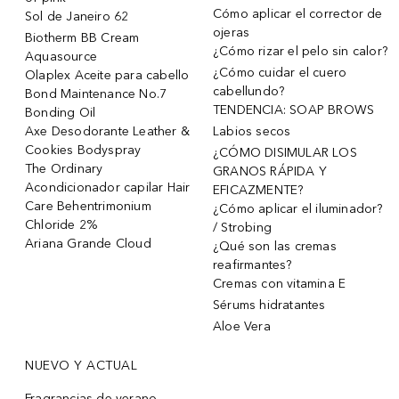
Cómo aplicar el corrector de
Sol de Janeiro 62
ojeras
Biotherm BB Cream
¿Cómo rizar el pelo sin calor?
Aquasource
¿Cómo cuidar el cuero
Olaplex Aceite para cabello
cabellundo?
Bond Maintenance No.7
TENDENCIA: SOAP BROWS
Bonding Oil
Axe Desodorante Leather &
Labios secos
Cookies Bodyspray
¿CÓMO DISIMULAR LOS
The Ordinary
GRANOS RÁPIDA Y
Acondicionador capilar Hair
EFICAZMENTE?
Care Behentrimonium
¿Cómo aplicar el iluminador?
Chloride 2%
/ Strobing
Ariana Grande Cloud
¿Qué son las cremas
reafirmantes?
Cremas con vitamina E
Sérums hidratantes
Aloe Vera
NUEVO Y ACTUAL
Fragrancias de verano