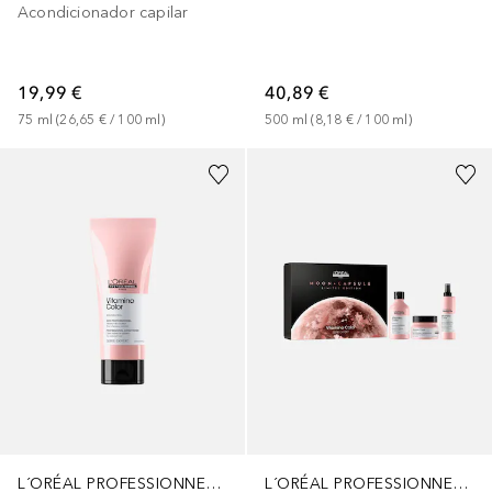
Acondicionador capilar
19,99 €
40,89 €
75
ml
 (
26,65 €
 / 
100
ml
)
500
ml
 (
8,18 €
 / 
100
ml
)
L´ORÉAL PROFESSIONNEL PARIS
L´ORÉAL PROFESSIONNEL PARIS