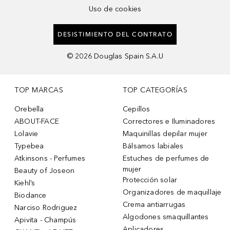
Uso de cookies
DESISTIMIENTO DEL CONTRATO
©
2026
Douglas Spain S.A.U
TOP MARCAS
TOP CATEGORÍAS
Orebella
Cepillos
ABOUT-FACE
Correctores e Iluminadores
Lolavie
Maquinillas depilar mujer
Typebea
Bálsamos labiales
Atkinsons - Perfumes
Estuches de perfumes de
mujer
Beauty of Joseon
Protección solar
Kiehl’s
Organizadores de maquillaje
Biodance
Crema antiarrugas
Narciso Rodriguez
Algodones smaquillantes
Apivita - Champús
Aplicadores