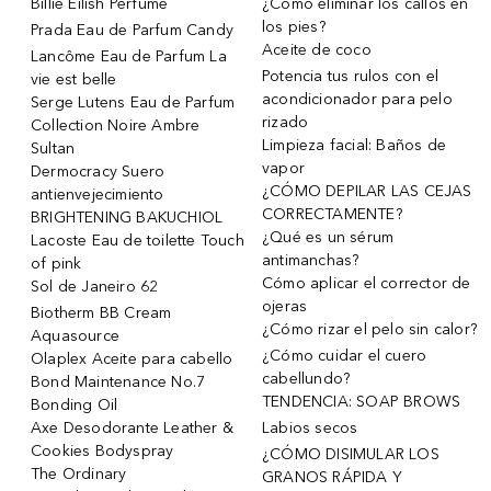
Billie Eilish Perfume
¿Cómo eliminar los callos en
los pies?
Prada Eau de Parfum Candy
Aceite de coco
Lancôme Eau de Parfum La
Potencia tus rulos con el
vie est belle
acondicionador para pelo
Serge Lutens Eau de Parfum
rizado
Collection Noire Ambre
Limpieza facial: Baños de
Sultan
vapor
Dermocracy Suero
¿CÓMO DEPILAR LAS CEJAS
antienvejecimiento
CORRECTAMENTE?
BRIGHTENING BAKUCHIOL
¿Qué es un sérum
Lacoste Eau de toilette Touch
antimanchas?
of pink
Cómo aplicar el corrector de
Sol de Janeiro 62
ojeras
Biotherm BB Cream
¿Cómo rizar el pelo sin calor?
Aquasource
¿Cómo cuidar el cuero
Olaplex Aceite para cabello
cabellundo?
Bond Maintenance No.7
TENDENCIA: SOAP BROWS
Bonding Oil
Axe Desodorante Leather &
Labios secos
Cookies Bodyspray
¿CÓMO DISIMULAR LOS
The Ordinary
GRANOS RÁPIDA Y