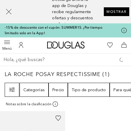
[navigation.slideout.screenreader]
app de Douglas y
recibe regularmente
MOSTRAR
ofertas y descuentos
exclusivos
-15% de descuento con el cupón: SUMMER15. ¡Por tiempo
limitado solo en la App!
A Douglas Home
Mi lista d
Abrir menú
Mi cuenta
A l
Menú
Regresar
Ejecutar búsqueda
LA ROCHE POSAY RESPECTISSIME
1
RESUL
LA ROCHE POSAY RESPECTISSIME
(
1
)
Filtro
Categorías
Precio
Tipo de producto
Para qui
Notas sobre la clasificación