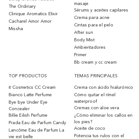
masaje
The Ordinary
Sérums y aceites capilares
Clinique Aromatics Elixir
Crema para acne
Cacharel Amor Amor
Cintas para el pelo
Missha
After sun
Body Mist
Ambientadores
Primer
Bb cream y cc cream
TOP PRODUCTOS
TEMAS PRINCIPALES
it Cosmetics CC Cream
Crema con ácido hialurónico
Bianco Latte Perfume
Cómo quitar el rímel
waterproof
Bye bye Under Eye
Cremas con aloe vera
Concealer
Billie Eilish Perfume
¿Cómo eliminar los callos en
los pies?
Prada Eau de Parfum Candy
Aceite de coco
Lancôme Eau de Parfum La
Potencia tus rulos con el
vie est belle