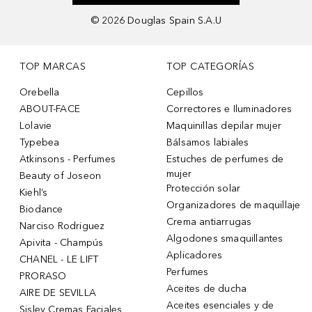
©
2026
Douglas Spain S.A.U
TOP MARCAS
TOP CATEGORÍAS
Orebella
Cepillos
ABOUT-FACE
Correctores e Iluminadores
Lolavie
Maquinillas depilar mujer
Typebea
Bálsamos labiales
Atkinsons - Perfumes
Estuches de perfumes de
mujer
Beauty of Joseon
Protección solar
Kiehl’s
Organizadores de maquillaje
Biodance
Crema antiarrugas
Narciso Rodriguez
Algodones smaquillantes
Apivita - Champús
Aplicadores
CHANEL - LE LIFT
Perfumes
PRORASO
Aceites de ducha
AIRE DE SEVILLA
Aceites esenciales y de
Sisley Cremas Faciales