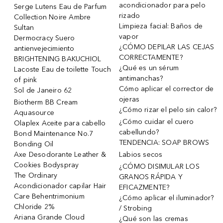
acondicionador para pelo
Serge Lutens Eau de Parfum
rizado
Collection Noire Ambre
Limpieza facial: Baños de
Sultan
vapor
Dermocracy Suero
¿CÓMO DEPILAR LAS CEJAS
antienvejecimiento
CORRECTAMENTE?
BRIGHTENING BAKUCHIOL
¿Qué es un sérum
Lacoste Eau de toilette Touch
antimanchas?
of pink
Cómo aplicar el corrector de
Sol de Janeiro 62
ojeras
Biotherm BB Cream
¿Cómo rizar el pelo sin calor?
Aquasource
¿Cómo cuidar el cuero
Olaplex Aceite para cabello
cabellundo?
Bond Maintenance No.7
TENDENCIA: SOAP BROWS
Bonding Oil
Axe Desodorante Leather &
Labios secos
Cookies Bodyspray
¿CÓMO DISIMULAR LOS
The Ordinary
GRANOS RÁPIDA Y
Acondicionador capilar Hair
EFICAZMENTE?
Care Behentrimonium
¿Cómo aplicar el iluminador?
Chloride 2%
/ Strobing
Ariana Grande Cloud
¿Qué son las cremas