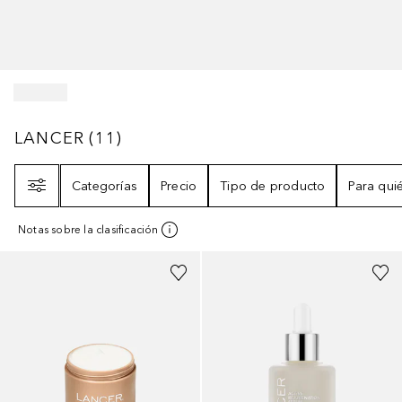
LANCER
11
RESULTADOS
LANCER
(
11
)
Filtro
Categorías
Precio
Tipo de producto
Para qui
Notas sobre la clasificación