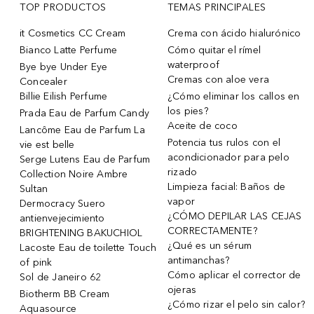
TOP PRODUCTOS
TEMAS PRINCIPALES
it Cosmetics CC Cream
Crema con ácido hialurónico
Bianco Latte Perfume
Cómo quitar el rímel
waterproof
Bye bye Under Eye
Cremas con aloe vera
Concealer
Billie Eilish Perfume
¿Cómo eliminar los callos en
los pies?
Prada Eau de Parfum Candy
Aceite de coco
Lancôme Eau de Parfum La
Potencia tus rulos con el
vie est belle
acondicionador para pelo
Serge Lutens Eau de Parfum
rizado
Collection Noire Ambre
Limpieza facial: Baños de
Sultan
vapor
Dermocracy Suero
¿CÓMO DEPILAR LAS CEJAS
antienvejecimiento
CORRECTAMENTE?
BRIGHTENING BAKUCHIOL
¿Qué es un sérum
Lacoste Eau de toilette Touch
antimanchas?
of pink
Cómo aplicar el corrector de
Sol de Janeiro 62
ojeras
Biotherm BB Cream
¿Cómo rizar el pelo sin calor?
Aquasource