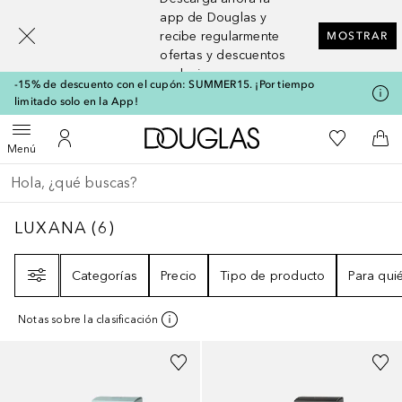
[navigation.slideout.screenreader]
app de Douglas y
recibe regularmente
MOSTRAR
ofertas y descuentos
exclusivos
-15% de descuento con el cupón: SUMMER15. ¡Por tiempo
limitado solo en la App!
A Douglas Home
Mi lista d
Abrir menú
Mi cuenta
A l
Menú
Regresar
Ejecutar búsqueda
LUXANA
6
RESULTADOS
LUXANA
(
6
)
Filtro
Categorías
Precio
Tipo de producto
Para qui
Notas sobre la clasificación