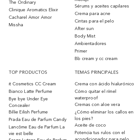
The Ordinary
Sérums y aceites capilares
Clinique Aromatics Elixir
Crema para acne
Cacharel Amor Amor
Cintas para el pelo
Missha
After sun
Body Mist
Ambientadores
Primer
Bb cream y cc cream
TOP PRODUCTOS
TEMAS PRINCIPALES
it Cosmetics CC Cream
Crema con ácido hialurónico
Bianco Latte Perfume
Cómo quitar el rímel
waterproof
Bye bye Under Eye
Cremas con aloe vera
Concealer
Billie Eilish Perfume
¿Cómo eliminar los callos en
los pies?
Prada Eau de Parfum Candy
Aceite de coco
Lancôme Eau de Parfum La
Potencia tus rulos con el
vie est belle
acondicionador para pelo