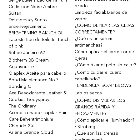
Serge Lutens Eau de Parfum
rizado
Collection Noire Ambre
Limpieza facial: Baños de
Sultan
vapor
Dermocracy Suero
¿CÓMO DEPILAR LAS CEJAS
antienvejecimiento
CORRECTAMENTE?
BRIGHTENING BAKUCHIOL
¿Qué es un sérum
Lacoste Eau de toilette Touch
antimanchas?
of pink
Cómo aplicar el corrector de
Sol de Janeiro 62
ojeras
Biotherm BB Cream
¿Cómo rizar el pelo sin calor?
Aquasource
¿Cómo cuidar el cuero
Olaplex Aceite para cabello
cabellundo?
Bond Maintenance No.7
TENDENCIA: SOAP BROWS
Bonding Oil
Axe Desodorante Leather &
Labios secos
Cookies Bodyspray
¿CÓMO DISIMULAR LOS
The Ordinary
GRANOS RÁPIDA Y
Acondicionador capilar Hair
EFICAZMENTE?
Care Behentrimonium
¿Cómo aplicar el iluminador?
Chloride 2%
/ Strobing
Ariana Grande Cloud
¿Qué son las cremas
reafirmantes?