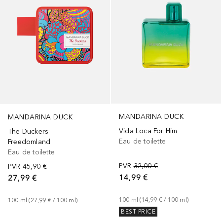
MANDARINA DUCK
MANDARINA DUCK
Vida Loca For Him
The Duckers
Eau de toilette
Freedomland
Eau de toilette
PVR
32,00 €
PVR
45,90 €
14,99 €
27,99 €
100
ml
 (
14,99 €
 / 
100
ml
)
100
ml
 (
27,99 €
 / 
100
ml
)
BEST PRICE