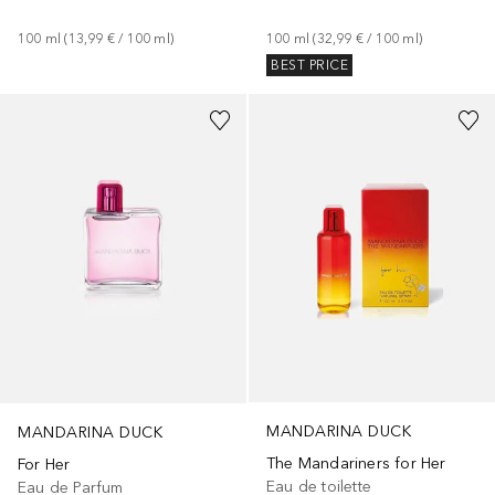
100
ml
 (
13,99 €
 / 
100
ml
)
100
ml
 (
32,99 €
 / 
100
ml
)
BEST PRICE
MANDARINA DUCK
MANDARINA DUCK
The Mandariners for Her
For Her
Eau de toilette
Eau de Parfum