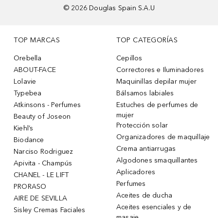
©
2026
Douglas Spain S.A.U
TOP MARCAS
TOP CATEGORÍAS
Orebella
Cepillos
ABOUT-FACE
Correctores e Iluminadores
Lolavie
Maquinillas depilar mujer
Typebea
Bálsamos labiales
Atkinsons - Perfumes
Estuches de perfumes de
mujer
Beauty of Joseon
Protección solar
Kiehl’s
Organizadores de maquillaje
Biodance
Crema antiarrugas
Narciso Rodriguez
Algodones smaquillantes
Apivita - Champús
Aplicadores
CHANEL - LE LIFT
Perfumes
PRORASO
Aceites de ducha
AIRE DE SEVILLA
Aceites esenciales y de
Sisley Cremas Faciales
masaje