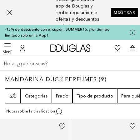
[navigation.slideout.screenreader]
app de Douglas y
recibe regularmente
MOSTRAR
ofertas y descuentos
exclusivos
-15% de descuento con el cupón: SUMMER15. ¡Por tiempo
limitado solo en la App!
A Douglas Home
Mi lista d
Abrir menú
Mi cuenta
A l
Menú
Regresar
Ejecutar búsqueda
MANDARINA DUCK PERFUMES
9
RESULTAD
MANDARINA DUCK PERFUMES
(
9
)
Filtro
Categorías
Precio
Tipo de producto
Para qui
Notas sobre la clasificación