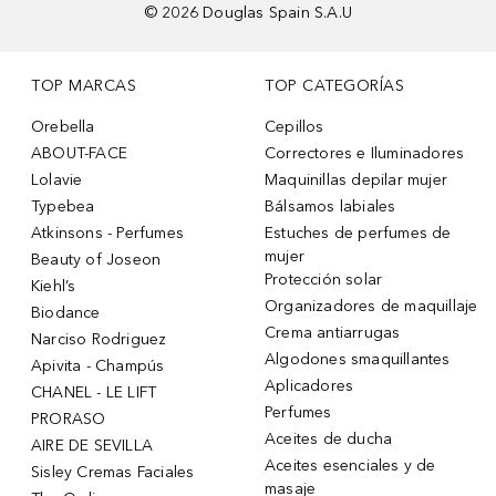
©
2026
Douglas Spain S.A.U
TOP MARCAS
TOP CATEGORÍAS
Orebella
Cepillos
ABOUT-FACE
Correctores e Iluminadores
Lolavie
Maquinillas depilar mujer
Typebea
Bálsamos labiales
Atkinsons - Perfumes
Estuches de perfumes de
mujer
Beauty of Joseon
Protección solar
Kiehl’s
Organizadores de maquillaje
Biodance
Crema antiarrugas
Narciso Rodriguez
Algodones smaquillantes
Apivita - Champús
Aplicadores
CHANEL - LE LIFT
Perfumes
PRORASO
Aceites de ducha
AIRE DE SEVILLA
Aceites esenciales y de
Sisley Cremas Faciales
masaje