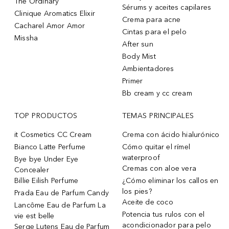
The Ordinary
Sérums y aceites capilares
Clinique Aromatics Elixir
Crema para acne
Cacharel Amor Amor
Cintas para el pelo
Missha
After sun
Body Mist
Ambientadores
Primer
Bb cream y cc cream
TOP PRODUCTOS
TEMAS PRINCIPALES
it Cosmetics CC Cream
Crema con ácido hialurónico
Bianco Latte Perfume
Cómo quitar el rímel
waterproof
Bye bye Under Eye
Cremas con aloe vera
Concealer
Billie Eilish Perfume
¿Cómo eliminar los callos en
los pies?
Prada Eau de Parfum Candy
Aceite de coco
Lancôme Eau de Parfum La
Potencia tus rulos con el
vie est belle
acondicionador para pelo
Serge Lutens Eau de Parfum