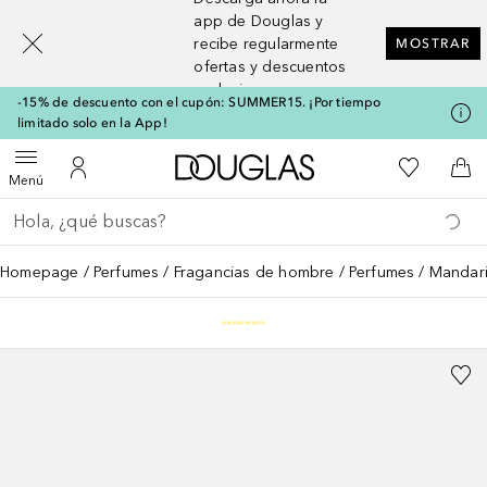
[navigation.slideout.screenreader]
app de Douglas y
recibe regularmente
MOSTRAR
ofertas y descuentos
exclusivos
-15% de descuento con el cupón: SUMMER15. ¡Por tiempo
limitado solo en la App!
A Douglas Home
Mi lista d
Abrir menú
Mi cuenta
A l
Menú
Regresar
Ejecutar búsqueda
Homepage
Perfumes
Fragancias de hombre
Perfumes
Mandari