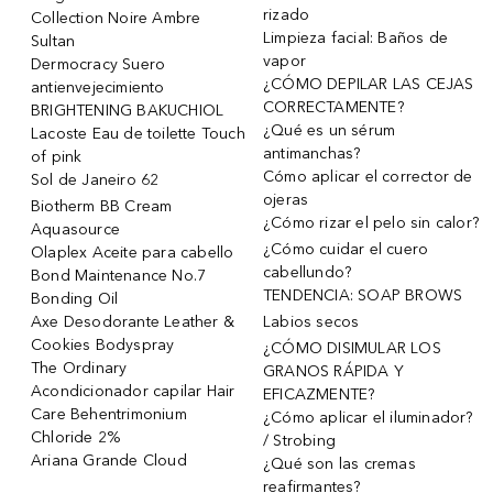
rizado
Collection Noire Ambre
Limpieza facial: Baños de
Sultan
vapor
Dermocracy Suero
¿CÓMO DEPILAR LAS CEJAS
antienvejecimiento
CORRECTAMENTE?
BRIGHTENING BAKUCHIOL
¿Qué es un sérum
Lacoste Eau de toilette Touch
antimanchas?
of pink
Cómo aplicar el corrector de
Sol de Janeiro 62
ojeras
Biotherm BB Cream
¿Cómo rizar el pelo sin calor?
Aquasource
¿Cómo cuidar el cuero
Olaplex Aceite para cabello
cabellundo?
Bond Maintenance No.7
TENDENCIA: SOAP BROWS
Bonding Oil
Axe Desodorante Leather &
Labios secos
Cookies Bodyspray
¿CÓMO DISIMULAR LOS
The Ordinary
GRANOS RÁPIDA Y
Acondicionador capilar Hair
EFICAZMENTE?
Care Behentrimonium
¿Cómo aplicar el iluminador?
Chloride 2%
/ Strobing
Ariana Grande Cloud
¿Qué son las cremas
reafirmantes?