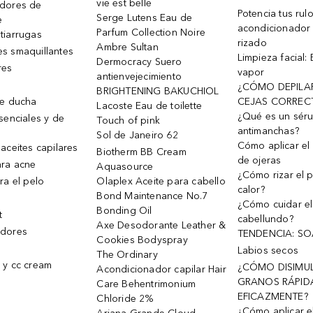
vie est belle
dores de
Potencia tus rul
Serge Lutens Eau de
e
acondicionador
Parfum Collection Noire
tiarrugas
rizado
Ambre Sultan
s smaquillantes
Limpieza facial:
Dermocracy Suero
res
vapor
antienvejecimiento
¿CÓMO DEPILA
BRIGHTENING BAKUCHIOL
de ducha
CEJAS CORREC
Lacoste Eau de toilette
¿Qué es un sér
senciales y de
Touch of pink
antimanchas?
Sol de Janeiro 62
Cómo aplicar el 
aceites capilares
Biotherm BB Cream
de ojeras
ra acne
Aquasource
¿Cómo rizar el p
ra el pelo
Olaplex Aceite para cabello
calor?
Bond Maintenance No.7
¿Cómo cuidar el
Bonding Oil
t
cabellundo?
Axe Desodorante Leather &
dores
TENDENCIA: S
Cookies Bodyspray
Labios secos
The Ordinary
 y cc cream
¿CÓMO DISIMU
Acondicionador capilar Hair
GRANOS RÁPID
Care Behentrimonium
EFICAZMENTE?
Chloride 2%
¿Cómo aplicar e