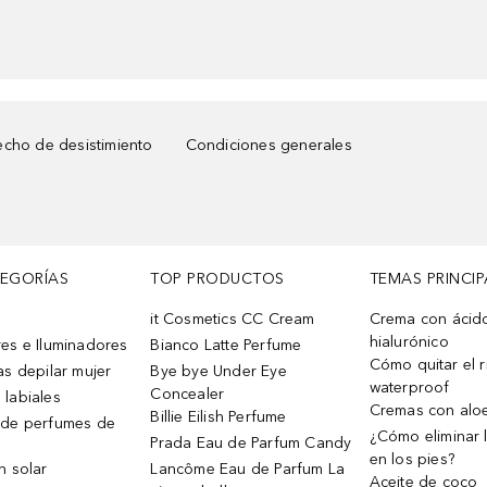
cho de desistimiento
Condiciones generales
TEGORÍAS
TOP PRODUCTOS
TEMAS PRINCIP
it Cosmetics CC Cream
Crema con ácid
hialurónico
es e Iluminadores
Bianco Latte Perfume
Cómo quitar el r
as depilar mujer
Bye bye Under Eye
waterproof
Concealer
 labiales
Cremas con alo
Billie Eilish Perfume
 de perfumes de
¿Cómo eliminar l
Prada Eau de Parfum Candy
en los pies?
n solar
Lancôme Eau de Parfum La
Aceite de coco