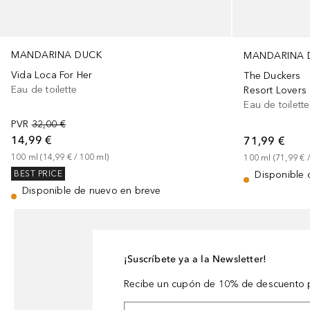
MANDARINA DUCK
MANDARINA 
Vida Loca For Her
The Duckers
Eau de toilette
Resort Lovers
Eau de toilette
PVR
32,00 €
14,99 €
71,99 €
100
ml
 (
14,99 €
 / 
100
ml
)
100
ml
 (
71,99 €
 /
Disponible 
BEST PRICE
Disponible de nuevo en breve
¡Suscríbete ya a la Newsletter!
Recibe un cupón de 10% de descuento p