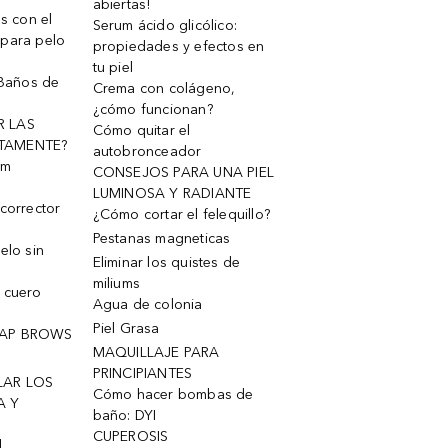
abiertas!
os con el
Serum ácido glicólico:
 para pelo
propiedades y efectos en
tu piel
 Baños de
Crema con colágeno,
¿cómo funcionan?
R LAS
Cómo quitar el
TAMENTE?
autobronceador
um
CONSEJOS PARA UNA PIEL
LUMINOSA Y RADIANTE
corrector
¿Cómo cortar el felequillo?
Pestanas magneticas
elo sin
Eliminar los quistes de
miliums
 cuero
Agua de colonia
Piel Grasa
OAP BROWS
MAQUILLAJE PARA
PRINCIPIANTES
LAR LOS
Cómo hacer bombas de
A Y
baño: DYI
CUPEROSIS
l