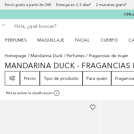
Envío gratis a partir de 24€ Entrega en 2-3 días* 2 muestras gratis*
-15% d
Regresar
Ejecutar búsqueda
PERFUMES
MAQUILLAJE
FACIAL
CUERPO
C
Abrir menú Perfumes
Abrir menú Maquillaje
Abrir menú Facial
Abrir menú Cuer
Ab
Homepage
Mandarina Duck
Perfumes
Fragancias de mujer
MANDARINA DUCK - FRAGANCIAS 
MANDARINA DUCK - FRAGANCIA
Filtro
Precio
Tipo de producto
Para quién
Fraganci
Notas sobre la clasificación