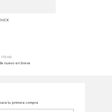
DUCK
 
100
ml
)
de nuevo en breve
ara tu primera compra