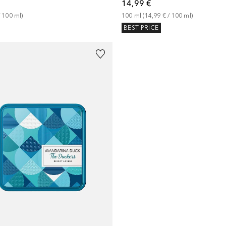
14,99 €
 
100
ml
)
100
ml
 (
14,99 €
 / 
100
ml
)
BEST PRICE