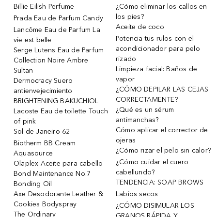
Billie Eilish Perfume
¿Cómo eliminar los callos en
los pies?
Prada Eau de Parfum Candy
Aceite de coco
Lancôme Eau de Parfum La
Potencia tus rulos con el
vie est belle
acondicionador para pelo
Serge Lutens Eau de Parfum
rizado
Collection Noire Ambre
Limpieza facial: Baños de
Sultan
vapor
Dermocracy Suero
¿CÓMO DEPILAR LAS CEJAS
antienvejecimiento
CORRECTAMENTE?
BRIGHTENING BAKUCHIOL
¿Qué es un sérum
Lacoste Eau de toilette Touch
antimanchas?
of pink
Cómo aplicar el corrector de
Sol de Janeiro 62
ojeras
Biotherm BB Cream
¿Cómo rizar el pelo sin calor?
Aquasource
¿Cómo cuidar el cuero
Olaplex Aceite para cabello
cabellundo?
Bond Maintenance No.7
TENDENCIA: SOAP BROWS
Bonding Oil
Axe Desodorante Leather &
Labios secos
Cookies Bodyspray
¿CÓMO DISIMULAR LOS
The Ordinary
GRANOS RÁPIDA Y