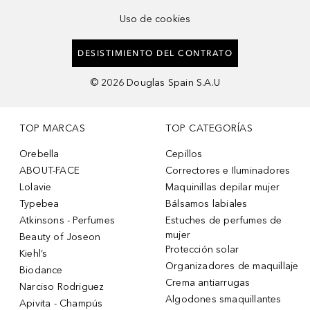
Uso de cookies
DESISTIMIENTO DEL CONTRATO
©
2026
Douglas Spain S.A.U
TOP MARCAS
TOP CATEGORÍAS
Orebella
Cepillos
ABOUT-FACE
Correctores e Iluminadores
Lolavie
Maquinillas depilar mujer
Typebea
Bálsamos labiales
Atkinsons - Perfumes
Estuches de perfumes de
mujer
Beauty of Joseon
Protección solar
Kiehl’s
Organizadores de maquillaje
Biodance
Crema antiarrugas
Narciso Rodriguez
Algodones smaquillantes
Apivita - Champús