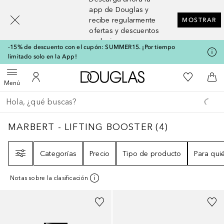
[navigation.slideout.screenreader]
app de Douglas y
recibe regularmente
MOSTRAR
ofertas y descuentos
exclusivos
-15% de descuento con el cupón: SUMMER15. ¡Por tiempo
limitado solo en la App!
A Douglas Home
Mi lista d
Abrir menú
Mi cuenta
A l
Menú
Regresar
Ejecutar búsqueda
MARBERT - LIFTING BOOSTER
4
RESULTAD
MARBERT - LIFTING BOOSTER
(
4
)
Filtro
Categorías
Precio
Tipo de producto
Para qui
Notas sobre la clasificación