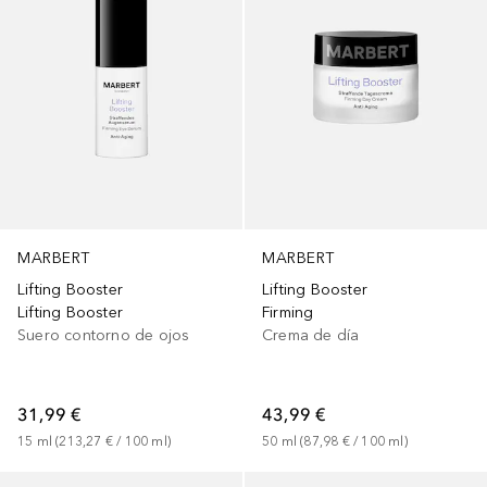
MARBERT
MARBERT
Lifting Booster
Lifting Booster
Lifting Booster
Firming
Suero contorno de ojos
Crema de día
31,99 €
43,99 €
15
ml
 (
213,27 €
 / 
100
ml
)
50
ml
 (
87,98 €
 / 
100
ml
)