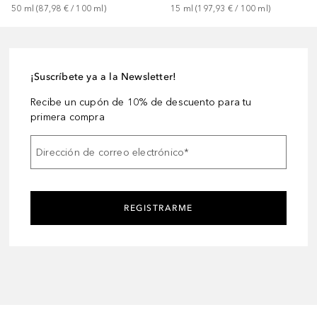
50
ml
 (
87,98 €
 / 
100
ml
)
15
ml
 (
197,93 €
 / 
100
ml
)
¡Suscríbete ya a la Newsletter!
Recibe un cupón de 10% de descuento para tu
primera compra
Dirección de correo electrónico
*
REGISTRARME