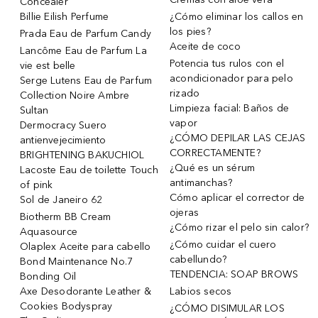
Concealer
Billie Eilish Perfume
¿Cómo eliminar los callos en
los pies?
Prada Eau de Parfum Candy
Aceite de coco
Lancôme Eau de Parfum La
Potencia tus rulos con el
vie est belle
acondicionador para pelo
Serge Lutens Eau de Parfum
rizado
Collection Noire Ambre
Limpieza facial: Baños de
Sultan
vapor
Dermocracy Suero
¿CÓMO DEPILAR LAS CEJAS
antienvejecimiento
CORRECTAMENTE?
BRIGHTENING BAKUCHIOL
¿Qué es un sérum
Lacoste Eau de toilette Touch
antimanchas?
of pink
Cómo aplicar el corrector de
Sol de Janeiro 62
ojeras
Biotherm BB Cream
¿Cómo rizar el pelo sin calor?
Aquasource
¿Cómo cuidar el cuero
Olaplex Aceite para cabello
cabellundo?
Bond Maintenance No.7
TENDENCIA: SOAP BROWS
Bonding Oil
Axe Desodorante Leather &
Labios secos
Cookies Bodyspray
¿CÓMO DISIMULAR LOS