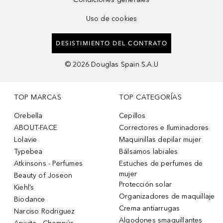
Uso de cookies
DESISTIMIENTO DEL CONTRATO
©
2026
Douglas Spain S.A.U
TOP MARCAS
TOP CATEGORÍAS
Orebella
Cepillos
ABOUT-FACE
Correctores e Iluminadores
Lolavie
Maquinillas depilar mujer
Typebea
Bálsamos labiales
Atkinsons - Perfumes
Estuches de perfumes de
mujer
Beauty of Joseon
Protección solar
Kiehl’s
Organizadores de maquillaje
Biodance
Crema antiarrugas
Narciso Rodriguez
Algodones smaquillantes