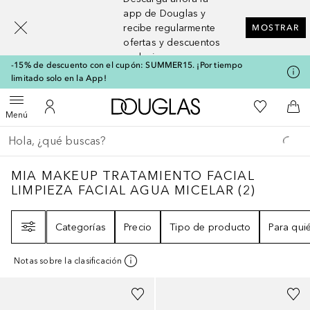
[navigation.slideout.screenreader]
app de Douglas y
recibe regularmente
MOSTRAR
ofertas y descuentos
exclusivos
-15% de descuento con el cupón: SUMMER15. ¡Por tiempo
limitado solo en la App!
A Douglas Home
Mi lista d
Abrir menú
Mi cuenta
A l
Menú
Regresar
Ejecutar búsqueda
MIA MAKEUP TRATAMIENTO FACIAL LIMPI
MIA MAKEUP TRATAMIENTO FACIAL
LIMPIEZA FACIAL AGUA MICELAR
(
2
)
Filtro
Categorías
Precio
Tipo de producto
Para qui
Notas sobre la clasificación