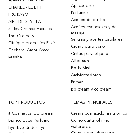
Apivita - Champús
Aplicadores
CHANEL - LE LIFT
Perfumes
PRORASO
Aceites de ducha
AIRE DE SEVILLA
Aceites esenciales y de
Sisley Cremas Faciales
masaje
The Ordinary
Sérums y aceites capilares
Clinique Aromatics Elixir
Crema para acne
Cacharel Amor Amor
Cintas para el pelo
Missha
After sun
Body Mist
Ambientadores
Primer
Bb cream y cc cream
TOP PRODUCTOS
TEMAS PRINCIPALES
it Cosmetics CC Cream
Crema con ácido hialurónico
Bianco Latte Perfume
Cómo quitar el rímel
waterproof
Bye bye Under Eye
Cremas con aloe vera