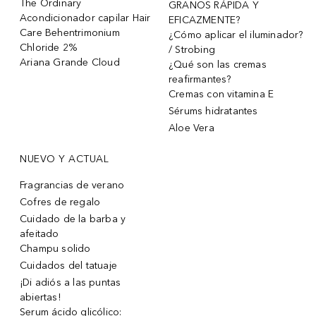
The Ordinary
GRANOS RÁPIDA Y
Acondicionador capilar Hair
EFICAZMENTE?
Care Behentrimonium
¿Cómo aplicar el iluminador?
Chloride 2%
/ Strobing
Ariana Grande Cloud
¿Qué son las cremas
reafirmantes?
Cremas con vitamina E
Sérums hidratantes
Aloe Vera
NUEVO Y ACTUAL
Fragrancias de verano
Cofres de regalo
Cuidado de la barba y
afeitado
Champu solido
Cuidados del tatuaje
¡Di adiós a las puntas
abiertas!
Serum ácido glicólico: