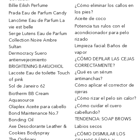
Billie Eilish Perfume
¿Cómo eliminar los callos en
los pies?
Prada Eau de Parfum Candy
Aceite de coco
Lancôme Eau de Parfum La
Potencia tus rulos con el
vie est belle
acondicionador para pelo
Serge Lutens Eau de Parfum
rizado
Collection Noire Ambre
Limpieza facial: Baños de
Sultan
vapor
Dermocracy Suero
¿CÓMO DEPILAR LAS CEJAS
antienvejecimiento
CORRECTAMENTE?
BRIGHTENING BAKUCHIOL
¿Qué es un sérum
Lacoste Eau de toilette Touch
antimanchas?
of pink
Cómo aplicar el corrector de
Sol de Janeiro 62
ojeras
Biotherm BB Cream
¿Cómo rizar el pelo sin calor?
Aquasource
¿Cómo cuidar el cuero
Olaplex Aceite para cabello
cabellundo?
Bond Maintenance No.7
TENDENCIA: SOAP BROWS
Bonding Oil
Axe Desodorante Leather &
Labios secos
Cookies Bodyspray
¿CÓMO DISIMULAR LOS
The Ordinary