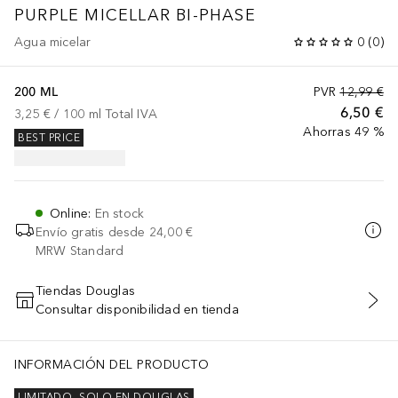
PURPLE MICELLAR BI-PHASE
Agua micelar
0
(
0
)
200 ML
PVR
12,99 €
6,50 €
3,25 €
 / 
100
ml
Total IVA
Ahorras 49 %
BEST PRICE
Online
:
En stock
Envío gratis desde
24,00 €
MRW Standard
Tiendas Douglas
Consultar disponibilidad en tienda
AÑADIR AL CARRITO
INFORMACIÓN DEL PRODUCTO
LIMITADO
SOLO EN DOUGLAS