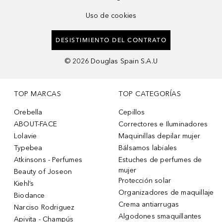
Uso de cookies
DESISTIMIENTO DEL CONTRATO
©
2026
Douglas Spain S.A.U
TOP MARCAS
TOP CATEGORÍAS
Orebella
Cepillos
ABOUT-FACE
Correctores e Iluminadores
Lolavie
Maquinillas depilar mujer
Typebea
Bálsamos labiales
Atkinsons - Perfumes
Estuches de perfumes de
mujer
Beauty of Joseon
Protección solar
Kiehl’s
Organizadores de maquillaje
Biodance
Crema antiarrugas
Narciso Rodriguez
Algodones smaquillantes
Apivita - Champús