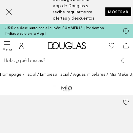
[navigation.slideout.screenreader]
app de Douglas y
recibe regularmente
MOSTRAR
ofertas y descuentos
exclusivos
-15% de descuento con el cupón: SUMMER15. ¡Por tiempo
limitado solo en la App!
A Douglas Home
Mi lista d
Abrir menú
Mi cuenta
A l
Menú
Regresar
Ejecutar búsqueda
Homepage
Facial
Limpieza Facial
Aguas micelares
Mia Make Up