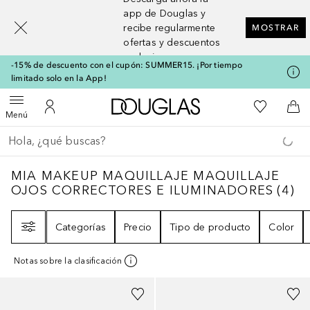
[navigation.slideout.screenreader]
app de Douglas y
recibe regularmente
MOSTRAR
ofertas y descuentos
exclusivos
-15% de descuento con el cupón: SUMMER15. ¡Por tiempo
limitado solo en la App!
A Douglas Home
Mi lista d
Abrir menú
Mi cuenta
A l
Menú
Regresar
Ejecutar búsqueda
MIA MAKEUP MAQUILLAJE MAQUILLAJE 
MIA MAKEUP MAQUILLAJE MAQUILLAJE
OJOS CORRECTORES E ILUMINADORES
(
4
)
Filtro
Categorías
Precio
Tipo de producto
Color
Notas sobre la clasificación
+
2