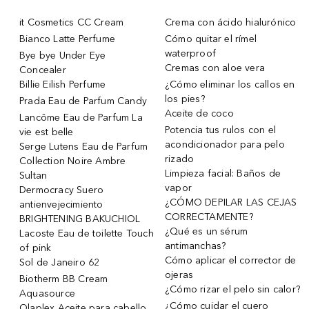
it Cosmetics CC Cream
Crema con ácido hialurónico
Bianco Latte Perfume
Cómo quitar el rímel
waterproof
Bye bye Under Eye
Cremas con aloe vera
Concealer
Billie Eilish Perfume
¿Cómo eliminar los callos en
los pies?
Prada Eau de Parfum Candy
Aceite de coco
Lancôme Eau de Parfum La
Potencia tus rulos con el
vie est belle
acondicionador para pelo
Serge Lutens Eau de Parfum
rizado
Collection Noire Ambre
Limpieza facial: Baños de
Sultan
vapor
Dermocracy Suero
¿CÓMO DEPILAR LAS CEJAS
antienvejecimiento
CORRECTAMENTE?
BRIGHTENING BAKUCHIOL
¿Qué es un sérum
Lacoste Eau de toilette Touch
antimanchas?
of pink
Cómo aplicar el corrector de
Sol de Janeiro 62
ojeras
Biotherm BB Cream
¿Cómo rizar el pelo sin calor?
Aquasource
¿Cómo cuidar el cuero
Olaplex Aceite para cabello