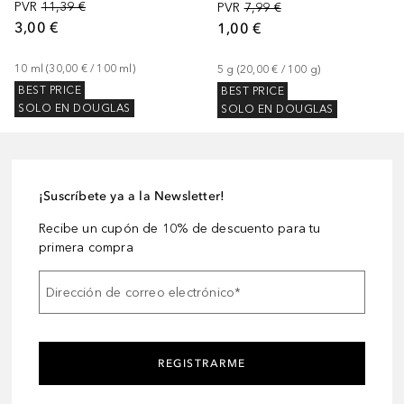
PVR
11,39 €
PVR
7,99 €
3,00 €
1,00 €
10
ml
 (
30,00 €
 / 
100
ml
)
5
g
 (
20,00 €
 / 
100
g
)
BEST PRICE
BEST PRICE
SOLO EN DOUGLAS
SOLO EN DOUGLAS
¡Suscríbete ya a la Newsletter!
Recibe un cupón de 10% de descuento para tu
primera compra
Dirección de correo electrónico
*
REGISTRARME