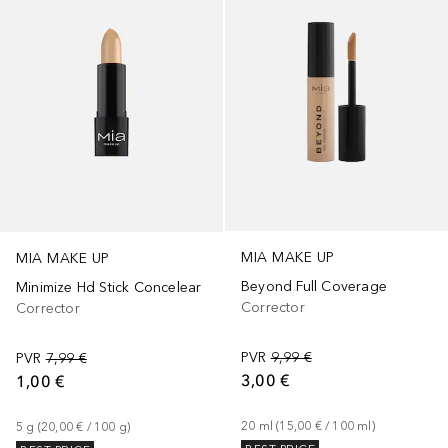
MIA MAKE UP
MIA MAKE UP
Beyond Full Coverage
Minimize Hd Stick Concelear
Corrector
Corrector
PVR
9,99 €
PVR
7,99 €
3,00 €
1,00 €
20
ml
 (
15,00 €
 / 
100
ml
)
5
g
 (
20,00 €
 / 
100
g
)