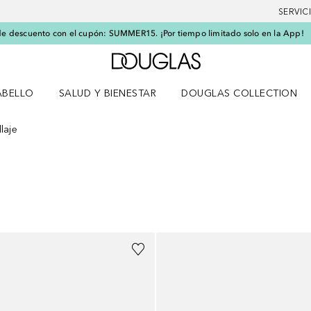
SERVIC
e descuento con el cupón: SUMMER15. ¡Por tiempo limitado solo en la App!
A Douglas Home
ABELLO
SALUD Y BIENESTAR
DOUGLAS COLLECTION
po
rir menú Cabello
Abrir menú Salud y bienestar
laje
ESULTADOS