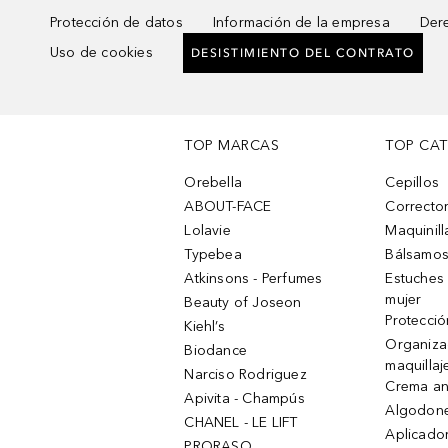
Protección de datos
Información de la empresa
Dere
Uso de cookies
DESISTIMIENTO DEL CONTRATO
TOP MARCAS
TOP CA
Orebella
Cepillos
ABOUT-FACE
Corrector
Lolavie
Maquinill
Typebea
Bálsamos
Atkinsons - Perfumes
Estuches
mujer
Beauty of Joseon
Protecció
Kiehl’s
Organiza
Biodance
maquillaj
Narciso Rodriguez
Crema an
Apivita - Champús
Algodone
CHANEL - LE LIFT
Aplicado
PRORASO