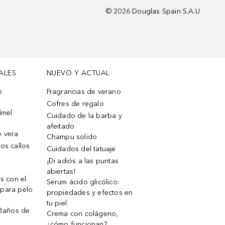
©
2026
Douglas Spain S.A.U
ALES
NUEVO Y ACTUAL
o
Fragrancias de verano
Cofres de regalo
ímel
Cuidado de la barba y
afeitado
e vera
Champu solido
os callos
Cuidados del tatuaje
¡Di adiós a las puntas
abiertas!
os con el
Serum ácido glicólico:
 para pelo
propiedades y efectos en
tu piel
 Baños de
Crema con colágeno,
¿cómo funcionan?