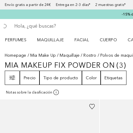
Envío gratis a partir de 24€ Entrega en 2-3 días* 2 muestras gratis*
-15% d
Regresar
Ejecutar búsqueda
PERFUMES
MAQUILLAJE
FACIAL
CUERPO
C
Abrir menú Perfumes
Abrir menú Maquillaje
Abrir menú Facial
Abrir menú Cuer
Ab
Homepage
Mia Make Up
Maquillaje
Rostro
Polvos de maquil
MIA MAKEUP FIX POWDER ON
(
3
)
MIA MAKEUP FIX POWDER ON
3
R
Filtro
Precio
Tipo de producto
Color
Etiquetas
Notas sobre la clasificación