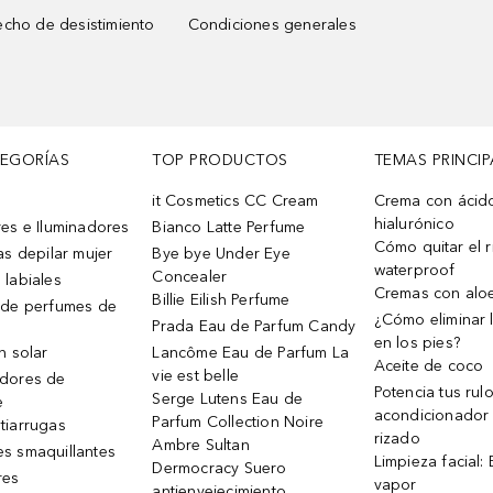
cho de desistimiento
Condiciones generales
TEGORÍAS
TOP PRODUCTOS
TEMAS PRINCIP
it Cosmetics CC Cream
Crema con ácid
hialurónico
es e Iluminadores
Bianco Latte Perfume
Cómo quitar el r
as depilar mujer
Bye bye Under Eye
waterproof
Concealer
 labiales
Cremas con alo
Billie Eilish Perfume
 de perfumes de
¿Cómo eliminar l
Prada Eau de Parfum Candy
en los pies?
n solar
Lancôme Eau de Parfum La
Aceite de coco
vie est belle
dores de
Potencia tus rul
Serge Lutens Eau de
e
acondicionador
Parfum Collection Noire
tiarrugas
rizado
Ambre Sultan
s smaquillantes
Limpieza facial:
Dermocracy Suero
res
vapor
antienvejecimiento