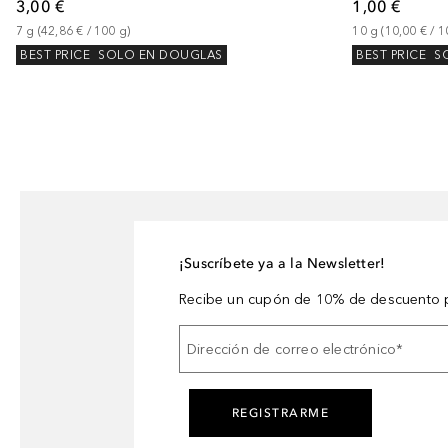
3,00 €
1,00 €
7
g
 (
42,86 €
 / 
100
g
)
10
g
 (
10,00 €
 / 
1
BEST PRICE
SOLO EN DOUGLAS
BEST PRICE
S
¡Suscríbete ya a la Newsletter!
Recibe un cupón de 10% de descuento p
Dirección de correo electrónico
*
REGISTRARME