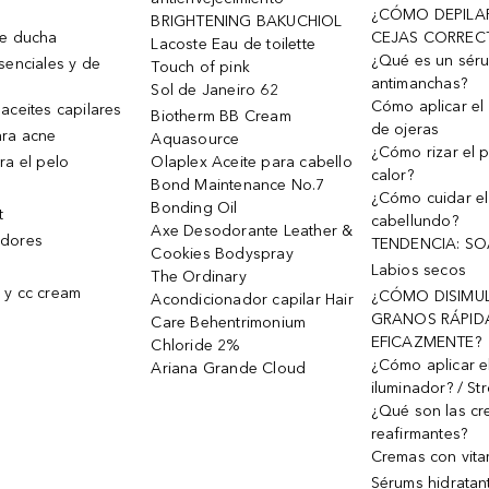
¿CÓMO DEPILA
BRIGHTENING BAKUCHIOL
de ducha
CEJAS CORREC
Lacoste Eau de toilette
¿Qué es un sér
senciales y de
Touch of pink
antimanchas?
Sol de Janeiro 62
Cómo aplicar el 
aceites capilares
Biotherm BB Cream
de ojeras
ra acne
Aquasource
¿Cómo rizar el p
ra el pelo
Olaplex Aceite para cabello
calor?
Bond Maintenance No.7
¿Cómo cuidar el
Bonding Oil
t
cabellundo?
Axe Desodorante Leather &
dores
TENDENCIA: S
Cookies Bodyspray
Labios secos
The Ordinary
 y cc cream
¿CÓMO DISIMU
Acondicionador capilar Hair
GRANOS RÁPID
Care Behentrimonium
EFICAZMENTE?
Chloride 2%
¿Cómo aplicar e
Ariana Grande Cloud
iluminador? / St
¿Qué son las c
reafirmantes?
Cremas con vita
Sérums hidratan