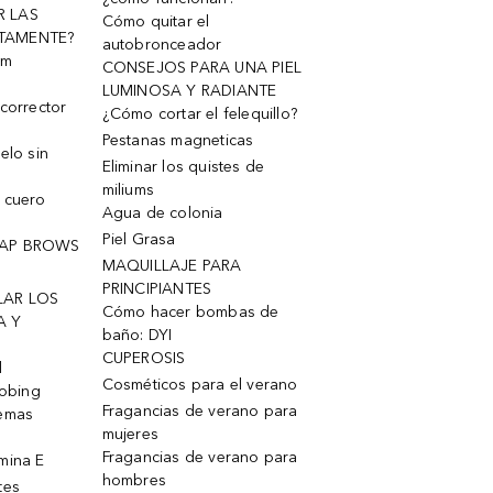
R LAS
Cómo quitar el
TAMENTE?
autobronceador
um
CONSEJOS PARA UNA PIEL
LUMINOSA Y RADIANTE
corrector
¿Cómo cortar el felequillo?
Pestanas magneticas
elo sin
Eliminar los quistes de
miliums
 cuero
Agua de colonia
Piel Grasa
OAP BROWS
MAQUILLAJE PARA
PRINCIPIANTES
LAR LOS
Cómo hacer bombas de
A Y
baño: DYI
CUPEROSIS
l
Cosméticos para el verano
robing
Fragancias de verano para
remas
mujeres
Fragancias de verano para
mina E
hombres
tes