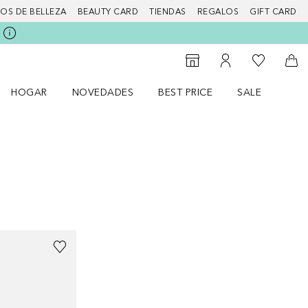
IOS DE BELLEZA
BEAUTY CARD
TIENDAS
REGALOS
GIFT CARD
Mi lista d
Al Storefinder
Mi cuenta
A l
HOGAR
NOVEDADES
BEST PRICE
SALE
Abrir menú Hogar
Abrir menú Novedades
Abrir menú Sal