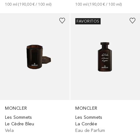
100
ml
 (
190,00 €
 / 
100
ml
)
100
ml
 (
190,00 €
 / 
100
ml
)
FAVORITOS
MONCLER
MONCLER
Les Sommets
Les Sommets
Le Cèdre Bleu
La Cordée
Vela
Eau de Parfum