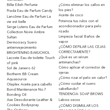
Billie Eilish Perfume
¿Cómo eliminar los callos en
los pies?
Prada Eau de Parfum Candy
Aceite de coco
Lancôme Eau de Parfum La
Potencia tus rulos con el
vie est belle
acondicionador para pelo
Serge Lutens Eau de Parfum
rizado
Collection Noire Ambre
Limpieza facial: Baños de
Sultan
vapor
Dermocracy Suero
¿CÓMO DEPILAR LAS CEJAS
antienvejecimiento
CORRECTAMENTE?
BRIGHTENING BAKUCHIOL
¿Qué es un sérum
Lacoste Eau de toilette Touch
antimanchas?
of pink
Cómo aplicar el corrector de
Sol de Janeiro 62
ojeras
Biotherm BB Cream
¿Cómo rizar el pelo sin calor?
Aquasource
¿Cómo cuidar el cuero
Olaplex Aceite para cabello
cabellundo?
Bond Maintenance No.7
TENDENCIA: SOAP BROWS
Bonding Oil
Axe Desodorante Leather &
Labios secos
Cookies Bodyspray
¿CÓMO DISIMULAR LOS