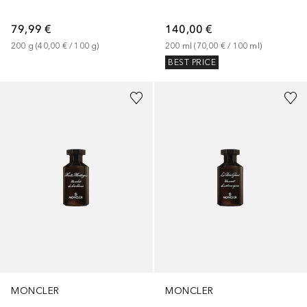
79,99 €
140,00 €
200
g
 (
40,00 €
 / 
100
g
)
200
ml
 (
70,00 €
 / 
100
ml
)
BEST PRICE
MONCLER
MONCLER