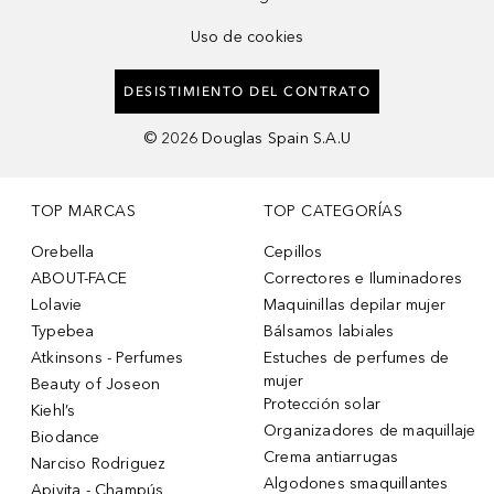
Uso de cookies
DESISTIMIENTO DEL CONTRATO
©
2026
Douglas Spain S.A.U
TOP MARCAS
TOP CATEGORÍAS
Orebella
Cepillos
ABOUT-FACE
Correctores e Iluminadores
Lolavie
Maquinillas depilar mujer
Typebea
Bálsamos labiales
Atkinsons - Perfumes
Estuches de perfumes de
mujer
Beauty of Joseon
Protección solar
Kiehl’s
Organizadores de maquillaje
Biodance
Crema antiarrugas
Narciso Rodriguez
Algodones smaquillantes
Apivita - Champús