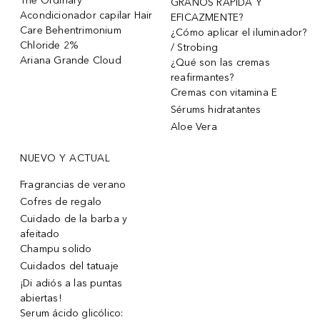
The Ordinary
GRANOS RÁPIDA Y
Acondicionador capilar Hair
EFICAZMENTE?
Care Behentrimonium
¿Cómo aplicar el iluminador?
Chloride 2%
/ Strobing
Ariana Grande Cloud
¿Qué son las cremas
reafirmantes?
Cremas con vitamina E
Sérums hidratantes
Aloe Vera
NUEVO Y ACTUAL
Fragrancias de verano
Cofres de regalo
Cuidado de la barba y
afeitado
Champu solido
Cuidados del tatuaje
¡Di adiós a las puntas
abiertas!
Serum ácido glicólico: