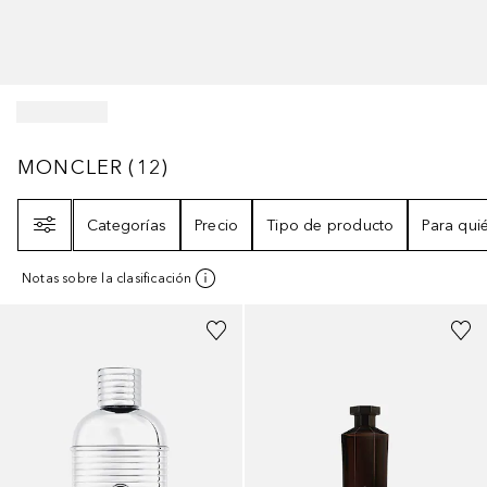
MONCLER
12
RESULTADOS
MONCLER
(
12
)
Filtro
Categorías
Precio
Tipo de producto
Para qui
Notas sobre la clasificación