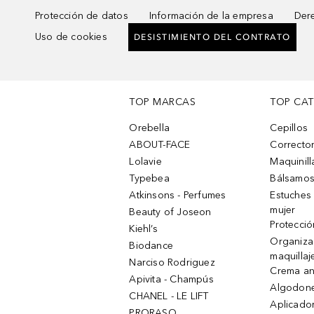
Protección de datos
Información de la empresa
Dere
Uso de cookies
DESISTIMIENTO DEL CONTRATO
TOP MARCAS
TOP CA
Orebella
Cepillos
ABOUT-FACE
Corrector
Lolavie
Maquinill
Typebea
Bálsamos
Atkinsons - Perfumes
Estuches
mujer
Beauty of Joseon
Protecció
Kiehl’s
Organiza
Biodance
maquillaj
Narciso Rodriguez
Crema an
Apivita - Champús
Algodone
CHANEL - LE LIFT
Aplicado
PRORASO