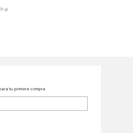
00
g
)
ara tu primera compra