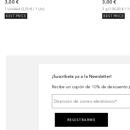
3,00 €
3,00 €
1
Unidad
 (
3,00 €
 / 
1
Un
)
3
g
 (
100,00 €
 / 
1
BEST PRICE
BEST PRICE
¡Suscríbete ya a la Newsletter!
Recibe un cupón de 10% de descuento p
Dirección de correo electrónico
*
REGISTRARME