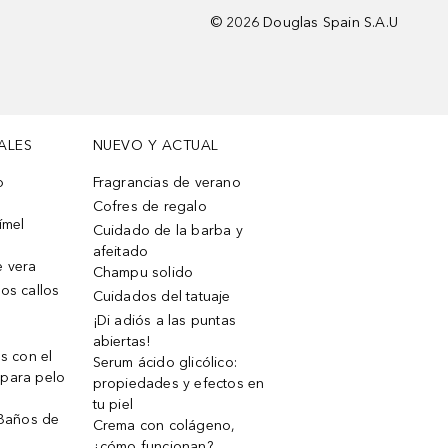
©
2026
Douglas Spain S.A.U
ALES
NUEVO Y ACTUAL
o
Fragrancias de verano
Cofres de regalo
ímel
Cuidado de la barba y
afeitado
e vera
Champu solido
os callos
Cuidados del tatuaje
¡Di adiós a las puntas
abiertas!
os con el
Serum ácido glicólico:
 para pelo
propiedades y efectos en
tu piel
 Baños de
Crema con colágeno,
¿cómo funcionan?