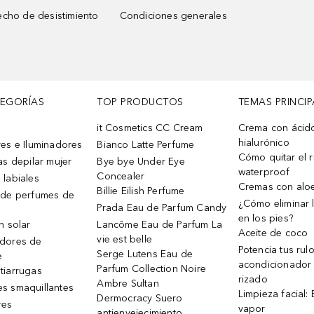
cho de desistimiento
Condiciones generales
TEGORÍAS
TOP PRODUCTOS
TEMAS PRINCIP
it Cosmetics CC Cream
Crema con ácid
hialurónico
es e Iluminadores
Bianco Latte Perfume
Cómo quitar el r
as depilar mujer
Bye bye Under Eye
waterproof
Concealer
 labiales
Cremas con alo
Billie Eilish Perfume
 de perfumes de
¿Cómo eliminar l
Prada Eau de Parfum Candy
en los pies?
n solar
Lancôme Eau de Parfum La
Aceite de coco
vie est belle
dores de
Potencia tus rul
Serge Lutens Eau de
e
acondicionador
Parfum Collection Noire
tiarrugas
rizado
Ambre Sultan
s smaquillantes
Limpieza facial:
Dermocracy Suero
res
vapor
antienvejecimiento