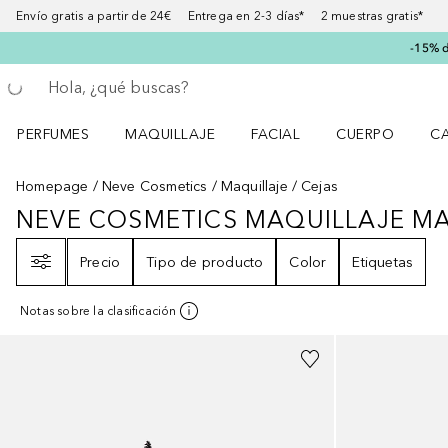
Envío gratis a partir de 24€ Entrega en 2-3 días* 2 muestras gratis*
-15% d
Regresar
Ejecutar búsqueda
PERFUMES
MAQUILLAJE
FACIAL
CUERPO
C
Abrir menú Perfumes
Abrir menú Maquillaje
Abrir menú Facial
Abrir menú Cuer
Ab
Homepage
Neve Cosmetics
Maquillaje
Cejas
NEVE COSMETICS MAQUILLAJE MA
NEVE COSMETICS MAQUILLAJE 
Filtro
Precio
Tipo de producto
Color
Etiquetas
Notas sobre la clasificación