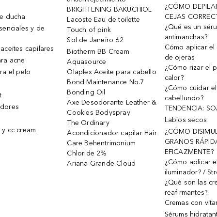
¿CÓMO DEPILA
BRIGHTENING BAKUCHIOL
de ducha
CEJAS CORREC
Lacoste Eau de toilette
¿Qué es un sér
senciales y de
Touch of pink
antimanchas?
Sol de Janeiro 62
Cómo aplicar el 
aceites capilares
Biotherm BB Cream
de ojeras
ra acne
Aquasource
¿Cómo rizar el p
ra el pelo
Olaplex Aceite para cabello
calor?
Bond Maintenance No.7
¿Cómo cuidar el
Bonding Oil
t
cabellundo?
Axe Desodorante Leather &
dores
TENDENCIA: S
Cookies Bodyspray
Labios secos
The Ordinary
 y cc cream
¿CÓMO DISIMU
Acondicionador capilar Hair
GRANOS RÁPID
Care Behentrimonium
EFICAZMENTE?
Chloride 2%
¿Cómo aplicar e
Ariana Grande Cloud
iluminador? / St
¿Qué son las c
reafirmantes?
Cremas con vita
Sérums hidratan