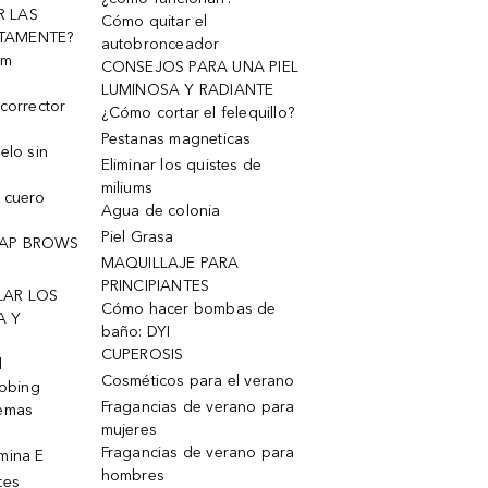
R LAS
Cómo quitar el
TAMENTE?
autobronceador
um
CONSEJOS PARA UNA PIEL
LUMINOSA Y RADIANTE
corrector
¿Cómo cortar el felequillo?
Pestanas magneticas
elo sin
Eliminar los quistes de
miliums
 cuero
Agua de colonia
Piel Grasa
OAP BROWS
MAQUILLAJE PARA
PRINCIPIANTES
LAR LOS
Cómo hacer bombas de
A Y
baño: DYI
CUPEROSIS
l
Cosméticos para el verano
robing
Fragancias de verano para
remas
mujeres
Fragancias de verano para
mina E
hombres
tes