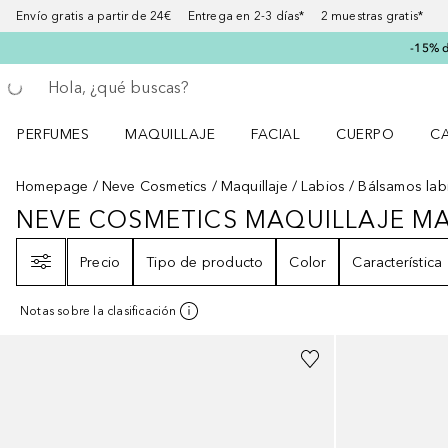
Envío gratis a partir de 24€ Entrega en 2-3 días* 2 muestras gratis*
-15% d
Regresar
Ejecutar búsqueda
PERFUMES
MAQUILLAJE
FACIAL
CUERPO
C
Abrir menú Perfumes
Abrir menú Maquillaje
Abrir menú Facial
Abrir menú Cuer
Ab
Homepage
Neve Cosmetics
Maquillaje
Labios
Bálsamos lab
NEVE COSMETICS MAQUILLAJE MA
NEVE COSMETICS MAQUILLAJE 
Filtro
Precio
Tipo de producto
Color
Característica
Notas sobre la clasificación