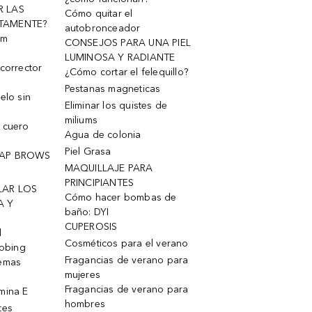
R LAS
Cómo quitar el
TAMENTE?
autobronceador
um
CONSEJOS PARA UNA PIEL
LUMINOSA Y RADIANTE
corrector
¿Cómo cortar el felequillo?
Pestanas magneticas
elo sin
Eliminar los quistes de
miliums
 cuero
Agua de colonia
Piel Grasa
OAP BROWS
MAQUILLAJE PARA
PRINCIPIANTES
LAR LOS
Cómo hacer bombas de
A Y
baño: DYI
CUPEROSIS
l
Cosméticos para el verano
robing
Fragancias de verano para
remas
mujeres
Fragancias de verano para
mina E
hombres
tes