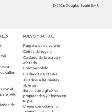
©
2026
Douglas Spain S.A.U
ALES
NUEVO Y ACTUAL
o
Fragrancias de verano
Cofres de regalo
ímel
Cuidado de la barba y
afeitado
e vera
Champu solido
os callos
Cuidados del tatuaje
¡Di adiós a las puntas
abiertas!
os con el
Serum ácido glicólico:
 para pelo
propiedades y efectos en
tu piel
 Baños de
Crema con colágeno,
¿cómo funcionan?