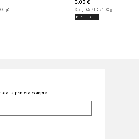
3,00 €
100
g
)
3.5
g
 (
85,71 €
 / 
100
g
)
BEST PRICE
ara tu primera compra