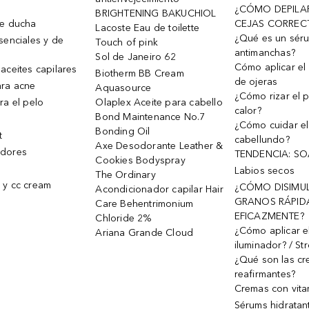
¿CÓMO DEPILA
BRIGHTENING BAKUCHIOL
de ducha
CEJAS CORREC
Lacoste Eau de toilette
¿Qué es un sér
senciales y de
Touch of pink
antimanchas?
Sol de Janeiro 62
Cómo aplicar el 
aceites capilares
Biotherm BB Cream
de ojeras
ra acne
Aquasource
¿Cómo rizar el p
ra el pelo
Olaplex Aceite para cabello
calor?
Bond Maintenance No.7
¿Cómo cuidar el
Bonding Oil
t
cabellundo?
Axe Desodorante Leather &
dores
TENDENCIA: S
Cookies Bodyspray
Labios secos
The Ordinary
 y cc cream
¿CÓMO DISIMU
Acondicionador capilar Hair
GRANOS RÁPID
Care Behentrimonium
EFICAZMENTE?
Chloride 2%
¿Cómo aplicar e
Ariana Grande Cloud
iluminador? / St
¿Qué son las c
reafirmantes?
Cremas con vita
Sérums hidratan