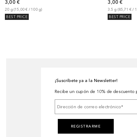
3,00 €
3,00 €
20
g
 (
15,00 €
 / 
100
g
)
3.5
g
 (
85,71 €
 / 
BEST PRICE
BEST PRICE
¡Suscríbete ya a la Newsletter!
Recibe un cupón de 10% de descuento p
Dirección de correo electrónico
*
REGISTRARME