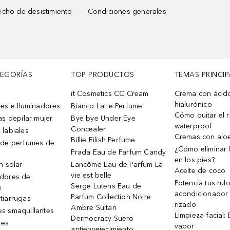
cho de desistimiento
Condiciones generales
TEGORÍAS
TOP PRODUCTOS
TEMAS PRINCIP
it Cosmetics CC Cream
Crema con ácid
hialurónico
es e Iluminadores
Bianco Latte Perfume
Cómo quitar el r
as depilar mujer
Bye bye Under Eye
waterproof
Concealer
 labiales
Cremas con alo
Billie Eilish Perfume
 de perfumes de
¿Cómo eliminar l
Prada Eau de Parfum Candy
en los pies?
n solar
Lancôme Eau de Parfum La
Aceite de coco
vie est belle
dores de
Potencia tus rul
Serge Lutens Eau de
e
acondicionador
Parfum Collection Noire
tiarrugas
rizado
Ambre Sultan
s smaquillantes
Limpieza facial:
Dermocracy Suero
res
vapor
antienvejecimiento