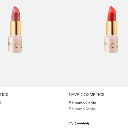
TICS
NEVE COSMETICS
l
Bálsamo Labial
l
Bálsamo labial
PVR
7,99 €