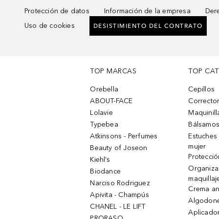
Protección de datos
Información de la empresa
Dere
Uso de cookies
DESISTIMIENTO DEL CONTRATO
TOP MARCAS
TOP CA
Orebella
Cepillos
ABOUT-FACE
Corrector
Lolavie
Maquinill
Typebea
Bálsamos
Atkinsons - Perfumes
Estuches
mujer
Beauty of Joseon
Protecció
Kiehl’s
Organiza
Biodance
maquillaj
Narciso Rodriguez
Crema an
Apivita - Champús
Algodone
CHANEL - LE LIFT
Aplicado
PRORASO