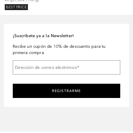
40
g
 (
7,50 €
 / 
100
g
)
BEST PRICE
¡Suscríbete ya a la Newsletter!
Recibe un cupón de 10% de descuento para tu
primera compra
Dirección de correo electrónico
*
REGISTRARME