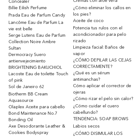
Cremas con aloe vera
Concealer
Billie Eilish Perfume
¿Cómo eliminar los callos en
los pies?
Prada Eau de Parfum Candy
Aceite de coco
Lancôme Eau de Parfum La
Potencia tus rulos con el
vie est belle
acondicionador para pelo
Serge Lutens Eau de Parfum
rizado
Collection Noire Ambre
Limpieza facial: Baños de
Sultan
vapor
Dermocracy Suero
¿CÓMO DEPILAR LAS CEJAS
antienvejecimiento
CORRECTAMENTE?
BRIGHTENING BAKUCHIOL
¿Qué es un sérum
Lacoste Eau de toilette Touch
antimanchas?
of pink
Cómo aplicar el corrector de
Sol de Janeiro 62
ojeras
Biotherm BB Cream
¿Cómo rizar el pelo sin calor?
Aquasource
¿Cómo cuidar el cuero
Olaplex Aceite para cabello
cabellundo?
Bond Maintenance No.7
TENDENCIA: SOAP BROWS
Bonding Oil
Axe Desodorante Leather &
Labios secos
Cookies Bodyspray
¿CÓMO DISIMULAR LOS