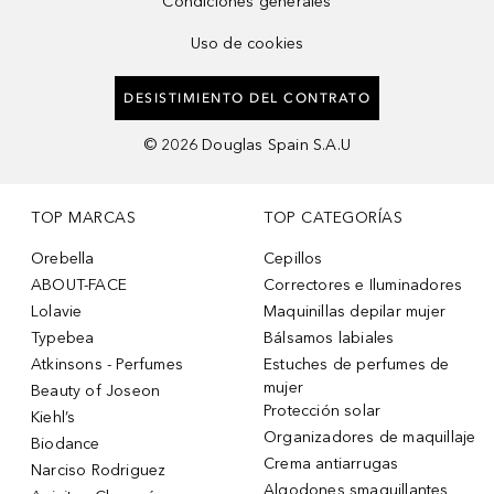
Condiciones generales
Uso de cookies
DESISTIMIENTO DEL CONTRATO
©
2026
Douglas Spain S.A.U
TOP MARCAS
TOP CATEGORÍAS
Orebella
Cepillos
ABOUT-FACE
Correctores e Iluminadores
Lolavie
Maquinillas depilar mujer
Typebea
Bálsamos labiales
Atkinsons - Perfumes
Estuches de perfumes de
mujer
Beauty of Joseon
Protección solar
Kiehl’s
Organizadores de maquillaje
Biodance
Crema antiarrugas
Narciso Rodriguez
Algodones smaquillantes