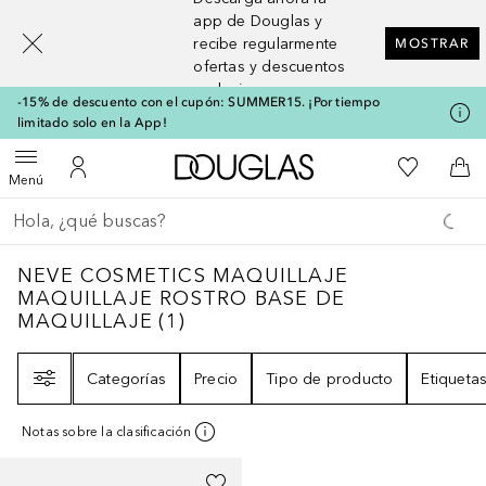
[navigation.slideout.screenreader]
app de Douglas y
recibe regularmente
MOSTRAR
ofertas y descuentos
exclusivos
-15% de descuento con el cupón: SUMMER15. ¡Por tiempo
limitado solo en la App!
A Douglas Home
Mi lista d
Abrir menú
Mi cuenta
A l
Menú
Regresar
Ejecutar búsqueda
NEVE COSMETICS MAQUILLAJE MAQUILLA
NEVE COSMETICS MAQUILLAJE
MAQUILLAJE ROSTRO BASE DE
MAQUILLAJE
(
1
)
Filtro
Categorías
Precio
Tipo de producto
Etiqueta
Notas sobre la clasificación