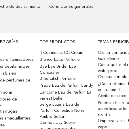
cho de desistimiento
Condiciones generales
TEGORÍAS
TOP PRODUCTOS
TEMAS PRINCIP
it Cosmetics CC Cream
Crema con ácid
hialurónico
es e Iluminadores
Bianco Latte Perfume
Cómo quitar el r
as depilar mujer
Bye bye Under Eye
waterproof
Concealer
 labiales
Cremas con alo
Billie Eilish Perfume
 de perfumes de
¿Cómo eliminar l
Prada Eau de Parfum Candy
en los pies?
n solar
Lancôme Eau de Parfum La
Aceite de coco
vie est belle
dores de
Potencia tus rul
Serge Lutens Eau de
e
acondicionador
Parfum Collection Noire
tiarrugas
rizado
Ambre Sultan
s smaquillantes
Limpieza facial:
Dermocracy Suero
res
vapor
antienvejecimiento