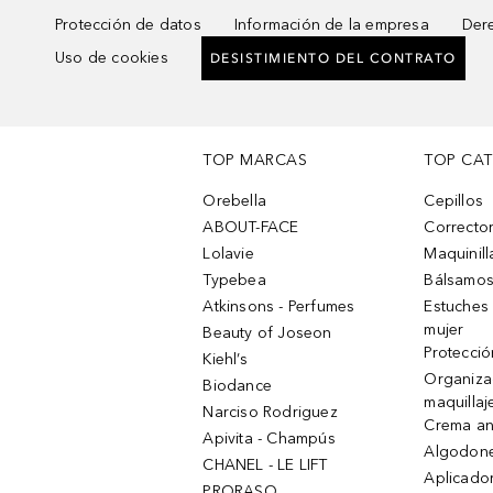
Protección de datos
Información de la empresa
Dere
Uso de cookies
DESISTIMIENTO DEL CONTRATO
TOP MARCAS
TOP CA
Orebella
Cepillos
ABOUT-FACE
Corrector
Lolavie
Maquinill
Typebea
Bálsamos
Atkinsons - Perfumes
Estuches
mujer
Beauty of Joseon
Protecció
Kiehl’s
Organiza
Biodance
maquillaj
Narciso Rodriguez
Crema an
Apivita - Champús
Algodone
CHANEL - LE LIFT
Aplicado
PRORASO