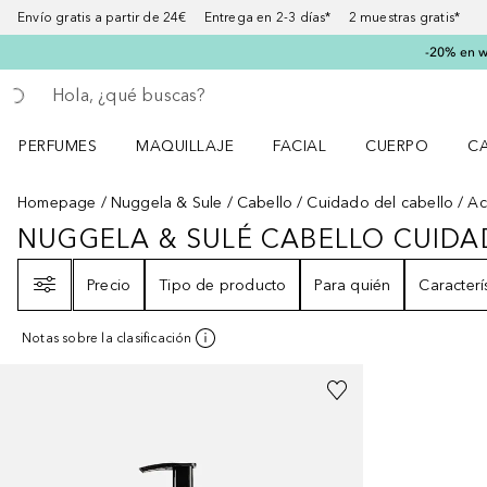
Envío gratis a partir de 24€ Entrega en 2-3 días* 2 muestras gratis*
-20% en 
Regresar
Ejecutar búsqueda
PERFUMES
MAQUILLAJE
FACIAL
CUERPO
C
Abrir menú Perfumes
Abrir menú Maquillaje
Abrir menú Facial
Abrir menú Cuer
Ab
Homepage
Nuggela & Sule
Cabello
Cuidado del cabello
Ac
NUGGELA & SULÉ CABELLO CUID
NUGGELA & SULÉ CABELLO CU
Filtro
Precio
Tipo de producto
Para quién
Caracterí
Notas sobre la clasificación