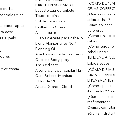
¿CÓMO DEPILA
BRIGHTENING BAKUCHIOL
de ducha
CEJAS CORREC
Lacoste Eau de toilette
¿Qué es un sér
senciales y de
Touch of pink
antimanchas?
Sol de Janeiro 62
Cómo aplicar el 
aceites capilares
Biotherm BB Cream
de ojeras
ra acne
Aquasource
¿Cómo rizar el p
ra el pelo
Olaplex Aceite para cabello
calor?
Bond Maintenance No.7
¿Cómo cuidar el
Bonding Oil
t
cabellundo?
Axe Desodorante Leather &
dores
TENDENCIA: S
Cookies Bodyspray
Labios secos
The Ordinary
 y cc cream
¿CÓMO DISIMU
Acondicionador capilar Hair
GRANOS RÁPID
Care Behentrimonium
EFICAZMENTE?
Chloride 2%
¿Cómo aplicar e
Ariana Grande Cloud
iluminador? / St
¿Qué son las c
reafirmantes?
Cremas con vita
Sérums hidratan