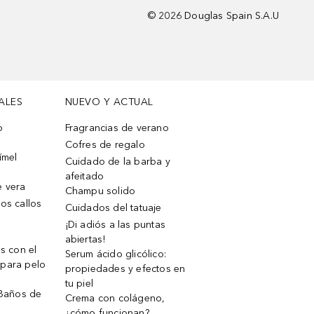
©
2026
Douglas Spain S.A.U
ALES
NUEVO Y ACTUAL
o
Fragrancias de verano
Cofres de regalo
ímel
Cuidado de la barba y
afeitado
e vera
Champu solido
os callos
Cuidados del tatuaje
¡Di adiós a las puntas
abiertas!
os con el
Serum ácido glicólico:
 para pelo
propiedades y efectos en
tu piel
 Baños de
Crema con colágeno,
¿cómo funcionan?