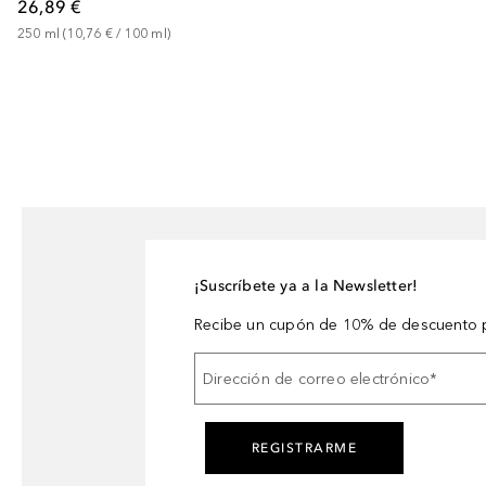
26,89 €
250
ml
 (
10,76 €
 / 
100
ml
)
¡Suscríbete ya a la Newsletter!
Recibe un cupón de 10% de descuento p
Dirección de correo electrónico
*
REGISTRARME