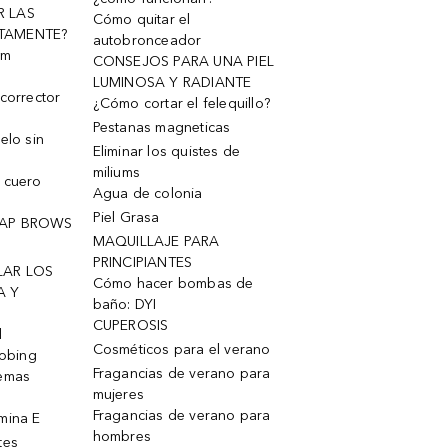
R LAS
Cómo quitar el
TAMENTE?
autobronceador
um
CONSEJOS PARA UNA PIEL
LUMINOSA Y RADIANTE
corrector
¿Cómo cortar el felequillo?
Pestanas magneticas
elo sin
Eliminar los quistes de
miliums
 cuero
Agua de colonia
Piel Grasa
OAP BROWS
MAQUILLAJE PARA
PRINCIPIANTES
LAR LOS
Cómo hacer bombas de
A Y
baño: DYI
CUPEROSIS
l
Cosméticos para el verano
robing
Fragancias de verano para
remas
mujeres
Fragancias de verano para
mina E
hombres
tes