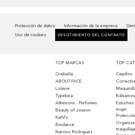
Protección de datos
Información de la empresa
Dere
Uso de cookies
DESISTIMIENTO DEL CONTRATO
TOP MARCAS
TOP CA
Orebella
Cepillos
ABOUT-FACE
Corrector
Lolavie
Maquinill
Typebea
Bálsamos
Atkinsons - Perfumes
Estuches
mujer
Beauty of Joseon
Protecció
Kiehl’s
Organiza
Biodance
maquillaj
Narciso Rodriguez