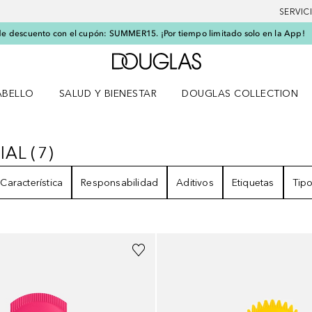
SERVIC
e descuento con el cupón: SUMMER15. ¡Por tiempo limitado solo en la App!
A Douglas Home
ABELLO
SALUD Y BIENESTAR
DOUGLAS COLLECTION
po
rir menú Cabello
Abrir menú Salud y bienestar
IAL
(
7
)
ACIAL
7
RESULTADOS
Característica
Responsabilidad
Aditivos
Etiquetas
Tipo