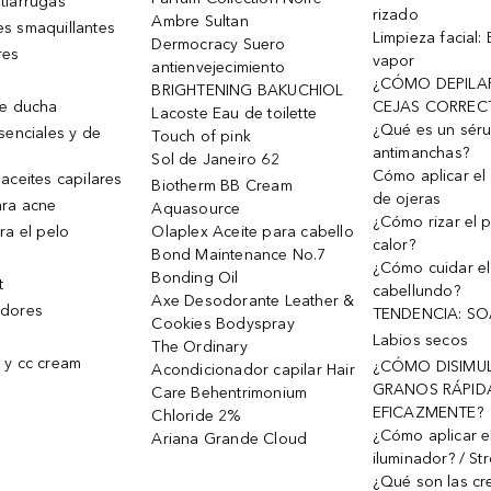
tiarrugas
rizado
Ambre Sultan
s smaquillantes
Limpieza facial:
Dermocracy Suero
res
vapor
antienvejecimiento
¿CÓMO DEPILA
BRIGHTENING BAKUCHIOL
de ducha
CEJAS CORREC
Lacoste Eau de toilette
¿Qué es un sér
senciales y de
Touch of pink
antimanchas?
Sol de Janeiro 62
Cómo aplicar el 
aceites capilares
Biotherm BB Cream
de ojeras
ra acne
Aquasource
¿Cómo rizar el p
ra el pelo
Olaplex Aceite para cabello
calor?
Bond Maintenance No.7
¿Cómo cuidar el
Bonding Oil
t
cabellundo?
Axe Desodorante Leather &
dores
TENDENCIA: S
Cookies Bodyspray
Labios secos
The Ordinary
 y cc cream
¿CÓMO DISIMU
Acondicionador capilar Hair
GRANOS RÁPID
Care Behentrimonium
EFICAZMENTE?
Chloride 2%
¿Cómo aplicar e
Ariana Grande Cloud
iluminador? / St
¿Qué son las c