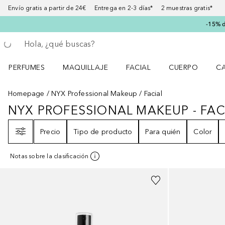
Envío gratis a partir de 24€ Entrega en 2-3 días* 2 muestras gratis*
-15% d
Regresar
Ejecutar búsqueda
PERFUMES
MAQUILLAJE
FACIAL
CUERPO
C
Abrir menú Perfumes
Abrir menú Maquillaje
Abrir menú Facial
Abrir menú Cuer
Ab
Homepage
NYX Professional Makeup
Facial
NYX PROFESSIONAL MAKEUP - FAC
NYX PROFESSIONAL MAKEUP - F
Filtro
Precio
Tipo de producto
Para quién
Color
Notas sobre la clasificación
+
3