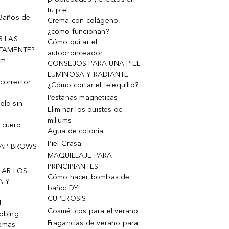
tu piel
 Baños de
Crema con colágeno,
¿cómo funcionan?
R LAS
Cómo quitar el
TAMENTE?
autobronceador
um
CONSEJOS PARA UNA PIEL
LUMINOSA Y RADIANTE
corrector
¿Cómo cortar el felequillo?
Pestanas magneticas
elo sin
Eliminar los quistes de
miliums
 cuero
Agua de colonia
Piel Grasa
OAP BROWS
MAQUILLAJE PARA
PRINCIPIANTES
LAR LOS
Cómo hacer bombas de
A Y
baño: DYI
CUPEROSIS
l
Cosméticos para el verano
robing
Fragancias de verano para
remas