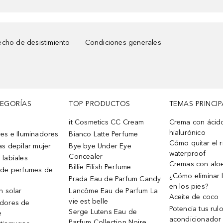
cho de desistimiento
Condiciones generales
TEGORÍAS
TOP PRODUCTOS
TEMAS PRINCIP
it Cosmetics CC Cream
Crema con ácid
hialurónico
es e Iluminadores
Bianco Latte Perfume
Cómo quitar el r
as depilar mujer
Bye bye Under Eye
waterproof
Concealer
 labiales
Cremas con alo
Billie Eilish Perfume
 de perfumes de
¿Cómo eliminar l
Prada Eau de Parfum Candy
en los pies?
n solar
Lancôme Eau de Parfum La
Aceite de coco
vie est belle
dores de
Potencia tus rul
Serge Lutens Eau de
e
acondicionador
Parfum Collection Noire