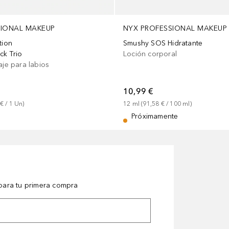
SIONAL MAKEUP
NYX PROFESSIONAL MAKEUP
tion
Smushy SOS Hidratante
ick Trio
Loción corporal
aje para labios
10,99 €
 €
 / 
1
Un
)
12
ml
 (
91,58 €
 / 
100
ml
)
Próximamente
ara tu primera compra