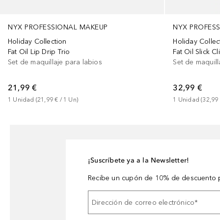
NYX PROFESSIONAL MAKEUP
NYX PROFES
Holiday Collection
Holiday Collec
Fat Oil Lip Drip Trio
Fat Oil Slick Cl
Set de maquillaje para labios
Set de maquill
21,99 €
32,99 €
1
Unidad
 (
21,99 €
 / 
1
Un
)
1
Unidad
 (
32,99
¡Suscríbete ya a la Newsletter!
Recibe un cupón de 10% de descuento p
Dirección de correo electrónico
*