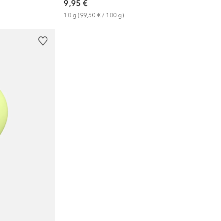
9,95 €
10
g
 (
99,50 €
 / 
100
g
)