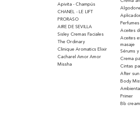
Crema an
Apivita - Champús
Algodone
CHANEL - LE LIFT
Aplicado
PRORASO
Perfumes
AIRE DE SEVILLA
Aceites 
Sisley Cremas Faciales
Aceites e
The Ordinary
masaje
Clinique Aromatics Elixir
Sérums y 
Cacharel Amor Amor
Crema pa
Missha
Cintas pa
After sun
Body Mis
Ambienta
Primer
Bb cream