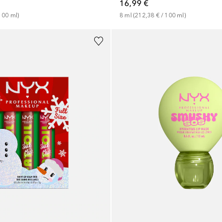
16,99 €
8
ml
 (
212,38 €
 / 
100
ml
)
100
ml
)
+
5