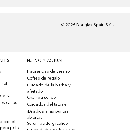
©
2026
Douglas Spain S.A.U
ALES
NUEVO Y ACTUAL
o
Fragrancias de verano
Cofres de regalo
ímel
Cuidado de la barba y
afeitado
e vera
Champu solido
os callos
Cuidados del tatuaje
¡Di adiós a las puntas
abiertas!
os con el
Serum ácido glicólico:
 para pelo
propiedades y efectos en