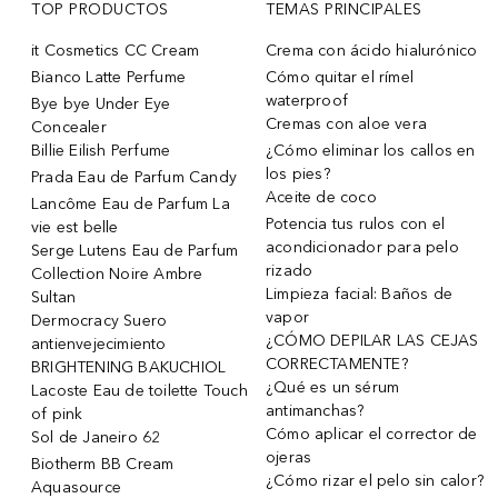
TOP PRODUCTOS
TEMAS PRINCIPALES
it Cosmetics CC Cream
Crema con ácido hialurónico
Bianco Latte Perfume
Cómo quitar el rímel
waterproof
Bye bye Under Eye
Cremas con aloe vera
Concealer
Billie Eilish Perfume
¿Cómo eliminar los callos en
los pies?
Prada Eau de Parfum Candy
Aceite de coco
Lancôme Eau de Parfum La
Potencia tus rulos con el
vie est belle
acondicionador para pelo
Serge Lutens Eau de Parfum
rizado
Collection Noire Ambre
Limpieza facial: Baños de
Sultan
vapor
Dermocracy Suero
¿CÓMO DEPILAR LAS CEJAS
antienvejecimiento
CORRECTAMENTE?
BRIGHTENING BAKUCHIOL
¿Qué es un sérum
Lacoste Eau de toilette Touch
antimanchas?
of pink
Cómo aplicar el corrector de
Sol de Janeiro 62
ojeras
Biotherm BB Cream
¿Cómo rizar el pelo sin calor?
Aquasource