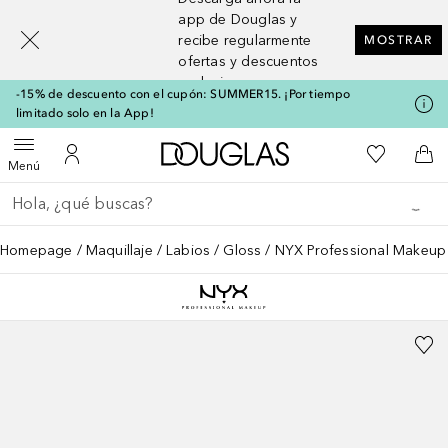
[navigation.slideout.screenreader]
app de Douglas y
recibe regularmente
MOSTRAR
ofertas y descuentos
exclusivos
-15% de descuento con el cupón: SUMMER15. ¡Por tiempo
limitado solo en la App!
A Douglas Home
Mi lista d
Abrir menú
Mi cuenta
A l
Menú
Regresar
Ejecutar búsqueda
Homepage
Maquillaje
Labios
Gloss
NYX Professional Makeup Ho