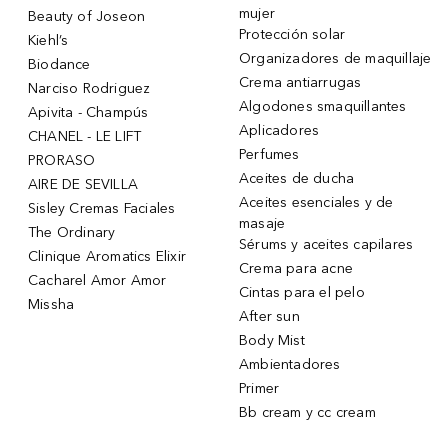
mujer
Beauty of Joseon
Protección solar
Kiehl’s
Organizadores de maquillaje
Biodance
Crema antiarrugas
Narciso Rodriguez
Algodones smaquillantes
Apivita - Champús
Aplicadores
CHANEL - LE LIFT
Perfumes
PRORASO
Aceites de ducha
AIRE DE SEVILLA
Aceites esenciales y de
Sisley Cremas Faciales
masaje
The Ordinary
Sérums y aceites capilares
Clinique Aromatics Elixir
Crema para acne
Cacharel Amor Amor
Cintas para el pelo
Missha
After sun
Body Mist
Ambientadores
Primer
Bb cream y cc cream