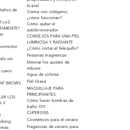
tu piel
 Baños de
Crema con colágeno,
¿cómo funcionan?
R LAS
Cómo quitar el
TAMENTE?
autobronceador
um
CONSEJOS PARA UNA PIEL
LUMINOSA Y RADIANTE
corrector
¿Cómo cortar el felequillo?
Pestanas magneticas
elo sin
Eliminar los quistes de
miliums
 cuero
Agua de colonia
Piel Grasa
OAP BROWS
MAQUILLAJE PARA
PRINCIPIANTES
LAR LOS
Cómo hacer bombas de
A Y
baño: DYI
CUPEROSIS
l
Cosméticos para el verano
robing
Fragancias de verano para
remas