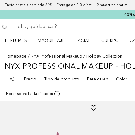
Envío gratis a partir de 24€ Entrega en 2-3 días* 2 muestras gratis*
-15% d
Regresar
Ejecutar búsqueda
PERFUMES
MAQUILLAJE
FACIAL
CUERPO
C
Abrir menú Perfumes
Abrir menú Maquillaje
Abrir menú Facial
Abrir menú Cuer
Ab
Homepage
NYX Professional Makeup
Holiday Collection
NYX PROFESSIONAL MAKEUP - HO
NYX PROFESSIONAL MAKEUP - H
Filtro
Precio
Tipo de producto
Para quién
Color
Notas sobre la clasificación
+
1