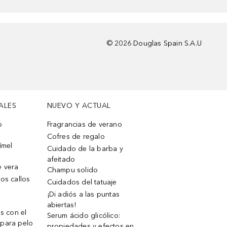
©
2026
Douglas Spain S.A.U
ALES
NUEVO Y ACTUAL
o
Fragrancias de verano
Cofres de regalo
ímel
Cuidado de la barba y
afeitado
e vera
Champu solido
os callos
Cuidados del tatuaje
¡Di adiós a las puntas
abiertas!
os con el
Serum ácido glicólico:
 para pelo
propiedades y efectos en