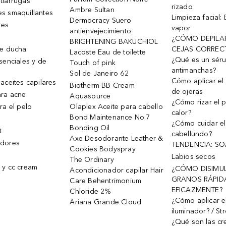
tiarrugas
rizado
Ambre Sultan
s smaquillantes
Limpieza facial:
Dermocracy Suero
res
vapor
antienvejecimiento
¿CÓMO DEPILA
BRIGHTENING BAKUCHIOL
de ducha
CEJAS CORREC
Lacoste Eau de toilette
¿Qué es un sér
senciales y de
Touch of pink
antimanchas?
Sol de Janeiro 62
Cómo aplicar el 
aceites capilares
Biotherm BB Cream
de ojeras
ra acne
Aquasource
¿Cómo rizar el p
ra el pelo
Olaplex Aceite para cabello
calor?
Bond Maintenance No.7
¿Cómo cuidar el
Bonding Oil
t
cabellundo?
Axe Desodorante Leather &
dores
TENDENCIA: S
Cookies Bodyspray
Labios secos
The Ordinary
 y cc cream
¿CÓMO DISIMU
Acondicionador capilar Hair
GRANOS RÁPID
Care Behentrimonium
EFICAZMENTE?
Chloride 2%
¿Cómo aplicar e
Ariana Grande Cloud
iluminador? / St
¿Qué son las c