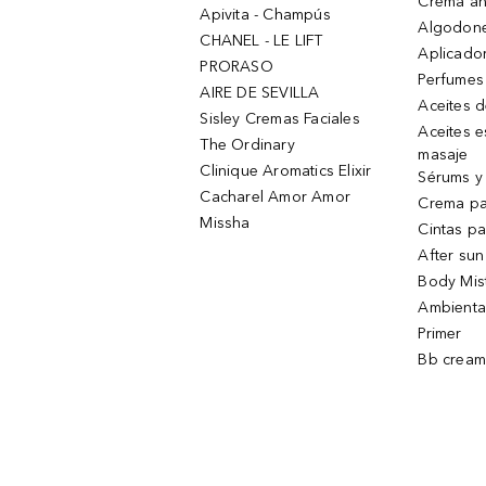
Crema an
Apivita - Champús
Algodone
CHANEL - LE LIFT
Aplicado
PRORASO
Perfumes
AIRE DE SEVILLA
Aceites 
Sisley Cremas Faciales
Aceites e
The Ordinary
masaje
Clinique Aromatics Elixir
Sérums y 
Cacharel Amor Amor
Crema pa
Missha
Cintas pa
After sun
Body Mis
Ambienta
Primer
Bb cream