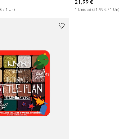
21,99 €
 €
 / 
1
Un
)
1
Unidad
 (
21,99 €
 / 
1
Un
)