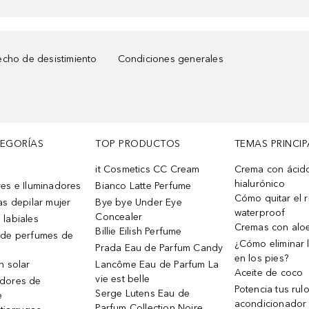
cho de desistimiento
Condiciones generales
TEGORÍAS
TOP PRODUCTOS
TEMAS PRINCIP
it Cosmetics CC Cream
Crema con ácid
hialurónico
es e Iluminadores
Bianco Latte Perfume
Cómo quitar el r
as depilar mujer
Bye bye Under Eye
waterproof
Concealer
 labiales
Cremas con alo
Billie Eilish Perfume
 de perfumes de
¿Cómo eliminar l
Prada Eau de Parfum Candy
en los pies?
n solar
Lancôme Eau de Parfum La
Aceite de coco
vie est belle
dores de
Potencia tus rul
Serge Lutens Eau de
e
acondicionador
Parfum Collection Noire