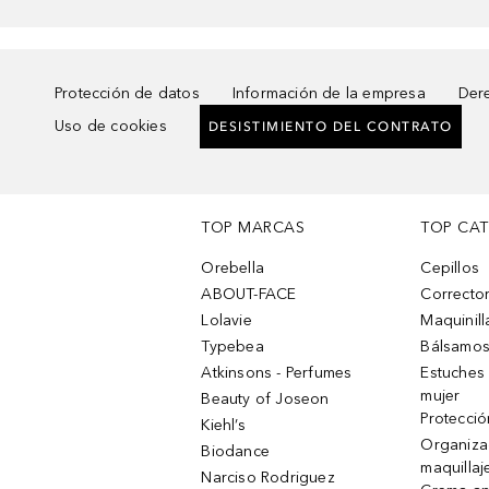
Protección de datos
Información de la empresa
Dere
Uso de cookies
DESISTIMIENTO DEL CONTRATO
TOP MARCAS
TOP CA
Orebella
Cepillos
ABOUT-FACE
Corrector
Lolavie
Maquinill
Typebea
Bálsamos
Atkinsons - Perfumes
Estuches
mujer
Beauty of Joseon
Protecció
Kiehl’s
Organiza
Biodance
maquillaj
Narciso Rodriguez