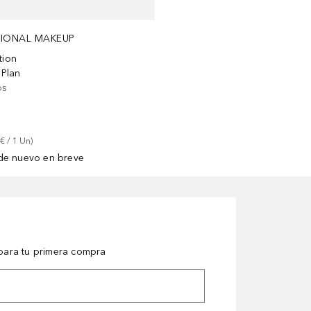
SIONAL MAKEUP
tion
 Plan
os
 €
 / 
1
Un
)
de nuevo en breve
ara tu primera compra