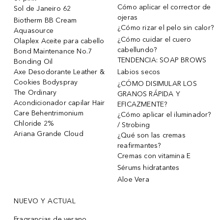
Cómo aplicar el corrector de
Sol de Janeiro 62
ojeras
Biotherm BB Cream
¿Cómo rizar el pelo sin calor?
Aquasource
¿Cómo cuidar el cuero
Olaplex Aceite para cabello
cabellundo?
Bond Maintenance No.7
TENDENCIA: SOAP BROWS
Bonding Oil
Axe Desodorante Leather &
Labios secos
Cookies Bodyspray
¿CÓMO DISIMULAR LOS
The Ordinary
GRANOS RÁPIDA Y
Acondicionador capilar Hair
EFICAZMENTE?
Care Behentrimonium
¿Cómo aplicar el iluminador?
Chloride 2%
/ Strobing
Ariana Grande Cloud
¿Qué son las cremas
reafirmantes?
Cremas con vitamina E
Sérums hidratantes
Aloe Vera
NUEVO Y ACTUAL
Fragrancias de verano