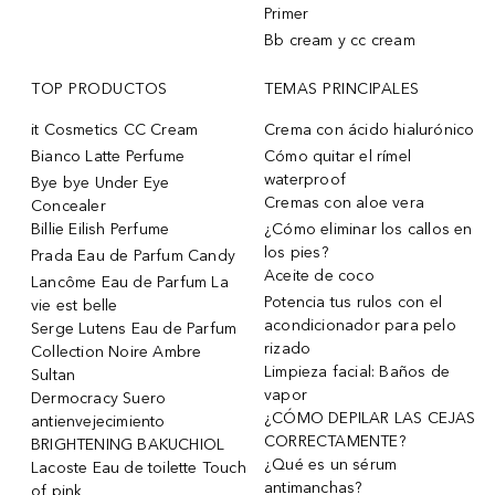
Primer
Bb cream y cc cream
TOP PRODUCTOS
TEMAS PRINCIPALES
it Cosmetics CC Cream
Crema con ácido hialurónico
Bianco Latte Perfume
Cómo quitar el rímel
waterproof
Bye bye Under Eye
Cremas con aloe vera
Concealer
Billie Eilish Perfume
¿Cómo eliminar los callos en
los pies?
Prada Eau de Parfum Candy
Aceite de coco
Lancôme Eau de Parfum La
Potencia tus rulos con el
vie est belle
acondicionador para pelo
Serge Lutens Eau de Parfum
rizado
Collection Noire Ambre
Limpieza facial: Baños de
Sultan
vapor
Dermocracy Suero
¿CÓMO DEPILAR LAS CEJAS
antienvejecimiento
CORRECTAMENTE?
BRIGHTENING BAKUCHIOL
¿Qué es un sérum
Lacoste Eau de toilette Touch
antimanchas?
of pink