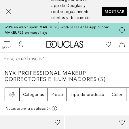
[navigation.slideout.screenreader]
app de Douglas y
recibe regularmente
MOSTRAR
ofertas y descuentos
exclusivos
-20% en web cupón: MAKEUP20, -25% SOLO en la App cupón:
MAKEUP25 en maquillaje
A Douglas Home
Mi lista d
Abrir menú
Mi cuenta
A l
Menú
Regresar
Ejecutar búsqueda
NYX PROFESSIONAL MAKEUP CORRECTOR
NYX PROFESSIONAL MAKEUP
CORRECTORES E ILUMINADORES
(
5
)
Filtro
Categorías
Precio
Tipo de producto
Color
Notas sobre la clasificación
+
5
+
2