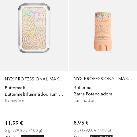
NYX PROFESSIONAL MAKEUP
NYX PROFESSIONAL MAKEUP
Buttermelt
Buttermelt
Barra Potenciadora
Buttermelt Iluminador, Iluminador facial, Tono «Butta in Black»
Iluminador
Iluminador
8,95 €
11,99 €
5
g
 (
179,00 €
 / 
100
g
)
5
g
 (
239,80 €
 / 
100
g
)