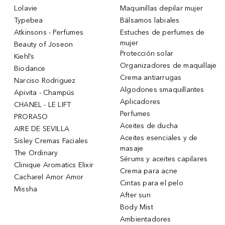
Lolavie
Maquinillas depilar mujer
Typebea
Bálsamos labiales
Atkinsons - Perfumes
Estuches de perfumes de
mujer
Beauty of Joseon
Protección solar
Kiehl’s
Organizadores de maquillaje
Biodance
Crema antiarrugas
Narciso Rodriguez
Algodones smaquillantes
Apivita - Champús
Aplicadores
CHANEL - LE LIFT
Perfumes
PRORASO
Aceites de ducha
AIRE DE SEVILLA
Aceites esenciales y de
Sisley Cremas Faciales
masaje
The Ordinary
Sérums y aceites capilares
Clinique Aromatics Elixir
Crema para acne
Cacharel Amor Amor
Cintas para el pelo
Missha
After sun
Body Mist
Ambientadores