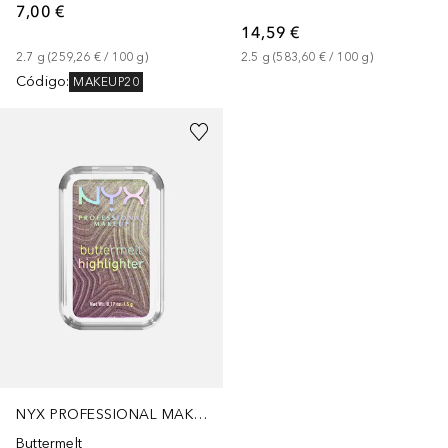
7,00 €
14,59 €
2.7
g
 (
259,26 €
 / 
100
g
)
2.5
g
 (
583,60 €
 / 
100
g
)
Código
:
MAKEUP20
NYX PROFESSIONAL MAKEUP
Buttermelt