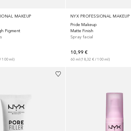
SIONAL MAKEUP
NYX PROFESSIONAL MAKEUP
Pride Makeup
gh Pigment
Matte Finish
os
Spray facial
10,99 €
/ 
100
ml
)
60
ml
 (
18,32 €
 / 
100
ml
)