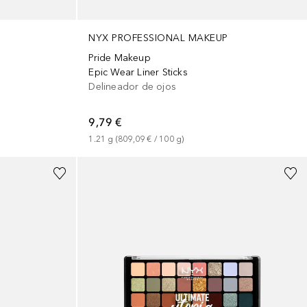
NYX PROFESSIONAL MAKEUP
Pride Makeup
Epic Wear Liner Sticks
Delineador de ojos
9,79 €
1.21
g
 (
809,09 €
 / 
100
g
)