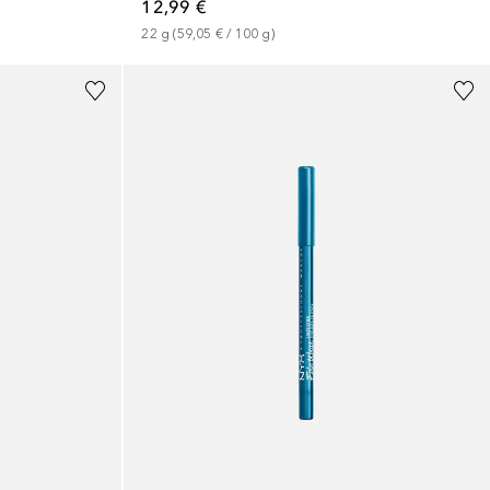
12,99 €
22
g
 (
59,05 €
 / 
100
g
)
+
10