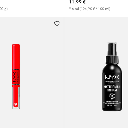
11,99 €
00
g
)
9.6
ml
 (
124,90 €
 / 
100
ml
)