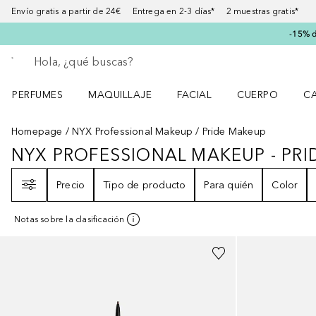
Envío gratis a partir de 24€ Entrega en 2-3 días* 2 muestras gratis*
-15% d
Regresar
Ejecutar búsqueda
PERFUMES
MAQUILLAJE
FACIAL
CUERPO
C
Abrir menú Perfumes
Abrir menú Maquillaje
Abrir menú Facial
Abrir menú Cuer
Ab
Homepage
NYX Professional Makeup
Pride Makeup
NYX PROFESSIONAL MAKEUP - PR
NYX PROFESSIONAL MAKEUP - P
Filtro
Precio
Tipo de producto
Para quién
Color
Notas sobre la clasificación
+
5
+
1