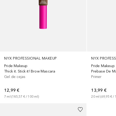
NYX PROFESSIONAL MAKEUP
NYX PROFES
Pride Makeup
Pride Makeup
Thick it. Stick it! Brow Mascara
Prebase De Maq
Gel de cejas
Primer
12,99 €
13,99 €
7
ml
 (
185,57 €
 / 
100
ml
)
20
ml
 (
69,95 €
 / 