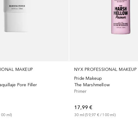
SIONAL MAKEUP
NYX PROFESSIONAL MAKEUP
Pride Makeup
uillaje Pore Filler
The Marshmellow
Primer
17,99 €
100
ml
)
30
ml
 (
59,97 €
 / 
100
ml
)