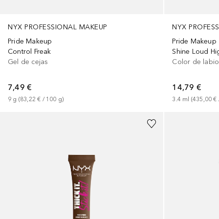
NYX PROFESSIONAL MAKEUP
NYX PROFES
Pride Makeup
Pride Makeup
Control Freak
Shine Loud Hi
Gel de cejas
Color de labi
7,49 €
14,79 €
9
g
 (
83,22 €
 / 
100
g
)
3.4
ml
 (
435,00 €
 
+
2