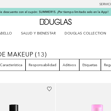
SERVIC
e descuento con el cupón: SUMMER15. ¡Por tiempo limitado solo en la App!
A Douglas Home
ABELLO
SALUD Y BIENESTAR
DOUGLAS COLLECTION
po
rir menú Cabello
Abrir menú Salud y bienestar
IDE MAKEUP
(
13
)
RIDE MAKEUP
13
RESULTADOS
Característica
Responsabilidad
Aditivos
Etiquetas
Reg
+
11