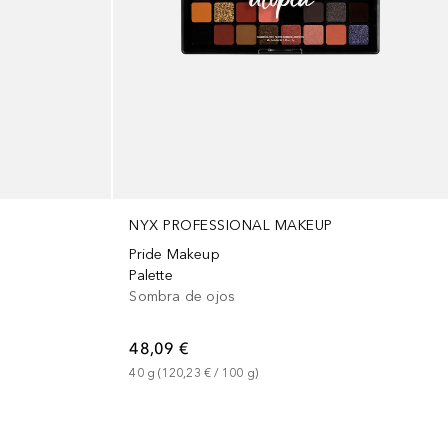
NYX PROFESSIONAL MAKEUP
Pride Makeup
Palette
Sombra de ojos
48,09 €
40
g
 (
120,23 €
 / 
100
g
)