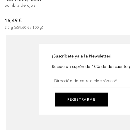
Sombra de ojos
16,49 €
2.5
g
 (
659,60 €
 / 
100
g
)
¡Suscríbete ya a la Newsletter!
Recibe un cupón de 10% de descuento p
Dirección de correo electrónico
*
REGISTRARME