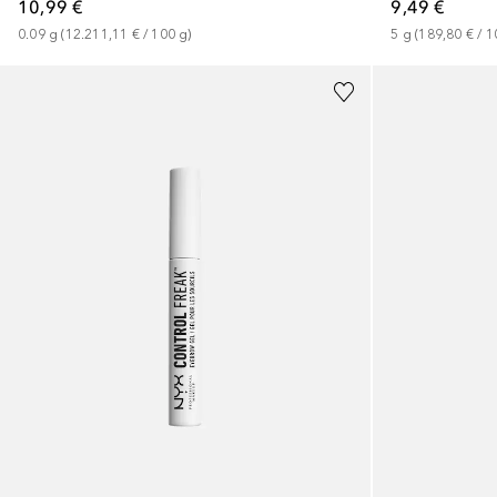
10,99 €
9,49 €
0.09
g
 (
12.211,11 €
 / 
100
g
)
5
g
 (
189,80 €
 / 
1
+
14