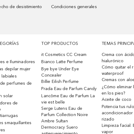
cho de desistimiento
Condiciones generales
TEGORÍAS
TOP PRODUCTOS
TEMAS PRINCIP
it Cosmetics CC Cream
Crema con ácid
hialurónico
es e Iluminadores
Bianco Latte Perfume
Cómo quitar el r
as depilar mujer
Bye bye Under Eye
waterproof
Concealer
 labiales
Cremas con alo
Billie Eilish Perfume
 de perfumes de
¿Cómo eliminar l
Prada Eau de Parfum Candy
en los pies?
n solar
Lancôme Eau de Parfum La
Aceite de coco
vie est belle
dores de
Potencia tus rul
Serge Lutens Eau de
e
acondicionador
Parfum Collection Noire
tiarrugas
rizado
Ambre Sultan
s smaquillantes
Limpieza facial:
Dermocracy Suero
res
vapor
antienvejecimiento