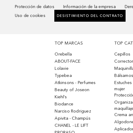
Protección de datos
Información de la empresa
Dere
Uso de cookies
DESISTIMIENTO DEL CONTRATO
TOP MARCAS
TOP CA
Orebella
Cepillos
ABOUT-FACE
Corrector
Lolavie
Maquinill
Typebea
Bálsamos
Atkinsons - Perfumes
Estuches
mujer
Beauty of Joseon
Protecció
Kiehl’s
Organiza
Biodance
maquillaj
Narciso Rodriguez
Crema an
Apivita - Champús
Algodone
CHANEL - LE LIFT
Aplicado
PRORASO