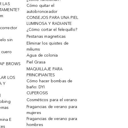
R LAS
Cómo quitar el
TAMENTE?
autobronceador
um
CONSEJOS PARA UNA PIEL
LUMINOSA Y RADIANTE
corrector
¿Cómo cortar el felequillo?
Pestanas magneticas
elo sin
Eliminar los quistes de
miliums
 cuero
Agua de colonia
Piel Grasa
OAP BROWS
MAQUILLAJE PARA
PRINCIPIANTES
LAR LOS
Cómo hacer bombas de
A Y
baño: DYI
CUPEROSIS
l
Cosméticos para el verano
robing
Fragancias de verano para
remas
mujeres
Fragancias de verano para
mina E
hombres
tes