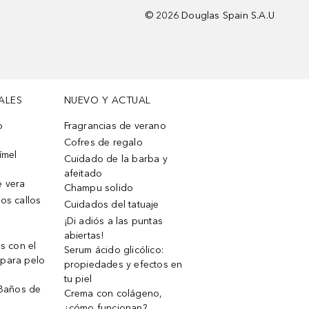
©
2026
Douglas Spain S.A.U
ALES
NUEVO Y ACTUAL
o
Fragrancias de verano
Cofres de regalo
ímel
Cuidado de la barba y
afeitado
e vera
Champu solido
os callos
Cuidados del tatuaje
¡Di adiós a las puntas
abiertas!
os con el
Serum ácido glicólico:
 para pelo
propiedades y efectos en
tu piel
 Baños de
Crema con colágeno,
¿cómo funcionan?