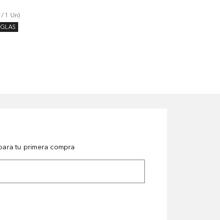
 / 
1
Un
)
GLAS
ara tu primera compra