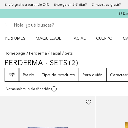
Envío gratis a partir de 24€ Entrega en 2-3 días* 2 muestras gratis*
-15% d
Regresar
Ejecutar búsqueda
PERFUMES
MAQUILLAJE
FACIAL
CUERPO
C
Abrir menú Perfumes
Abrir menú Maquillaje
Abrir menú Facial
Abrir menú Cuer
Ab
Homepage
Perderma
Facial
Sets
PERDERMA - SETS
(
2
)
PERDERMA - SETS
2
RESULTADOS
Filtro
Precio
Tipo de producto
Para quién
Caracterí
Notas sobre la clasificación