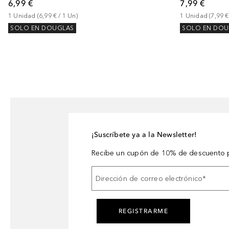
6,99 €
7,99 €
1
Unidad
 (
6,99 €
 / 
1
Un
)
1
Unidad
 (
7,99 €
SOLO EN DOUGLAS
SOLO EN DOU
¡Suscríbete ya a la Newsletter!
Recibe un cupón de 10% de descuento p
Dirección de correo electrónico
*
REGISTRARME