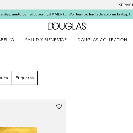
SERVIC
e descuento con el cupón: SUMMER15. ¡Por tiempo limitado solo en la App!
A Douglas Home
ABELLO
SALUD Y BIENESTAR
DOUGLAS COLLECTION
po
rir menú Cabello
Abrir menú Salud y bienestar
stica
Etiquetas