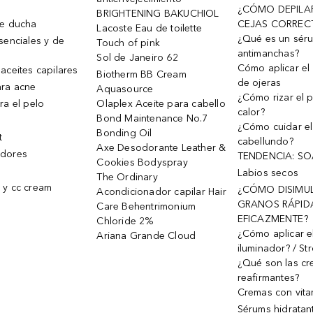
¿CÓMO DEPILA
BRIGHTENING BAKUCHIOL
de ducha
CEJAS CORREC
Lacoste Eau de toilette
¿Qué es un sér
senciales y de
Touch of pink
antimanchas?
Sol de Janeiro 62
Cómo aplicar el 
aceites capilares
Biotherm BB Cream
de ojeras
ra acne
Aquasource
¿Cómo rizar el p
ra el pelo
Olaplex Aceite para cabello
calor?
Bond Maintenance No.7
¿Cómo cuidar el
Bonding Oil
t
cabellundo?
Axe Desodorante Leather &
dores
TENDENCIA: S
Cookies Bodyspray
Labios secos
The Ordinary
 y cc cream
¿CÓMO DISIMU
Acondicionador capilar Hair
GRANOS RÁPID
Care Behentrimonium
EFICAZMENTE?
Chloride 2%
¿Cómo aplicar e
Ariana Grande Cloud
iluminador? / St
¿Qué son las c
reafirmantes?
Cremas con vita
Sérums hidratan